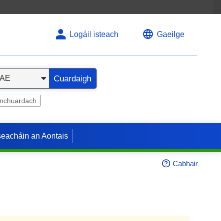
Logáil isteach
Gaeilge
Cuardaigh
inchuardach
seacháin an Aontais
Cabhair