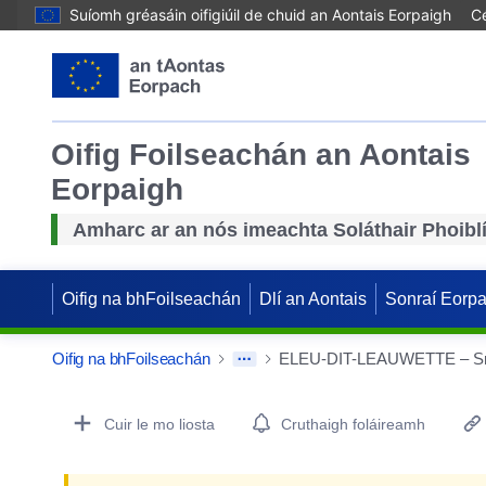
Suíomh gréasáin oifigiúil de chuid an Aontais Eorpaigh
Cé
Oifig Foilseachán an Aontais
Eorpaigh
Amharc ar an nós imeachta Soláthair Phoibl
Oifig na bhFoilseachán
Dlí an Aontais
Sonraí Eorp
Oifig na bhFoilseachán
Procurement Detail Actions Portlet
Cuir le mo liosta
Cruthaigh foláireamh