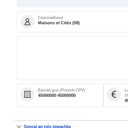
Ceannaitheoir
Maisons et Cités (59)
Earnáil gnó (Príomh-CPV)
L
45000000 45000000
c
4
Sonraí an nós imeachta