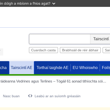
n dóigh a mbíonn a fhios agat?
S
e
l
Cuardach casta
Brabhsáil de réir ábhair
Sa
í
e
c
acha
Torthaí taighde AE
EU Whoiswho
Foil
Tairscintí AE
t
ELEU-DIT-LEAUWETTE – Sráideanna Vedrines agus Terlines – Tógáil 61 aonad tithíochta sóisialta ar cíos
Nasc buan
Leabú ar an suíomh gréasáin