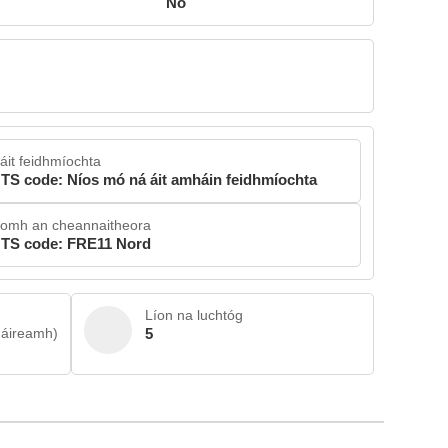
No
áit feidhmíochta
TS code: Níos mó ná áit amháin feidhmíochta
íomh an cheannaitheora
TS code: FRE11 Nord
Líon na luchtóg
 áireamh)
5