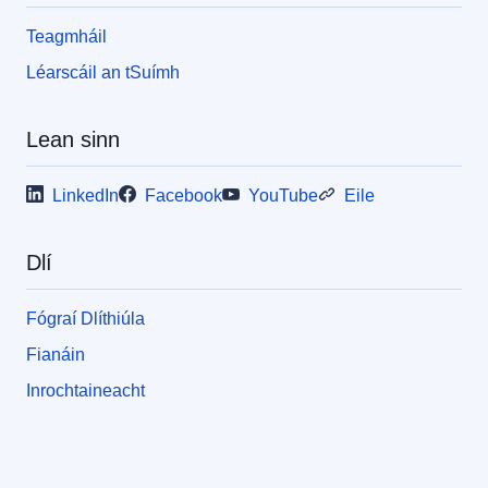
Teagmháil
Léarscáil an tSuímh
Lean sinn
LinkedIn
Facebook
YouTube
Eile
Dlí
Fógraí Dlíthiúla
Fianáin
Inrochtaineacht