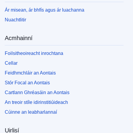
Ár misean, ár bhfís agus ár luachanna
Nuachtlitir
Acmhainní
Foilsitheoireacht inrochtana
Cellar
Feidhmchláir an Aontais
Stór Focal an Aontais
Cartlann Ghréasáin an Aontais
An treoir stíle idirinstitiúideach
Cúinne an leabharlannaí
Uirlisí