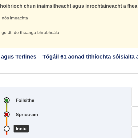
thoibríoch chun inaimsitheacht agus inrochtaineacht a fhe
an nós imeachta
och go dtí do theanga bhrabhsála
s Terlines – Tógáil 61 aonad tithíochta sóisialta a
Foilsithe
Sprioc‑am
Inniu