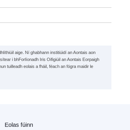
líthiúil aige. Ní ghabhann institiúidí an Aontais aon
sítear i bhForlíonadh Iris Oifigiúil an Aontais Eorpaigh
un tuilleadh eolais a fháil, féach an fógra maidir le
Eolas fúinn