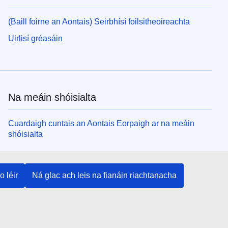
(Baill foirne an Aontais) Seirbhísí foilsitheoireachta
Uirlisí gréasáin
Na meáin shóisialta
Cuardaigh cuntais an Aontais Eorpaigh ar na meáin
shóisialta
Institiúidí agus comhlachtaí an Aontais
o léir
Ná glac ach leis na fianáin riachtanacha
Eorpaigh
Cuardaigh na hinstitiúidí agus na comhlachtaí uile de
chuid an Aontais Eorpaigh