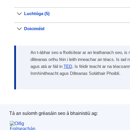
Luchtóga (5)
Doiciméid
An t-ábhar seo a fhoilsítear ar an leathanach seo, is 
dliteanas orthu féin i leith inneachar an téacs. Is iad 
agus atá ar fáil in
TED
. Is féidir teacht ar na téacsan
Inmhínitheacht agus Dilteanas Soláthair Phoiblí.
Tá an suíomh gréasáin seo á bhainistiú ag:
Oifig Foilseachán an Aontais Eorpaigh