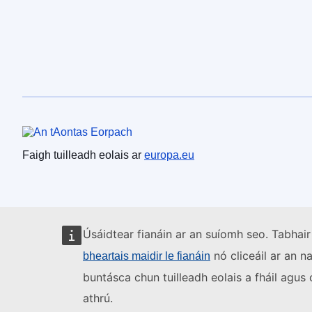
An tAontas Eorpach
Faigh tuilleadh eolais ar
europa.eu
Úsáidtear fianáin ar an suíomh seo. Tabhair
nó cliceáil ar an n
bheartais maidir le fianáin
buntásca chun tuilleadh eolais a fháil agu
athrú.