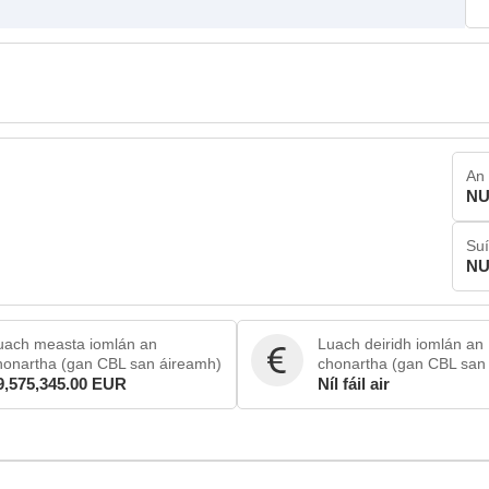
An 
NU
Su
NU
uach measta iomlán an
Luach deiridh iomlán an
honartha (gan CBL san áireamh)
chonartha (gan CBL san
9,575,345.00 EUR
Níl fáil air