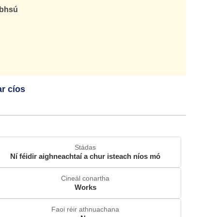
abhsú
r cíos
Stádas
Ní féidir aighneachtaí a chur isteach níos mó
Cineál conartha
Works
Faoi réir athnuachana