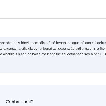
mar sheirbhís bhreise amháin atá sé beartaithe agus níl aon éifeacht dh
na leaganacha oifigiúla de na fógraí tairisceana ábhartha na cinn a fhoil
na oifigiúla sin ach na naisc atá leabaithe sa leathanach seo a bhrú. Ch
Cabhair uait?