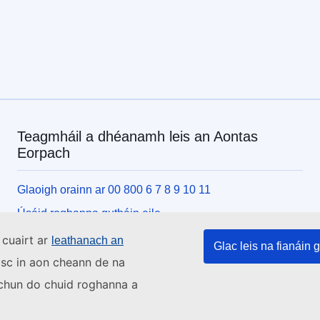
Teagmháil a dhéanamh leis an Aontas
Eorpach
Glaoigh orainn ar 00 800 6 7 8 9 10 11
Úsáid roghanna gutháin eile
Scríobh chugainn tríd an bhfoirm theagmhála
 cuairt ar
leathanach an
Glac leis na fianáin g
Buail isteach chugainn i gceann de lárionaid an Aontais
asc in aon cheann de na
s chun do chuid roghanna a