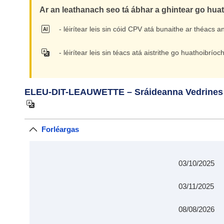
Ar an leathanach seo tá ábhar a ghintear go hua
- léirítear leis sin cóid CPV atá bunaithe ar théacs 
- léirítear leis sin téacs atá aistrithe go huathoibrí
ELEU-DIT-LEAUWETTE – Sráideanna Vedrines agu
Forléargas
03/10/2025
03/11/2025
08/08/2026