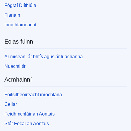
Fógraí Dlíthiúla
Fianáin
Inrochtaineacht
Eolas fúinn
Ár misean, ár bhfís agus ár luachanna
Nuachtlitir
Acmhainní
Foilsitheoireacht inrochtana
Cellar
Feidhmchláir an Aontais
Stór Focal an Aontais