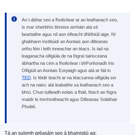
An t-ábhar seo a fhoilsítear ar an leathanach seo,
is mar sheirbhís bhreise amháin atá sé
beartaithe agus níl aon éifeacht dhlíthiúil aige. Ní
ghabhann institiúidí an Aontais aon dliteanas
orthu féin i leith inneachar an téacs. Is iad na
leaganacha oifigiúla de na fógraí tairisceana
ábhartha na cinn a fhoilsítear i bhForlíonadh Iris
Oifigiúil an Aontais Eorpaigh agus atá ar fáil in
TED
. Is féidir teacht ar na téacsanna oifigiúla sin
ach na naisc atá leabaithe sa leathanach seo a
bhrú. Chun tuilleadh eolais a fháil, féach an fógra
maidir le Inmhínitheacht agus Dilteanas Soláthair
Phoiblí.
Tá an suíomh gréasáin seo á bhainistiú ag: