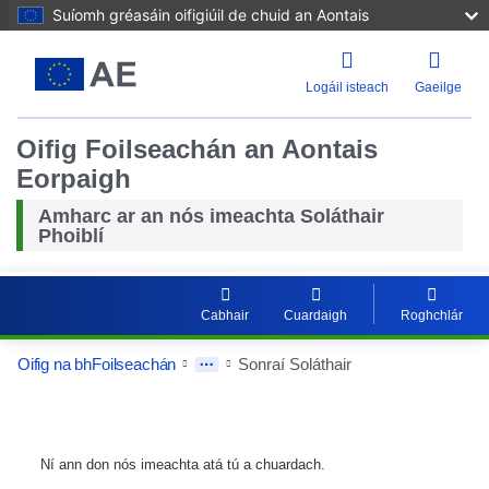
Suíomh gréasáin oifigiúil de chuid an Aontais
Logáil isteach
Gaeilge
Oifig Foilseachán an Aontais
Eorpaigh
Amharc ar an nós imeachta Soláthair
Phoiblí
Cabhair
Cuardaigh
Roghchlár
Oifig na bhFoilseachán
Sonraí Soláthair
Ní ann don nós imeachta atá tú a chuardach.