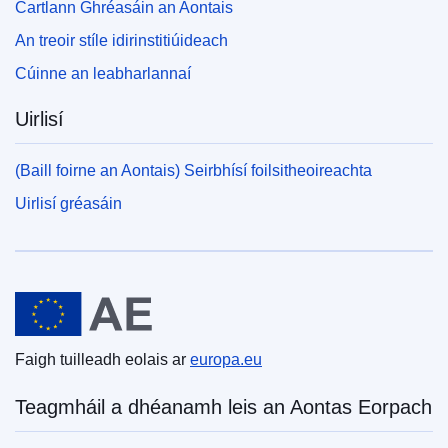
Cartlann Ghréasáin an Aontais
An treoir stíle idirinstitiúideach
Cúinne an leabharlannaí
Uirlisí
(Baill foirne an Aontais) Seirbhísí foilsitheoireachta
Uirlisí gréasáin
An tAontas Eorpach
Faigh tuilleadh eolais ar
europa.eu
Teagmháil a dhéanamh leis an Aontas Eorpach