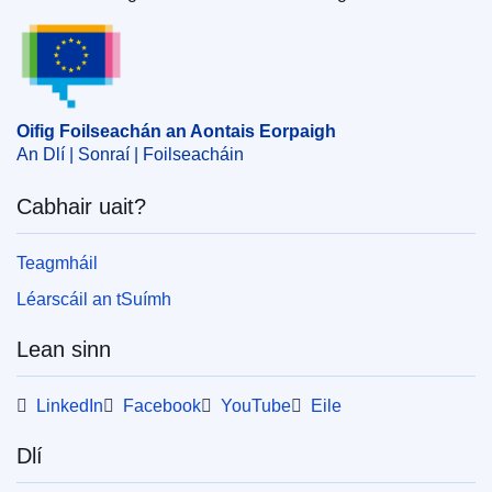
Oifig Foilseachán an Aontais Eorpaigh
Oifig Foilseachán an Aontais Eorpaigh
An Dlí | Sonraí | Foilseacháin
Cabhair uait?
Teagmháil
Léarscáil an tSuímh
Lean sinn
LinkedIn
Facebook
YouTube
Eile
Dlí