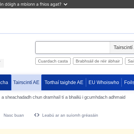
n dóigh a mbíonn a fhios agat?
S
e
l
Cuardach casta
Brabhsáil de réir ábhair
Sa
í
e
c
acha
Torthaí taighde AE
EU Whoiswho
Foil
Tairscintí AE
t
s a sheachadadh chun dramhaíl tí a bhailiú i gcumhdach adhmaid
Nasc buan
Leabú ar an suíomh gréasáin