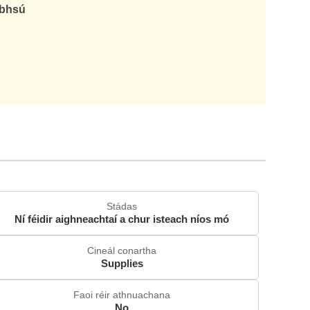
abhsú
Stádas
Ní féidir aighneachtaí a chur isteach níos mó
Cineál conartha
Supplies
Faoi réir athnuachana
No