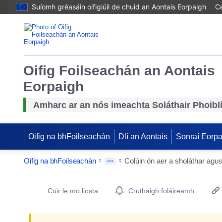
Suíomh gréasáin oifigiúil de chuid an Aontais Eorpaigh
Cé
Oifig Foilseachán an Aontais
Eorpaigh
Amharc ar an nós imeachta Soláthair Phoibl
Oifig na bhFoilseachán
Dlí an Aontais
Sonraí Eorp
Oifig na bhFoilseachán
Colúin ón aer a sholáthar agu
Procurement Detail Actions Portlet
Cuir le mo liosta
Cruthaigh foláireamh