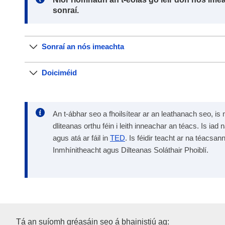
sonraí.
Sonraí an nós imeachta
Doiciméid
An t-ábhar seo a fhoilsítear ar an leathanach seo, is 
dliteanas orthu féin i leith inneachar an téacs. Is iad 
agus atá ar fáil in
TED
. Is féidir teacht ar na téacsan
Inmhínitheacht agus Dilteanas Soláthair Phoiblí.
Oifig Foilseachán an Aontais 
Tá an suíomh gréasáin seo á bhainistiú ag: