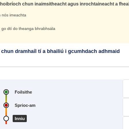
thoibríoch chun inaimsitheacht agus inrochtaineacht a fhe
an nós imeachta
och go dtí do theanga bhrabhsála
 chun dramhaíl tí a bhailiú i gcumhdach adhmaid
Foilsithe
Sprioc‑am
Inniu