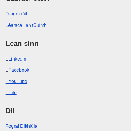
Teagmháil
Léarscáil an tSuímh
Lean sinn
LinkedIn
Facebook
YouTube
Eile
Dlí
Fógraí Dlíthiúla