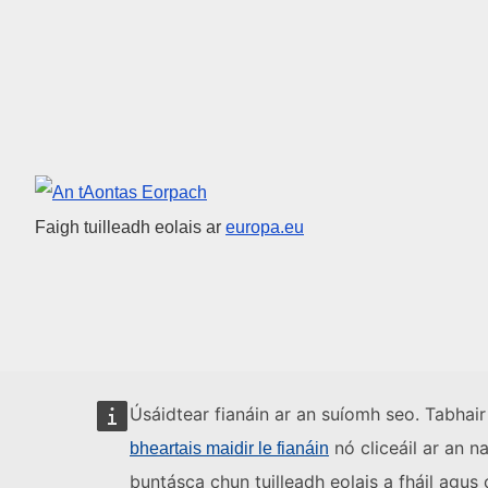
An tAontas Eorpach
Faigh tuilleadh eolais ar
europa.eu
Úsáidtear fianáin ar an suíomh seo. Tabhair
nó cliceáil ar an n
bheartais maidir le fianáin
buntásca chun tuilleadh eolais a fháil agu