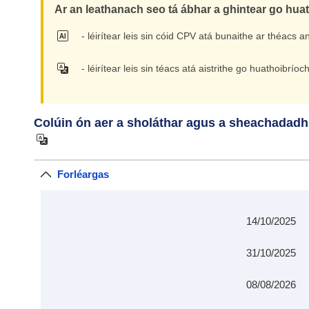
Ar an leathanach seo tá ábhar a ghintear go hua
- léirítear leis sin cóid CPV atá bunaithe ar théacs 
- léirítear leis sin téacs atá aistrithe go huathoibrí
Colúin ón aer a sholáthar agus a sheachadadh
Forléargas
14/10/2025
31/10/2025
08/08/2026