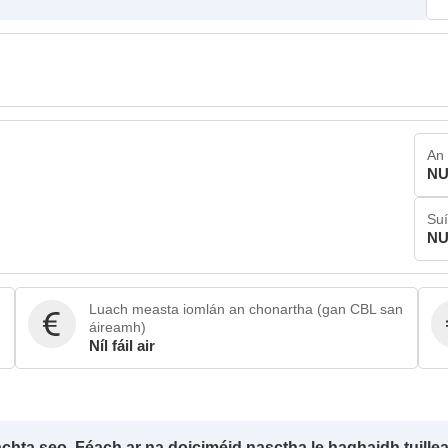
An 
NU
Su
NU
Luach measta iomlán an chonartha (gan CBL san
áireamh)
Níl fáil air
achta seo. Féach ar na doiciméid nasctha le haghaidh tuille