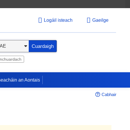
Logáil isteach
Gaeilge
Cuardaigh
inchuardach
seacháin an Aontais
Cabhair