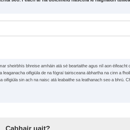
mar sheirbhís bhreise amháin atá sé beartaithe agus níl aon éifeacht dh
na leaganacha oifigiúla de na fógraí tairisceana ábhartha na cinn a fhoil
na oifigiúla sin ach na naisc atá leabaithe sa leathanach seo a bhrú. Ch
Eorpaigh
Cabhair uait?