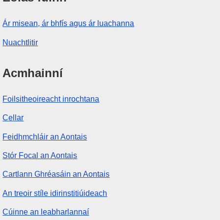
Ár misean, ár bhfís agus ár luachanna
Nuachtlitir
Acmhainní
Foilsitheoireacht inrochtana
Cellar
Feidhmchláir an Aontais
Stór Focal an Aontais
Cartlann Ghréasáin an Aontais
An treoir stíle idirinstitiúideach
Cúinne an leabharlannaí