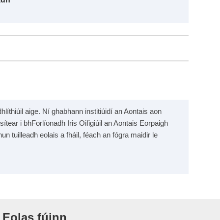
líthiúil aige. Ní ghabhann institiúidí an Aontais aon
sítear i bhForlíonadh Iris Oifigiúil an Aontais Eorpaigh
un tuilleadh eolais a fháil, féach an fógra maidir le
Eolas fúinn