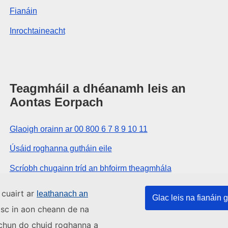
Fianáin
Inrochtaineacht
Teagmháil a dhéanamh leis an
Aontas Eorpach
Glaoigh orainn ar 00 800 6 7 8 9 10 11
Úsáid roghanna gutháin eile
Scríobh chugainn tríd an bhfoirm theagmhála
Buail isteach chugainn i gceann de lárionaid an
 cuairt ar
leathanach an
Glac leis na fianáin g
Aontais
asc in aon cheann de na
s chun do chuid roghanna a