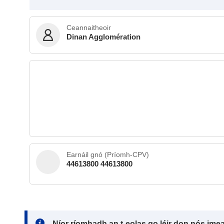
Ceannaitheoir
Dinan Agglomération
Earnáil gnó (Príomh-CPV)
44613800 44613800
Note:
Níor ríomhadh an t-eolas go léir don nós ime