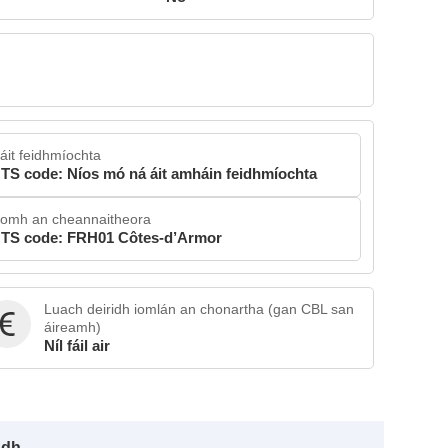
áit feidhmíochta
TS code: Níos mó ná áit amháin feidhmíochta
íomh an cheannaitheora
TS code: FRH01 Côtes-d’Armor
Luach deiridh iomlán an chonartha (gan CBL san
áireamh)
Níl fáil air
adh