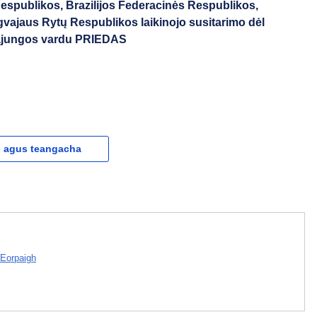
espublikos, Brazilijos Federacinės Respublikos,
vajaus Rytų Respublikos laikinojo susitarimo dėl
ąjungos vardu PRIEDAS
l agus teangacha
 Eorpaigh