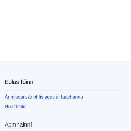
Eolas fúinn
Ár misean, ár bhfís agus ár luachanna
Nuachtlitir
Acmhainní