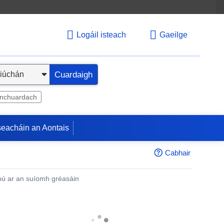
Logáil isteach
Gaeilge
Cuardaigh
inchuardach
seacháin an Aontais
Cabhair
ú ar an suíomh gréasáin