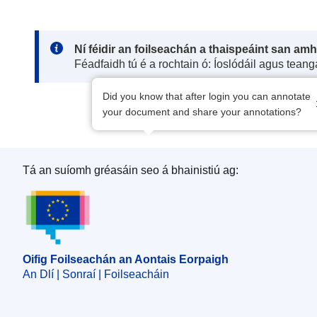
Note:
Ní féidir an foilseachán a thaispeáint san am
Féadfaidh tú é a rochtain ó: Íoslódáil agus tean
Did you know that after login you can annotate
your document and share your annotations?
Tá an suíomh gréasáin seo á bhainistiú ag:
Oifig Foilseachán an Aontais Eorpaigh
Oifig Foilseachán an Aontais Eorpaigh
An Dlí | Sonraí | Foilseacháin