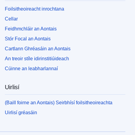
Foilsitheoireacht inrochtana
Cellar
Feidhmchláir an Aontais
Stór Focal an Aontais
Cartlann Ghréasáin an Aontais
An treoir stíle idirinstitiúideach
Cúinne an leabharlannaí
Uirlisí
(Baill foirne an Aontais) Seirbhísí foilsitheoireachta
Uirlisí gréasáin