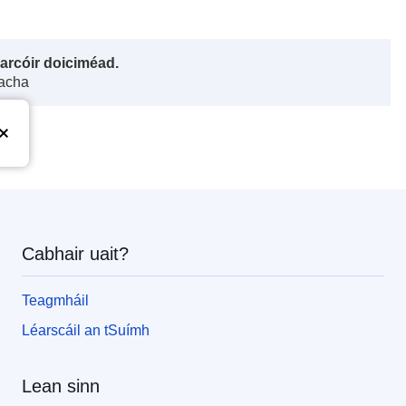
harcóir doiciméad.
gacha
Cabhair uait?
Teagmháil
Léarscáil an tSuímh
Lean sinn