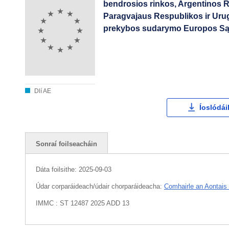
bendrosios rinkos, Argentinos R
Paragvajaus Respublikos ir Urug
prekybos sudarymo Europos S
Dlí AE
Íoslódái
Sonraí foilseacháin
Dáta foilsithe:
2025-09-03
Údar corparáideach/údair chorparáideacha:
Comhairle an Aontais
IMMC : ST 12487 2025 ADD 13