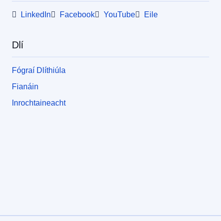
LinkedIn
Facebook
YouTube
Eile
Dlí
Fógraí Dlíthiúla
Fianáin
Inrochtaineacht