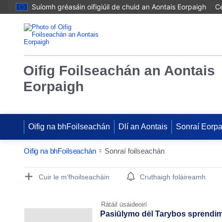
Suíomh gréasáin oifigiúil de chuid an Aontais Eorpaigh
Cé
Oifig Foilseachán an Aontais
Eorpaigh
Oifig na bhFoilseachán
Dlí an Aontais
Sonraí Eorp
Oifig na bhFoilseachán
Sonraí foilseachán
Publication Detail Actions Portlet
Cuir le m'fhoilseacháin
Cruthaigh foláireamh
Rátáil úsáideoirí
Pasiūlymo dėl Tarybos sprendim