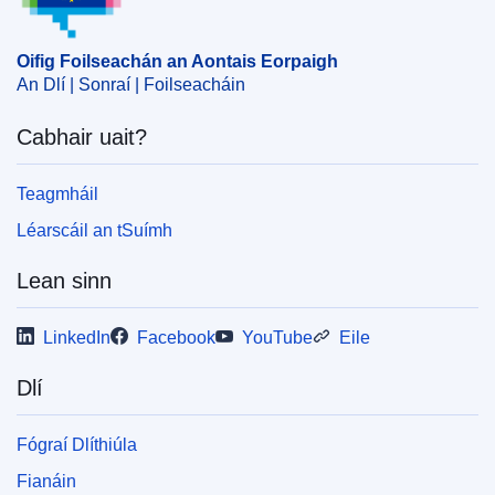
chuóta
,
tríú tír
,
táirge iarainn agus cruach
,
táirge
tionscnaimh
Oifig Foilseachán an Aontais Eorpaigh
CELEX : 52024XC01460
An Dlí | Sonraí | Foilseacháin
ELI :
notice/C/2024/1460/oj
Cabhair uait?
OJ : C_202401460
IMMC : C(2024)839/3237329
Teagmháil
Léarscáil an tSuímh
pdfa2a
Lean sinn
Taispeáin gach foilseachán sa tsraith seo
LinkedIn
Facebook
YouTube
Eile
Dlí
Fógraí Dlíthiúla
Fianáin