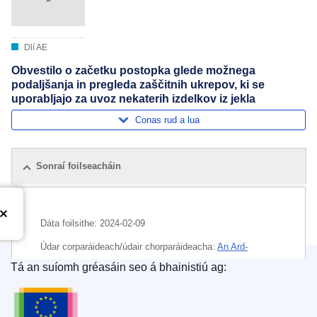
Dlí AE
Obvestilo o začetku postopka glede možnega
podaljšanja in pregleda zaščitnih ukrepov, ki se
uporabljajo za uvoz nekaterih izdelkov iz jekla
Conas rud a lua
Sonraí foilseacháin
Dáta foilsithe:
2024-02-09
Údar corparáideach/údair chorparáideacha:
An Ard-
Stiúrthóireacht um an Trádáil agus Slándáil Eacnamaíoch
Tá an suíomh gréasáin seo á bhainistiú ag:
(
An Coimisiún Eorpach
)
,
An Coimisiún Eorpach
Oifig Foilseachán an Aontais Eorpaigh
Ábhar:
allmhaire (AE)
,
faireachas ar allmhairí
,
taraif-