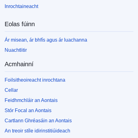
Inrochtaineacht
Eolas fúinn
Ár misean, ár bhfís agus ár luachanna
Nuachtlitir
Acmhainní
Foilsitheoireacht inrochtana
Cellar
Feidhmchláir an Aontais
Stór Focal an Aontais
Cartlann Ghréasáin an Aontais
An treoir stíle idirinstitiúideach