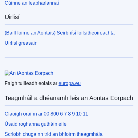
Cúinne an leabharlannaí
Uirlisí
(Baill foirne an Aontais) Seirbhísí foilsitheoireachta
Uirlisí gréasáin
An tAontas Eorpach
Faigh tuilleadh eolais ar
europa.eu
Teagmháil a dhéanamh leis an Aontas Eorpach
Glaoigh orainn ar 00 800 6 7 8 9 10 11
Úsáid roghanna gutháin eile
Scríobh chugainn tríd an bhfoirm theagmhála