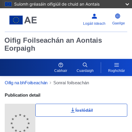
Suíomh gréasáin oifigiúil de chuid an Aontais
Gaeilge
Logáil isteach
Oifig Foilseachán an Aontais
Eorpaigh
Cabhair
Cuardaigh
Roghchlár
Oifig na bhFoilseachán
Sonraí foilseachán
Publication Detail Actions Portlet
Publication detail
Íoslódáil