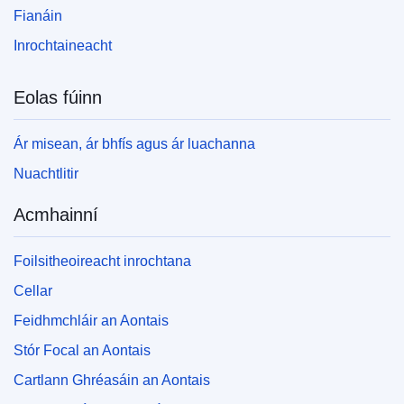
Fianáin
Inrochtaineacht
Eolas fúinn
Ár misean, ár bhfís agus ár luachanna
Nuachtlitir
Acmhainní
Foilsitheoireacht inrochtana
Cellar
Feidhmchláir an Aontais
Stór Focal an Aontais
Cartlann Ghréasáin an Aontais