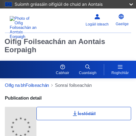
Suíomh gréasáin oifigiúil de chuid an Aontais
Gaeilge
Logáil isteach
Oifig Foilseachán an Aontais
Eorpaigh
Cabhair
Cuardaigh
Roghchlár
Oifig na bhFoilseachán
Sonraí foilseachán
Publication Detail Actions Portlet
Publication detail
Íoslódáil