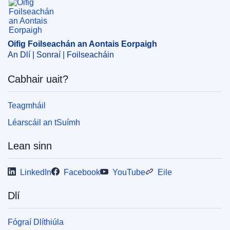
Ábhar:
An Coiste Eorpach um Chaighdeánú
,
caighdeán
Eorpach
,
caighdeán margaíochta
,
caighdeán teicniúil
,
CENELEC
,
comhchuibhiú caighdeán
,
feiste leighis
,
Oifig Foilseachán an Aontais Eorpaigh
marcáil comhréireachta CE
,
sonraíocht theicniúil
An Dlí | Sonraí | Foilseacháin
CELEX : 32024D2631
Cabhair uait?
ELI :
dec_impl/2024/2631/oj
OJ : L_202402631
Teagmháil
IMMC : C(2024)6872/3662534
Léarscáil an tSuímh
Lean sinn
pdfa2a
Taispeáin gach foilseachán sa tsraith seo
LinkedIn
Facebook
YouTube
Eile
Dlí
Fógraí Dlíthiúla