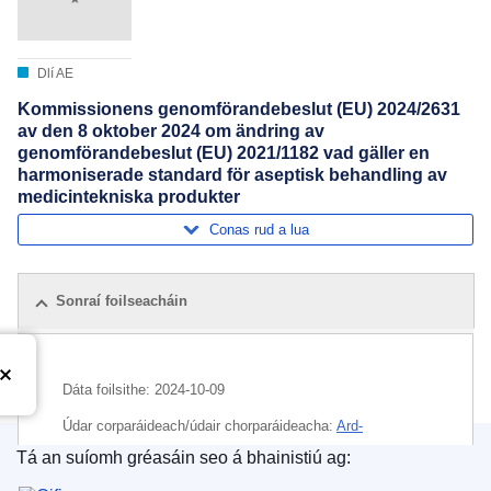
Dlí AE
Kommissionens genomförandebeslut (EU) 2024/2631
av den 8 oktober 2024 om ändring av
genomförandebeslut (EU) 2021/1182 vad gäller en
harmoniserade standard för aseptisk behandling av
medicintekniska produkter
Conas rud a lua
Sonraí foilseacháin
Dáta foilsithe:
2024-10-09
Údar corparáideach/údair chorparáideacha:
Ard-
Stiúrthóireacht um Shláinte agus Sábháilteacht Bia
(
An
Tá an suíomh gréasáin seo á bhainistiú ag:
Coimisiún Eorpach
)
,
An Coimisiún Eorpach
Oifig Foilseachán an Aontais Eorpaigh