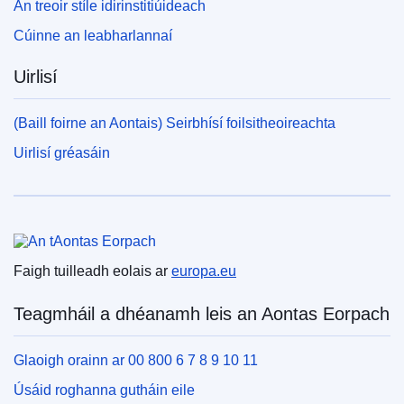
An treoir stíle idirinstitiúideach
Cúinne an leabharlannaí
Uirlisí
(Baill foirne an Aontais) Seirbhísí foilsitheoireachta
Uirlisí gréasáin
An tAontas Eorpach
Faigh tuilleadh eolais ar
europa.eu
Teagmháil a dhéanamh leis an Aontas Eorpach
Glaoigh orainn ar 00 800 6 7 8 9 10 11
Úsáid roghanna gutháin eile