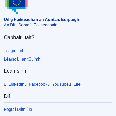
Ábhar:
An Eastóin
,
cabhair do ghnóthais
,
rialú ar
Státchabhair
,
státchabhair
CELEX : 52025AS104442
Oifig Foilseachán an Aontais Eorpaigh
An Dlí | Sonraí | Foilseacháin
ELI :
C/2025/1018/oj
OJ : C_202501018
Cabhair uait?
IMMC : C(2024)3631/3924068
Teagmháil
pdfa2a
Léarscáil an tSuímh
Taispeáin gach foilseachán sa tsraith seo
Lean sinn
LinkedIn
Facebook
YouTube
Eile
Dlí
Fógraí Dlíthiúla