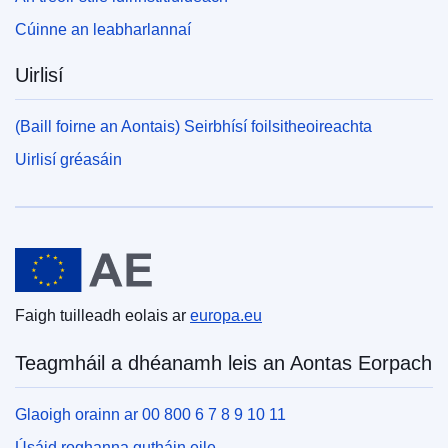
Cúinne an leabharlannaí
Uirlisí
(Baill foirne an Aontais) Seirbhísí foilsitheoireachta
Uirlisí gréasáin
An tAontas Eorpach
Faigh tuilleadh eolais ar
europa.eu
Teagmháil a dhéanamh leis an Aontas Eorpach
Glaoigh orainn ar 00 800 6 7 8 9 10 11
Úsáid roghanna gutháin eile