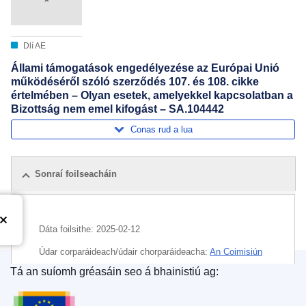
Dlí AE
Állami támogatások engedélyezése az Európai Unió
működéséről szóló szerződés 107. és 108. cikke
értelmében – Olyan esetek, amelyekkel kapcsolatban a
Bizottság nem emel kifogást – SA.104442
Conas rud a lua
Sonraí foilseacháin
Dáta foilsithe:
2025-02-12
Údar corparáideach/údair chorparáideacha:
An Coimisiún
Eorpach
,
Ard-Stiúrthóireacht na hIomaíochta
(
An
Tá an suíomh gréasáin seo á bhainistiú ag:
Coimisiún Eorpach
)
Oifig Foilseachán an Aontais Eorpaigh