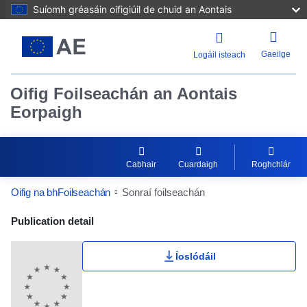
Suíomh gréasáin oifigiúil de chuid an Aontais
Gaeilge
Logáil isteach
Oifig Foilseachán an Aontais
Eorpaigh
Cabhair
Cuardaigh
Roghchlár
Oifig na bhFoilseachán
Sonraí foilseachán
Publication Detail Actions Portlet
Publication detail
Íoslódáil