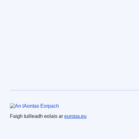
An tAontas Eorpach
Faigh tuilleadh eolais ar
europa.eu