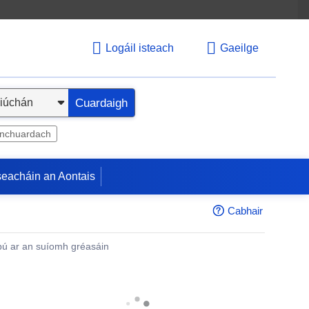
Logáil isteach
Gaeilge
Cuardaigh
inchuardach
seacháin an Aontais
Cabhair
ú ar an suíomh gréasáin