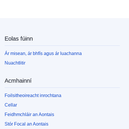
Eolas fúinn
Ár misean, ár bhfís agus ár luachanna
Nuachtlitir
Acmhainní
Foilsitheoireacht inrochtana
Cellar
Feidhmchláir an Aontais
Stór Focal an Aontais