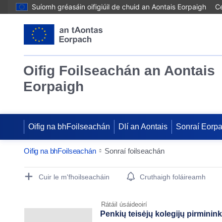
Suíomh gréasáin oifigiúil de chuid an Aontais Eorpaigh
Cé
Oifig Foilseachán an Aontais
Eorpaigh
Oifig na bhFoilseachán
Dlí an Aontais
Sonraí Eorp
Oifig na bhFoilseachán
Sonraí foilseachán
Publication Detail Actions Portlet
Cuir le m'fhoilseacháin
Cruthaigh foláireamh
Rátáil úsáideoirí
Penkių teisėjų kolegijų pirminin