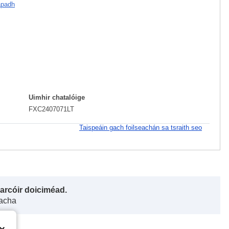
apadh
Uimhir chatalóige
FXC2407071LT
Taispeáin gach foilseachán sa tsraith seo
harcóir doiciméad.
gacha