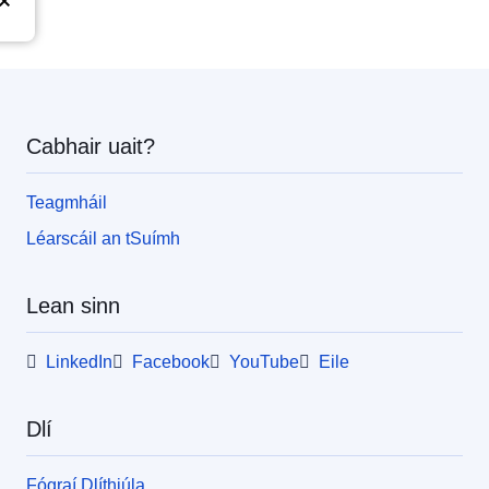
Cabhair uait?
Teagmháil
Léarscáil an tSuímh
Lean sinn
LinkedIn
Facebook
YouTube
Eile
Dlí
Fógraí Dlíthiúla