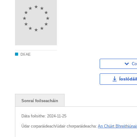
Dlí AE
Co
Íoslódái
Sonraí foilseacháin
Dáta foilsithe:
2024-11-25
Údar corparáideach/údair chorparáideacha:
An Chúirt Bhreithiúnai