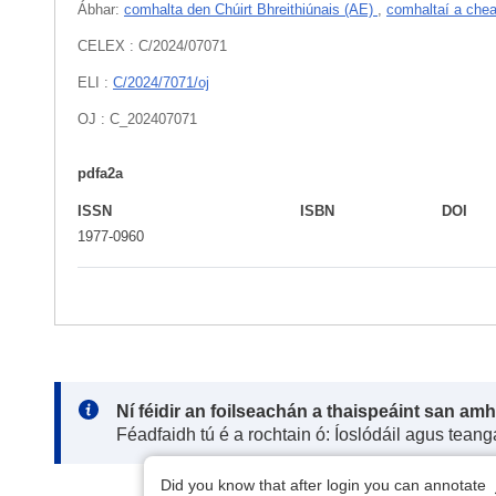
Ábhar:
comhalta den Chúirt Bhreithiúnais (AE)
,
comhaltaí a che
CELEX : C/2024/07071
ELI :
C/2024/7071/oj
OJ : C_202407071
pdfa2a
ISSN
ISBN
DOI
1977-0960
Note:
Ní féidir an foilseachán a thaispeáint san am
Féadfaidh tú é a rochtain ó: Íoslódáil agus tean
Did you know that after login you can annotate