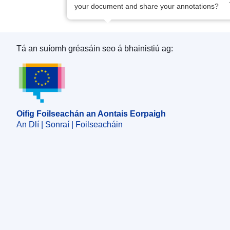
your document and share your annotations?
Tá an suíomh gréasáin seo á bhainistiú ag:
Oifig Foilseachán an Aontais Eorpaigh
Oifig Foilseachán an Aontais Eorpaigh
An Dlí | Sonraí | Foilseacháin