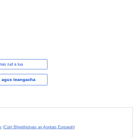
nas rud a lua
l agus teangacha
s
(
Cúirt Bhreithiúnais an Aontais Eorpaigh
)