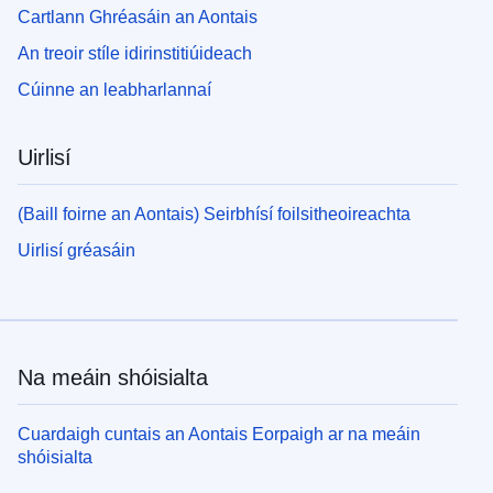
Cartlann Ghréasáin an Aontais
An treoir stíle idirinstitiúideach
Cúinne an leabharlannaí
Uirlisí
(Baill foirne an Aontais) Seirbhísí foilsitheoireachta
Uirlisí gréasáin
Na meáin shóisialta
Cuardaigh cuntais an Aontais Eorpaigh ar na meáin
shóisialta