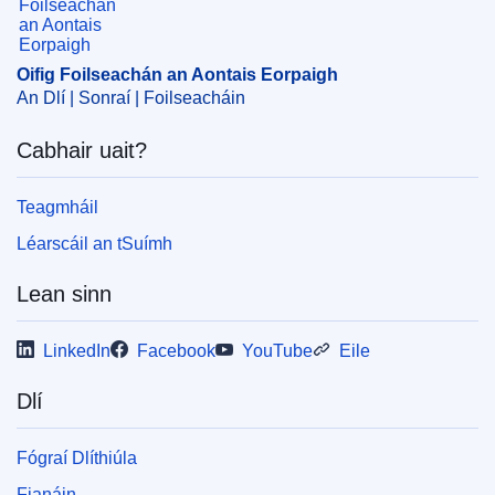
trádmharc cláraithe
,
trádmharc de chuid AE
,
táirge
diaitéiteach
,
táirge íocshláinte tréidliachta
Oifig Foilseachán an Aontais Eorpaigh
CELEX : 62019TA0040
An Dlí | Sonraí | Foilseacháin
OJ : JOC_2020_061_R_0041
Cabhair uait?
IMMC : ARR-T-0040-2019
Teagmháil
Léarscáil an tSuímh
Lean sinn
LinkedIn
Facebook
YouTube
Eile
Dlí
Fógraí Dlíthiúla
Fianáin