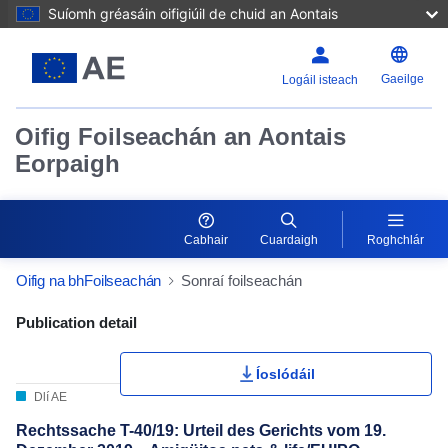
Suíomh gréasáin oifigiúil de chuid an Aontais
Gaeilge
Logáil isteach
Oifig Foilseachán an Aontais
Eorpaigh
Cabhair
Cuardaigh
Roghchlár
Oifig na bhFoilseachán
Sonraí foilseachán
Publication Detail Actions Portlet
Publication detail
Íoslódáil
Dlí AE
Rechtssache T-40/19: Urteil des Gerichts vom 19.