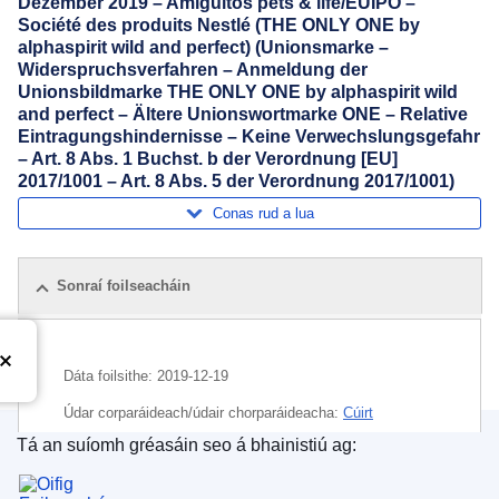
Dezember 2019 – Amigüitos pets & life/EUIPO –
Société des produits Nestlé (THE ONLY ONE by
alphaspirit wild and perfect) (Unionsmarke –
Widerspruchsverfahren – Anmeldung der
Unionsbildmarke THE ONLY ONE by alphaspirit wild
and perfect – Ältere Unionswortmarke ONE – Relative
Eintragungshindernisse – Keine Verwechslungsgefahr
– Art. 8 Abs. 1 Buchst. b der Verordnung [EU]
2017/1001 – Art. 8 Abs. 5 der Verordnung 2017/1001)
Conas rud a lua
Sonraí foilseacháin
Dáta foilsithe:
2019-12-19
Údar corparáideach/údair chorparáideacha:
Cúirt
Ghinearálta
(
Cúirt Bhreithiúnais an Aontais Eorpaigh
)
Tá an suíomh gréasáin seo á bhainistiú ag:
Oifig Foilseachán an Aontais Eorpaigh
Ábhar:
cothú ainmhithe
,
dlí trádmharcanna
,
forbhia
,