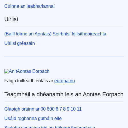
Cúinne an leabharlannaí
Uirlisí
(Baill foirne an Aontais) Seirbhísí foilsitheoireachta
Uirlisí gréasáin
An tAontas Eorpach
Faigh tuilleadh eolais ar
europa.eu
Teagmháil a dhéanamh leis an Aontas Eorpach
Glaoigh orainn ar 00 800 6 7 8 9 10 11
Úsáid roghanna gutháin eile
Scríobh chugainn tríd an bhfoirm theagmhála