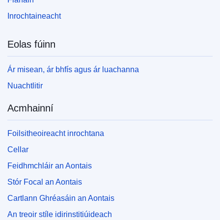
Inrochtaineacht
Eolas fúinn
Ár misean, ár bhfís agus ár luachanna
Nuachtlitir
Acmhainní
Foilsitheoireacht inrochtana
Cellar
Feidhmchláir an Aontais
Stór Focal an Aontais
Cartlann Ghréasáin an Aontais
An treoir stíle idirinstitiúideach