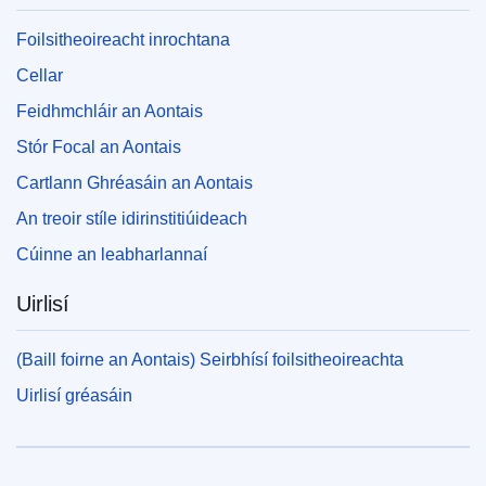
Foilsitheoireacht inrochtana
Cellar
Feidhmchláir an Aontais
Stór Focal an Aontais
Cartlann Ghréasáin an Aontais
An treoir stíle idirinstitiúideach
Cúinne an leabharlannaí
Uirlisí
(Baill foirne an Aontais) Seirbhísí foilsitheoireachta
Uirlisí gréasáin
An tAontas Eorpach