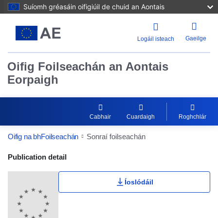
Suíomh gréasáin oifigiúil de chuid an Aontais
Gaeilge
Logáil isteach
Oifig Foilseachán an Aontais
Eorpaigh
Cabhair
Cuardaigh
Roghchlár
Oifig na bhFoilseachán
Sonraí foilseachán
Publication Detail Actions Portlet
Publication detail
Íoslódáil