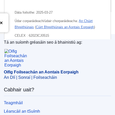
Pacáiste
Dáta foilsithe:
2025-03-27
Údar corparáideach/údair chorparáideacha:
An Chúirt
Bhreithiúnais
(
Cúirt Bhreithiúnais an Aontais Eorpaigh
)
CELEX : 62023CJ0515
Tá an suíomh gréasáin seo á bhainistiú ag:
ECLI : ECLI:EU:C:2025:209
Oifig Foilseachán an Aontais Eorpaigh
Oifig Foilseachán an Aontais Eorpaigh
An Dlí | Sonraí | Foilseacháin
Cabhair uait?
Teagmháil
Léarscáil an tSuímh