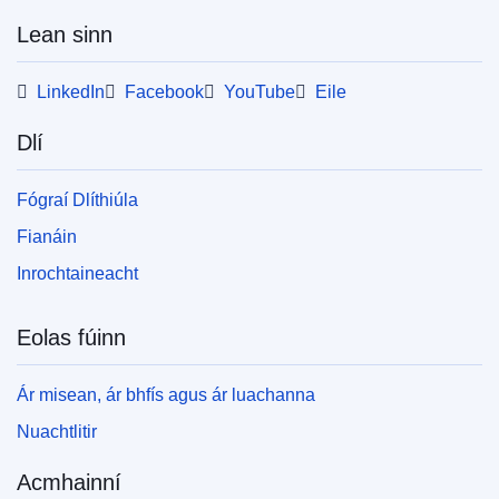
Lean sinn
LinkedIn
Facebook
YouTube
Eile
Dlí
Fógraí Dlíthiúla
Fianáin
Inrochtaineacht
Eolas fúinn
Ár misean, ár bhfís agus ár luachanna
Nuachtlitir
Acmhainní