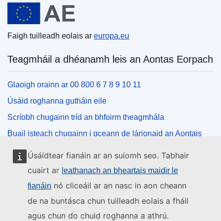
Faigh tuilleadh eolais ar
europa.eu
Teagmháil a dhéanamh leis an Aontas Eorpach
Glaoigh orainn ar 00 800 6 7 8 9 10 11
Úsáid roghanna gutháin eile
Scríobh chugainn tríd an bhfoirm theagmhála
Buail isteach chugainn i gceann de lárionaid an Aontais
Úsáidtear fianáin ar an suíomh seo. Tabhair
Na meáin shóisialta
cuairt ar
leathanach an bheartais maidir le
nó cliceáil ar an nasc in aon cheann
fianáin
Cuardaigh cuntais an Aontais Eorpaigh ar na meáin
shóisialta
de na buntásca chun tuilleadh eolais a fháil
agus chun do chuid roghanna a athrú.
Institiúidí agus comhlachtaí an Aontais