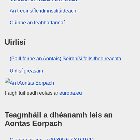
An treoir stíle idirinstitiúideach
Cúinne an leabharlannaí
Uirlisí
(Baill foirne an Aontais) Seirbhísí foilsitheoireachta
Uirlisí gréasáin
An tAontas Eorpach
Faigh tuilleadh eolais ar
europa.eu
Teagmháil a dhéanamh leis an
Aontas Eorpach
Glaoigh orainn ar 00 800 6 7 8 9 10 11