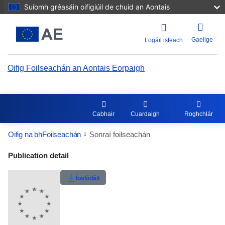
Suíomh gréasáin oifigiúil de chuid an Aontais
Gaeilge
Logáil isteach
Oifig Foilseachán an Aontais Eorpaigh
Cabhair
Cuardaigh
Roghchlár
Oifig na bhFoilseachán
Sonraí foilseachán
Publication Detail Actions Portlet
Publication detail
Rátáil úsáideoirí
Íoslódáil