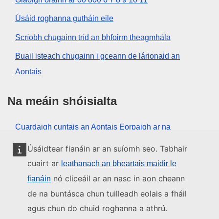
Úsáid roghanna gutháin eile
Scríobh chugainn tríd an bhfoirm theagmhála
Buail isteach chugainn i gceann de lárionaid an
Aontais
Na meáin shóisialta
Cuardaigh cuntais an Aontais Eorpaigh ar na
meáin shóisialta
Úsáidtear fianáin ar an suíomh seo. Tabhair
cuairt ar
leathanach an bheartais maidir le
Institiúidí agus comhlachtaí an
nó cliceáil ar an nasc in aon cheann
fianáin
Aontais Eorpaigh
de na buntásca chun tuilleadh eolais a fháil
agus chun do chuid roghanna a athrú.
Cuardaigh na hinstitiúidí agus na comhlachtaí uile