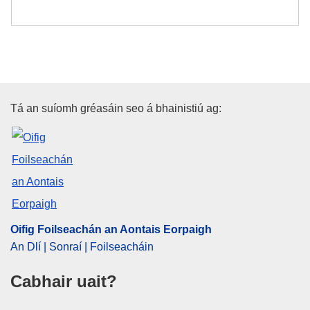
Oifig Foilseachán an Aontais E
Tá an suíomh gréasáin seo á bhainistiú ag:
Oifig Foilseachán an Aontais Eorpaigh
An Dlí | Sonraí | Foilseacháin
Cabhair uait?