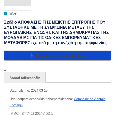
Dlí AE
Σχέδιο ΑΠΟΦΑΣΗΣ ΤΗΣ ΜΕΙΚΤΗΣ ΕΠΙΤΡΟΠΗΣ ΠΟΥ
ΣΥΣΤΑΘΗΚΕ ΜΕ ΤΗ ΣΥΜΦΩΝΙΑ ΜΕΤΑΞΥ ΤΗΣ
ΕΥΡΩΠΑΪΚΗΣ ΈΝΩΣΗΣ ΚΑΙ ΤΗΣ ΔΗΜΟΚΡΑΤΙΑΣ ΤΗΣ
ΜΟΛΔΑΒΙΑΣ ΓΙΑ ΤΙΣ ΟΔΙΚΕΣ ΕΜΠΟΡΕΥΜΑΤΙΚΕΣ
ΜΕΤΑΦΟΡΕΣ σχετικά με τη συνέχιση της συμφωνίας
Íoslódáil agus teangacha
Close
Sonraí foilseacháin
Dáta foilsithe:
2024-03-19
Údar corparáideach/údair chorparáideacha:
Comhairle an Aontais
Eorpaigh
IMMC : ST 7492 2024 ADD 1