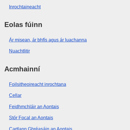
Inrochtaineacht
Eolas fúinn
Ár misean, ár bhfís agus ár luachanna
Nuachtlitir
Acmhainní
Foilsitheoireacht inrochtana
Cellar
Feidhmchláir an Aontais
Stór Focal an Aontais
Cartlann Ghréasáin an Aontais