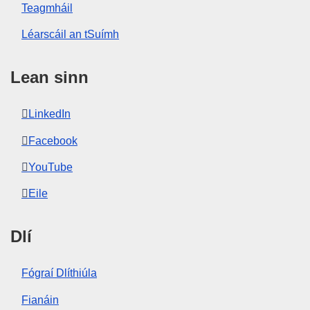
Teagmháil
Léarscáil an tSuímh
Lean sinn
LinkedIn
Facebook
YouTube
Eile
Dlí
Fógraí Dlíthiúla
Fianáin