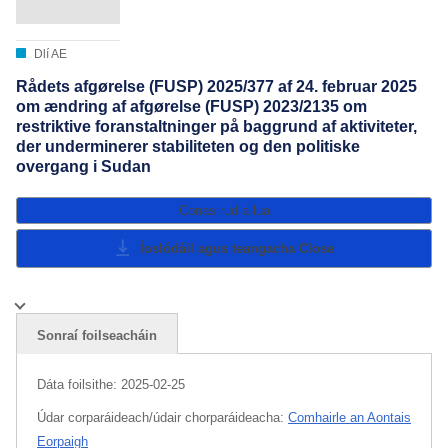
Dlí AE
Rådets afgørelse (FUSP) 2025/377 af 24. februar 2025
om ændring af afgørelse (FUSP) 2023/2135 om
restriktive foranstaltninger på baggrund af aktiviteter,
der underminerer stabiliteten og den politiske
overgang i Sudan
Conas rud a lua
Íoslódáil agus teangacha
Close
Sonraí foilseacháin
Dáta foilsithe:
2025-02-25
Údar corparáideach/údair chorparáideacha:
Comhairle an Aontais
Eorpaigh