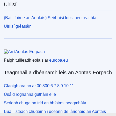
Uirlisí
(Baill foirne an Aontais) Seirbhísí foilsitheoireachta
Uirlisí gréasáin
An tAontas Eorpach
Faigh tuilleadh eolais ar
europa.eu
Teagmháil a dhéanamh leis an Aontas Eorpach
Glaoigh orainn ar 00 800 6 7 8 9 10 11
Úsáid roghanna gutháin eile
Scríobh chugainn tríd an bhfoirm theagmhála
Buail isteach chugainn i gceann de lárionaid an Aontais