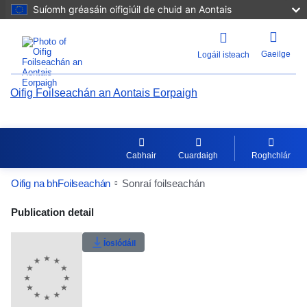
Suíomh gréasáin oifigiúil de chuid an Aontais
Gaeilge
Logáil isteach
Oifig Foilseachán an Aontais Eorpaigh
Cabhair
Cuardaigh
Roghchlár
Oifig na bhFoilseachán
Sonraí foilseachán
Publication Detail Actions Portlet
Publication detail
Íoslódáil