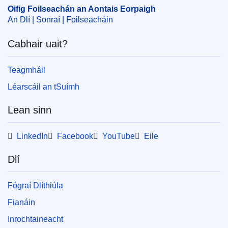
Oifig Foilseachán an Aontais Eorpaigh
An Dlí | Sonraí | Foilseacháin
Cabhair uait?
Teagmháil
Léarscáil an tSuímh
Lean sinn
LinkedIn
Facebook
YouTube
Eile
Dlí
Fógraí Dlíthiúla
Fianáin
Inrochtaineacht