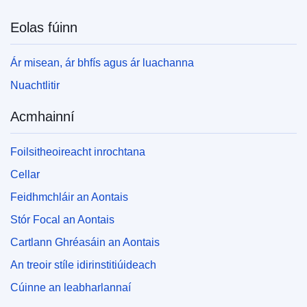
Eolas fúinn
Ár misean, ár bhfís agus ár luachanna
Nuachtlitir
Acmhainní
Foilsitheoireacht inrochtana
Cellar
Feidhmchláir an Aontais
Stór Focal an Aontais
Cartlann Ghréasáin an Aontais
An treoir stíle idirinstitiúideach
Cúinne an leabharlannaí