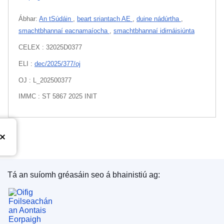
Ábhar:
An tSúdáin
,
beart sriantach AE
,
duine nádúrtha
,
smachtbhannaí eacnamaíocha
,
smachtbhannaí idirnáisiúnta
CELEX : 32025D0377
ELI :
dec/2025/377/oj
OJ : L_202500377
IMMC : ST 5867 2025 INIT
Tá an suíomh gréasáin seo á bhainistiú ag:
Oifig Foilseachán an Aontais Eorpaigh