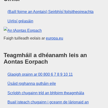
(Baill foirne an Aontais) Seirbhísí foilsitheoireachta
Uirlisí gréasáin
An tAontas Eorpach
Faigh tuilleadh eolais ar
europa.eu
Teagmháil a dhéanamh leis an
Aontas Eorpach
Glaoigh orainn ar 00 800 6 7 8 9 10 11
Úsáid roghanna gutháin eile
Scríobh chugainn tríd an bhfoirm theagmhála
Buail isteach chugainn i gceann de lárionaid an