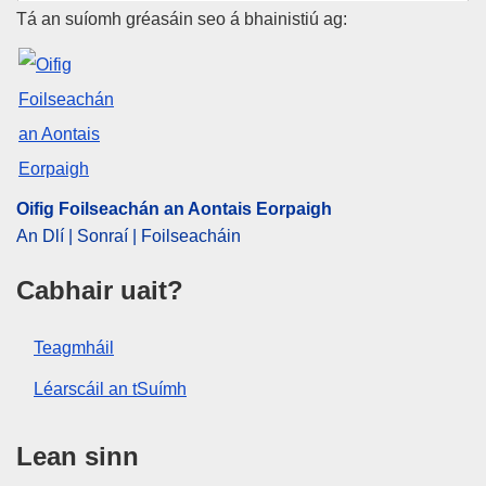
Aontais Eorpaigh
Oifig Foilseachán an Aontais E
Tá an suíomh gréasáin seo á bhainistiú ag:
IMMC : ST 11632 2019 ADD 1
Oifig Foilseachán an Aontais Eorpaigh
An Dlí | Sonraí | Foilseacháin
Cabhair uait?
Teagmháil
Léarscáil an tSuímh
Lean sinn