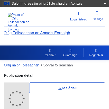
Suíomh gréasáin oifigiúil de chuid an Aontais
Gaeilge
Logáil isteach
Oifig Foilseachán an Aontais Eorpaigh
Cabhair
Cuardaigh
Roghchlár
Oifig na bhFoilseachán
Sonraí foilseachán
Publication Detail Actions Portlet
Publication detail
Íoslódáil