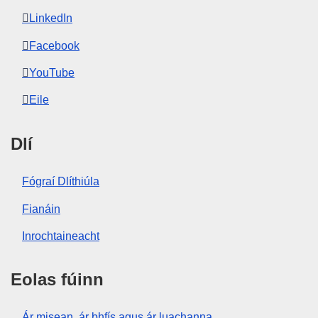
LinkedIn
Facebook
YouTube
Eile
Dlí
Fógraí Dlíthiúla
Fianáin
Inrochtaineacht
Eolas fúinn
Ár misean, ár bhfís agus ár luachanna