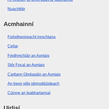
Nuachtlitir
Acmhainní
Foilsitheoireacht inrochtana
Cellar
Feidhmchláir an Aontais
Stór Focal an Aontais
Cartlann Ghréasáin an Aontais
An treoir stíle idirinstitiúideach
Cúinne an leabharlannaí
Uirlisí