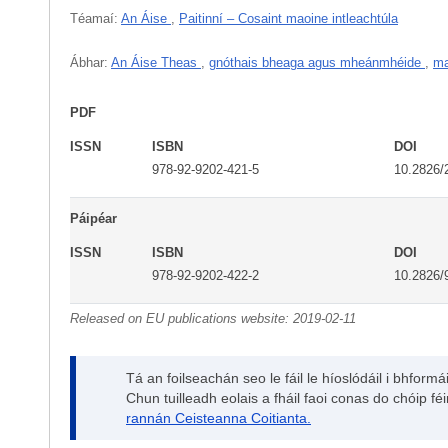
Téamaí:
An Áise
,
Paitinní – Cosaint maoine intleachtúla
Ábhar:
An Áise Theas
,
gnóthais bheaga agus mheánmhéide
,
ma
PDF
ISSN
ISBN
DOI
978-92-9202-421-5
10.2826/
Páipéar
ISSN
ISBN
DOI
978-92-9202-422-2
10.2826/
Released on EU publications website:
2019-02-11
Tá an foilseachán seo le fáil le híoslódáil i bhfor
Chun tuilleadh eolais a fháil faoi conas do chóip fé
rannán Ceisteanna Coitianta.