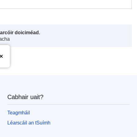
harcóir doiciméad.
gacha
Cabhair uait?
Teagmháil
Léarscáil an tSuímh