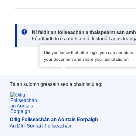
Note:
Ní féidir an foilseachán a thaispeáint san am
Féadfaidh tú é a rochtain ó: Íoslódáil agus tean
Did you know that after login you can annotate
your document and share your annotations?
Tá an suíomh gréasáin seo á bhainistiú ag:
Oifig Foilseachán an Aontais Eorpaigh
Oifig Foilseachán an Aontais Eorpaigh
An Dlí | Sonraí | Foilseacháin