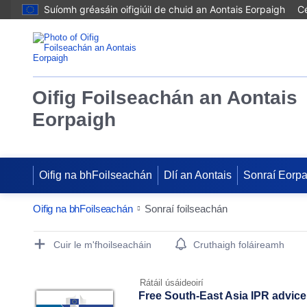
Suíomh gréasáin oifigiúil de chuid an Aontais Eorpaigh
Cé
Oifig Foilseachán an Aontais
Eorpaigh
Oifig na bhFoilseachán
Dlí an Aontais
Sonraí Eorp
Oifig na bhFoilseachán
Sonraí foilseachán
Publication Detail Actions Portlet
Cuir le m'fhoilseacháin
Cruthaigh foláireamh
Rátáil úsáideoirí
Free South-East Asia IPR advic