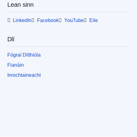
Lean sinn
LinkedIn
Facebook
YouTube
Eile
Dlí
Fógraí Dlíthiúla
Fianáin
Inrochtaineacht