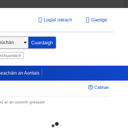
Logáil isteach
Gaeilge
Cuardaigh
inchuardach
seacháin an Aontais
Cabhair
ú ar an suíomh gréasáin