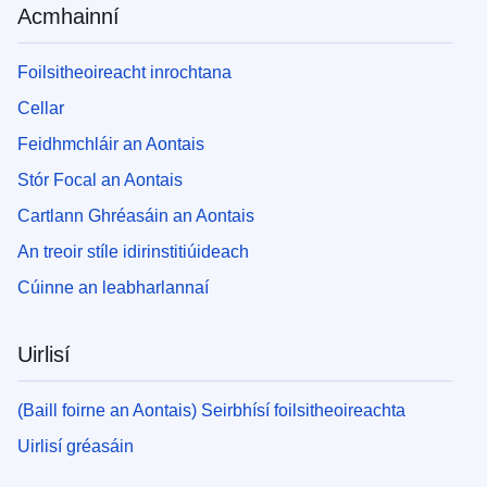
Acmhainní
Foilsitheoireacht inrochtana
Cellar
Feidhmchláir an Aontais
Stór Focal an Aontais
Cartlann Ghréasáin an Aontais
An treoir stíle idirinstitiúideach
Cúinne an leabharlannaí
Uirlisí
(Baill foirne an Aontais) Seirbhísí foilsitheoireachta
Uirlisí gréasáin