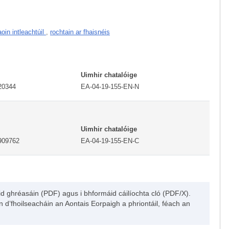
oin intleachtúil
,
rochtain ar fhaisnéis
Uimhir chatalóige
20344
EA-04-19-155-EN-N
Uimhir chatalóige
909762
EA-04-19-155-EN-C
máid ghréasáin (PDF) agus i bhformáid cáilíochta cló (PDF/X).
in d’fhoilseacháin an Aontais Eorpaigh a phriontáil, féach an