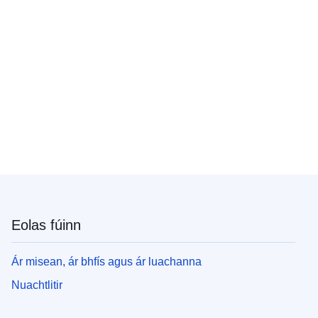
Eolas fúinn
Ár misean, ár bhfís agus ár luachanna
Nuachtlitir