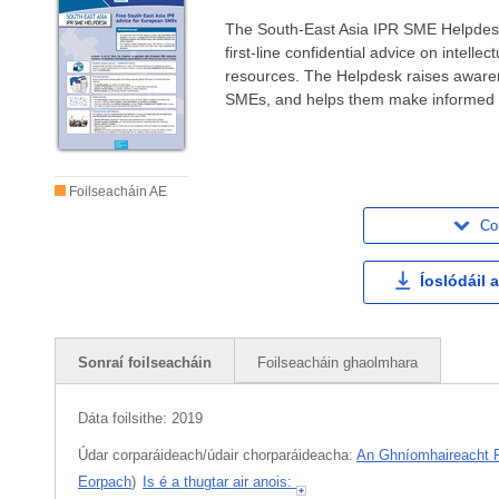
The South-East Asia IPR SME Helpdesk 
first-line confidential advice on intelle
resources. The Helpdesk raises awaren
SMEs, and helps them make informed 
Foilseacháin AE
Co
Íoslódáil
Sonraí foilseacháin
Foilseacháin ghaolmhara
Dáta foilsithe:
2019
Údar corparáideach/údair chorparáideacha:
An Ghníomhaireacht 
Eorpach
)
Is é a thugtar air anois: