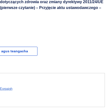
h dotyczących zdrowia oraz zmiany dyrektywy 2011/24/UE
 (pierwsze czytanie) – Przyjęcie aktu ustawodawczego –
l agus teangacha
 Eorpaigh