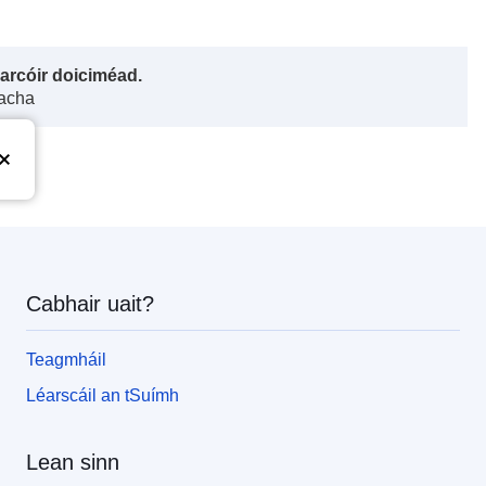
harcóir doiciméad.
gacha
Cabhair uait?
Teagmháil
Léarscáil an tSuímh
Lean sinn