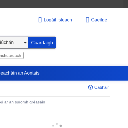
Logáil isteach
Gaeilge
Cuardaigh
inchuardach
seacháin an Aontais
Cabhair
ú ar an suíomh gréasáin