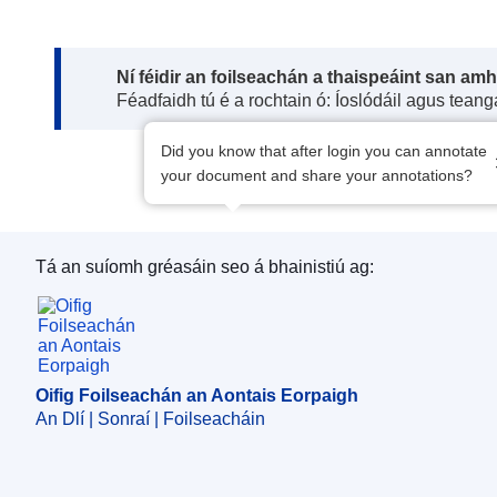
Note:
Ní féidir an foilseachán a thaispeáint san am
Féadfaidh tú é a rochtain ó: Íoslódáil agus tean
Did you know that after login you can annotate
your document and share your annotations?
Tá an suíomh gréasáin seo á bhainistiú ag:
Oifig Foilseachán an Aontais Eorpaigh
Oifig Foilseachán an Aontais Eorpaigh
An Dlí | Sonraí | Foilseacháin