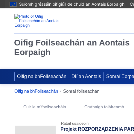
Suíomh gréasáin oifigiúil de chuid an Aontais Eorpaigh
Cé
Oifig Foilseachán an Aontais
Eorpaigh
Oifig na bhFoilseachán
Dlí an Aontais
Sonraí Eorp
Oifig na bhFoilseachán
Sonraí foilseachán
Publication Detail Actions Portlet
Cuir le m'fhoilseacháin
Cruthaigh foláireamh
Rátáil úsáideoirí
Projekt ROZPORZĄDZENIA PA