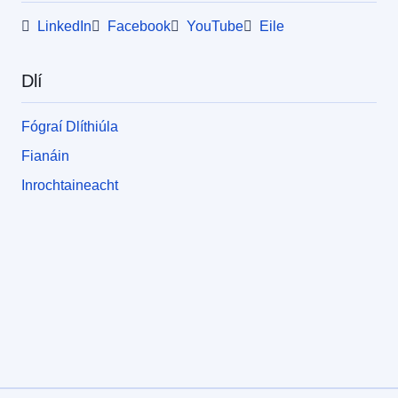
LinkedIn
Facebook
YouTube
Eile
Dlí
Fógraí Dlíthiúla
Fianáin
Inrochtaineacht