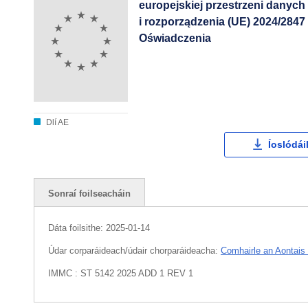
europejskiej przestrzeni danyc
i rozporządzenia (UE) 2024/2847
Oświadczenia
Dlí AE
Íoslódái
Sonraí foilseacháin
Dáta foilsithe:
2025-01-14
Údar corparáideach/údair chorparáideacha:
Comhairle an Aontais
IMMC : ST 5142 2025 ADD 1 REV 1