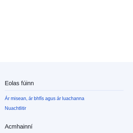
Eolas fúinn
Ár misean, ár bhfís agus ár luachanna
Nuachtlitir
Acmhainní