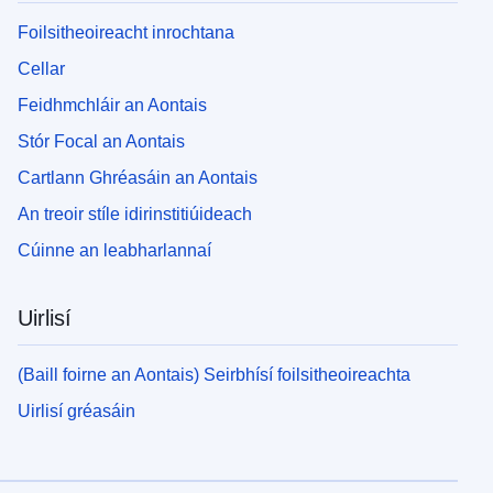
Foilsitheoireacht inrochtana
Cellar
Feidhmchláir an Aontais
Stór Focal an Aontais
Cartlann Ghréasáin an Aontais
An treoir stíle idirinstitiúideach
Cúinne an leabharlannaí
Uirlisí
(Baill foirne an Aontais) Seirbhísí foilsitheoireachta
Uirlisí gréasáin