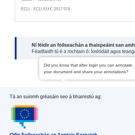
ECLI : ECLI:EU:C:2017:574
Note:
Ní féidir an foilseachán a thaispeáint san am
Féadfaidh tú é a rochtain ó: Íoslódáil agus tean
Did you know that after login you can annotate
your document and share your annotations?
Tá an suíomh gréasáin seo á bhainistiú ag:
Oifig Foilseachán an Aontais Eorpaigh
Oifig Foilseachán an Aontais Eorpaigh