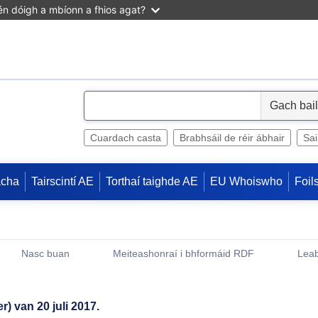
n dóigh a mbíonn a fhios agat?
S
e
l
Cuardach casta
Brabhsáil de réir ábhair
Sa
e
c
acha
Tairscintí AE
Torthaí taighde AE
EU Whoiswho
Foil
t
Nasc buan
Meiteashonraí i bhformáid RDF
Leab
(Opens New Window)
) van 20 juli 2017.