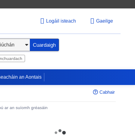
Logáil isteach
Gaeilge
Cuardaigh
inchuardach
seacháin an Aontais
Cabhair
ú ar an suíomh gréasáin