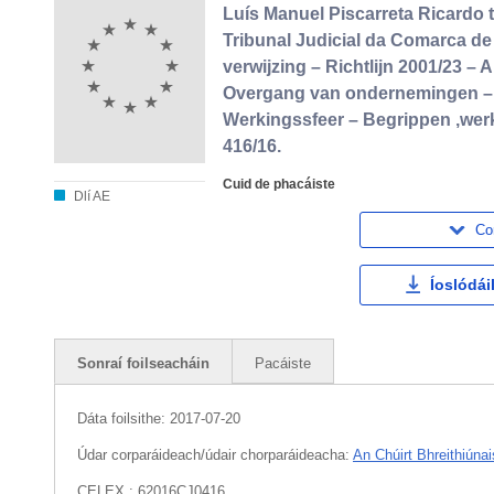
Luís Manuel Piscarreta Ricardo 
Tribunal Judicial da Comarca de 
verwijzing – Richtlijn 2001/23 – Art
Overgang van ondernemingen – 
Werkingssfeer – Begrippen ‚we
416/16.
Cuid de phacáiste
Dlí AE
Co
Íoslódái
Sonraí foilseacháin
Pacáiste
Dáta foilsithe:
2017-07-20
Údar corparáideach/údair chorparáideacha:
An Chúirt Bhreithiúnai
CELEX : 62016CJ0416