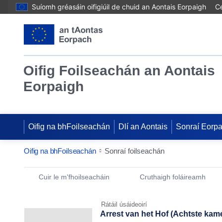
Suíomh gréasáin oifigiúil de chuid an Aontais Eorpaigh
Cé
Oifig Foilseachán an Aontais
Eorpaigh
Oifig na bhFoilseachán
Dlí an Aontais
Sonraí Eorp
Oifig na bhFoilseachán
Sonraí foilseachán
Publication Detail Actions Portlet
Cuir le m'fhoilseacháin
Cruthaigh foláireamh
Rátáil úsáideoirí
Arrest van het Hof (Achtste kamer