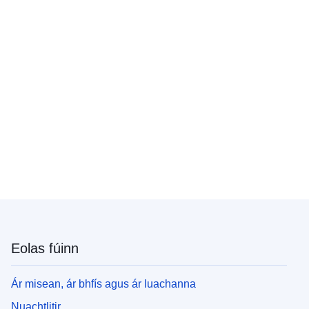
Eolas fúinn
Ár misean, ár bhfís agus ár luachanna
Nuachtlitir