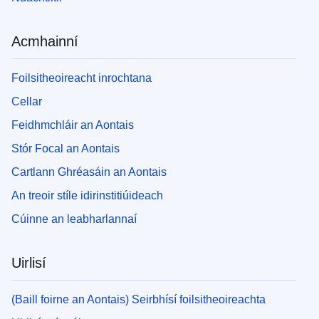
Acmhainní
Foilsitheoireacht inrochtana
Cellar
Feidhmchláir an Aontais
Stór Focal an Aontais
Cartlann Ghréasáin an Aontais
An treoir stíle idirinstitiúideach
Cúinne an leabharlannaí
Uirlisí
(Baill foirne an Aontais) Seirbhísí foilsitheoireachta