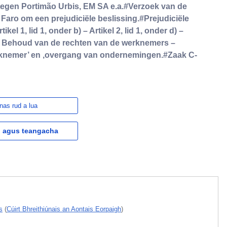
tegen Portimão Urbis, EM SA e.a.#Verzoek van de
Faro om een prejudiciële beslissing.#Prejudiciële
ikel 1, lid 1, onder b) – Artikel 2, lid 1, onder d) –
Behoud van de rechten van de werknemers –
rknemer’ en ‚overgang van ondernemingen.#Zaak C-
nas rud a lua
l agus teangacha
s
(
Cúirt Bhreithiúnais an Aontais Eorpaigh
)