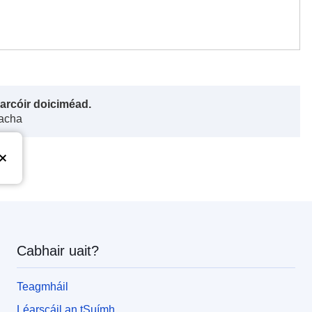
harcóir doiciméad.
gacha
Cabhair uait?
Teagmháil
Léarscáil an tSuímh