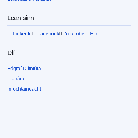
Lean sinn
LinkedIn
Facebook
YouTube
Eile
Dlí
Fógraí Dlíthiúla
Fianáin
Inrochtaineacht