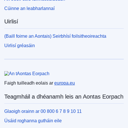
Cúinne an leabharlannaí
Uirlisí
(Baill foirne an Aontais) Seirbhísí foilsitheoireachta
Uirlisí gréasáin
An tAontas Eorpach
Faigh tuilleadh eolais ar
europa.eu
Teagmháil a dhéanamh leis an Aontas Eorpach
Glaoigh orainn ar 00 800 6 7 8 9 10 11
Úsáid roghanna gutháin eile