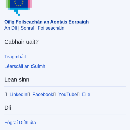
Aontais Eorpaigh
,
traenáil mhíleata
CELEX : 32018D0716
Oifig Foilseachán an Aontais Eorpaigh
ELI :
dec/2018/716/oj
An Dlí | Sonraí | Foilseacháin
OJ : JOL_2018_120_R_0003
Cabhair uait?
IMMC : ST 7500 2018 INIT
Teagmháil
Léarscáil an tSuímh
Lean sinn
LinkedIn
Facebook
YouTube
Eile
Dlí
Fógraí Dlíthiúla