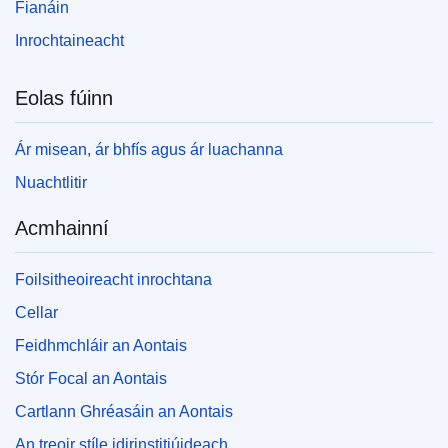
Fianáin
Inrochtaineacht
Eolas fúinn
Ár misean, ár bhfís agus ár luachanna
Nuachtlitir
Acmhainní
Foilsitheoireacht inrochtana
Cellar
Feidhmchláir an Aontais
Stór Focal an Aontais
Cartlann Ghréasáin an Aontais
An treoir stíle idirinstitiúideach