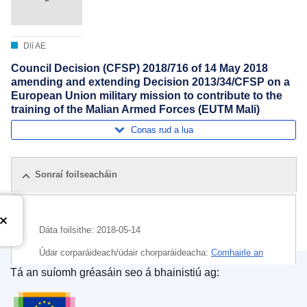
Dlí AE
Council Decision (CFSP) 2018/716 of 14 May 2018
amending and extending Decision 2013/34/CFSP on a
European Union military mission to contribute to the
training of the Malian Armed Forces (EUTM Mali)
Conas rud a lua
Sonraí foilseacháin
Dáta foilsithe:
2018-05-14
Údar corparáideach/údair chorparáideacha:
Comhairle an
Aontais Eorpaigh
Tá an suíomh gréasáin seo á bhainistiú ag:
Oifig Foilseachán an Aontais Eorpaigh
Ábhar:
comhar míleata
,
Mailí
,
misean míleata an