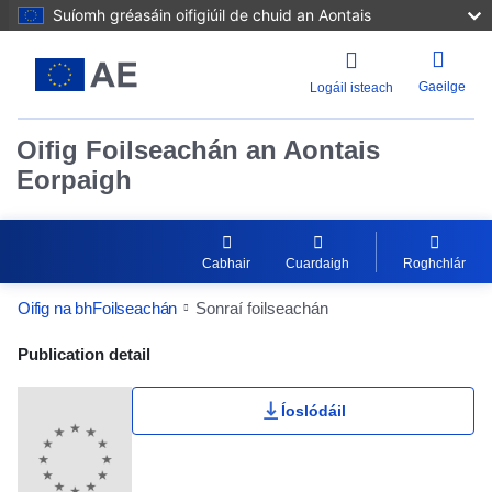
Suíomh gréasáin oifigiúil de chuid an Aontais
Gaeilge
Logáil isteach
Oifig Foilseachán an Aontais
Eorpaigh
Cabhair
Cuardaigh
Roghchlár
Oifig na bhFoilseachán
Sonraí foilseachán
Publication Detail Actions Portlet
Publication detail
Íoslódáil