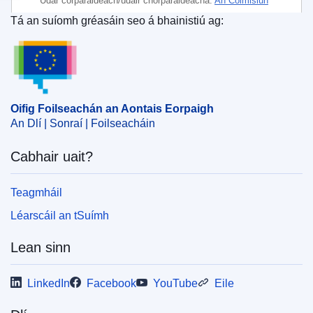
Údar corparáideach/údair chorparáideacha:
An Coimisiún
Eorpach
Tá an suíomh gréasáin seo á bhainistiú ag:
Oifig Foilseachán an Aontais Eorpaigh
Ábhar:
An Coiste Eorpach um Chaighdeánú
,
caighdeán
cáilíochta
,
caighdeán Eorpach
,
caighdeán margaíochta
,
caighdeán teicniúil
,
CENELEC
,
comhchuibhiú
caighdeán
,
ábhair thógála
Oifig Foilseachán an Aontais Eorpaigh
CELEX : 52016XC1028(01)
An Dlí | Sonraí | Foilseacháin
OJ : JOC_2016_398_R_0009
Cabhair uait?
Teagmháil
Léarscáil an tSuímh
Lean sinn
LinkedIn
Facebook
YouTube
Eile