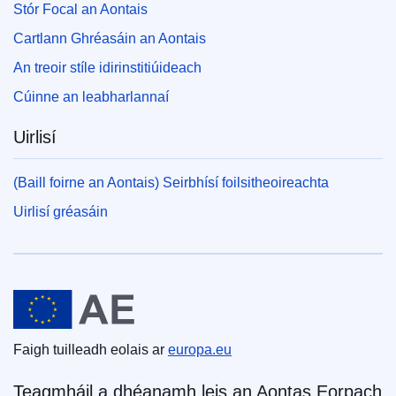
Stór Focal an Aontais
Cartlann Ghréasáin an Aontais
An treoir stíle idirinstitiúideach
Cúinne an leabharlannaí
Uirlisí
(Baill foirne an Aontais) Seirbhísí foilsitheoireachta
Uirlisí gréasáin
An tAontas Eorpach
Faigh tuilleadh eolais ar
europa.eu
Teagmháil a dhéanamh leis an Aontas Eorpach