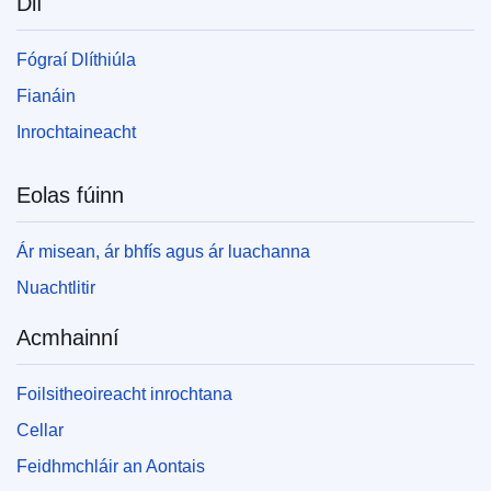
Dlí
Fógraí Dlíthiúla
Fianáin
Inrochtaineacht
Eolas fúinn
Ár misean, ár bhfís agus ár luachanna
Nuachtlitir
Acmhainní
Foilsitheoireacht inrochtana
Cellar
Feidhmchláir an Aontais