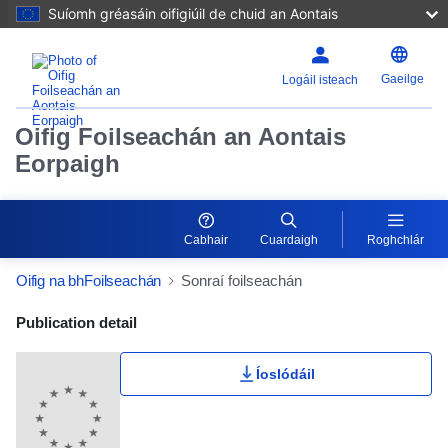
Suíomh gréasáin oifigiúil de chuid an Aontais
Gaeilge
Logáil isteach
Oifig Foilseachán an Aontais
Eorpaigh
Cabhair
Cuardaigh
Roghchlár
Oifig na bhFoilseachán
Sonraí foilseachán
Publication Detail Actions Portlet
Publication detail
Íoslódáil