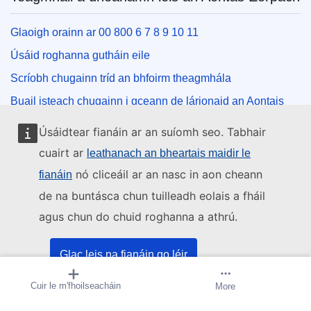
Glaoigh orainn ar 00 800 6 7 8 9 10 11
Úsáid roghanna gutháin eile
Scríobh chugainn tríd an bhfoirm theagmhála
Buail isteach chugainn i gceann de lárionaid an Aontais
Úsáidtear fianáin ar an suíomh seo. Tabhair
Na meáin shóisialta
cuairt ar
leathanach an bheartais maidir le
nó cliceáil ar an nasc in aon cheann
fianáin
Cuardaigh cuntais an Aontais Eorpaigh ar na meáin
shóisialta
de na buntásca chun tuilleadh eolais a fháil
agus chun do chuid roghanna a athrú.
Institiúidí agus comhlachtaí an Aontais
Eorpaigh
Glac leis na fianáin go léir
Cuardaigh na hinstitiúidí agus na comhlachtaí uile de
Cuir le m'fhoilseacháin
Cruthaigh foláireamh
More
Ná glac ach leis na fianáin riachtanacha
chuid an Aontais Eorpaigh