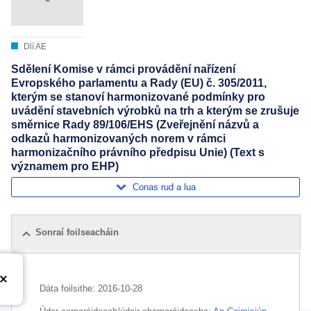
Dlí AE
Sdělení Komise v rámci provádění nařízení
Evropského parlamentu a Rady (EU) č. 305/2011,
kterým se stanoví harmonizované podmínky pro
uvádění stavebních výrobků na trh a kterým se zrušuje
směrnice Rady 89/106/EHS (Zveřejnění názvů a
odkazů harmonizovaných norem v rámci
harmonizačního právního předpisu Unie) (Text s
významem pro EHP)
Conas rud a lua
Sonraí foilseacháin
Dáta foilsithe:
2016-10-28