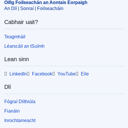
Oifig Foilseachán an Aontais Eorpaigh
An Dlí | Sonraí | Foilseacháin
Cabhair uait?
Teagmháil
Léarscáil an tSuímh
Lean sinn
LinkedIn
Facebook
YouTube
Eile
Dlí
Fógraí Dlíthiúla
Fianáin
Inrochtaineacht