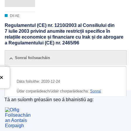
Dlí AE
Regulamentul (CE) nr. 1210/2003 al Consiliului din
7 iulie 2003 privind anumite restricții specifice în
relațiile economice și financiare cu Irak și de abrogare
a Regulamentului (CE) nr. 2465/96
Sonraí foilseacháin
Dáta foilsithe:
2020-12-24
Údar corparáideach/údair chorparáideacha:
Sonraí
sealadacha
Tá an suíomh gréasáin seo á bhainistiú ag:
Oifig Foilseachán an Aontais Eorpaigh
CELEX : 02003R1210-20201224
ELI :
reg/2003/1210/2020-12-24