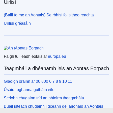
Uirlisí
(Baill foirne an Aontais) Seirbhísí foilsitheoireachta
Uirlisí gréasáin
An tAontas Eorpach
Faigh tuilleadh eolais ar
europa.eu
Teagmháil a dhéanamh leis an Aontas Eorpach
Glaoigh orainn ar 00 800 6 7 8 9 10 11
Úsáid roghanna gutháin eile
Scríobh chugainn tríd an bhfoirm theagmhála
Buail isteach chugainn i gceann de lárionaid an Aontais