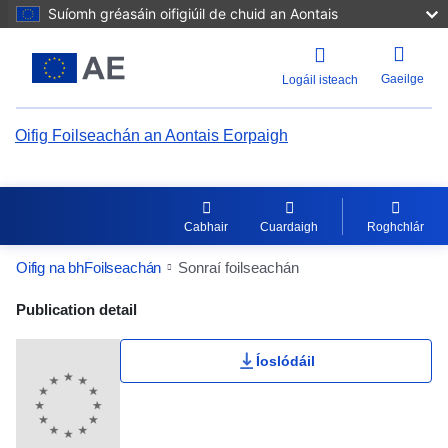
Suíomh gréasáin oifigiúil de chuid an Aontais
Gaeilge
Logáil isteach
Oifig Foilseachán an Aontais Eorpaigh
Cabhair
Cuardaigh
Roghchlár
Oifig na bhFoilseachán
Sonraí foilseachán
Publication Detail Actions Portlet
Publication detail
Íoslódáil