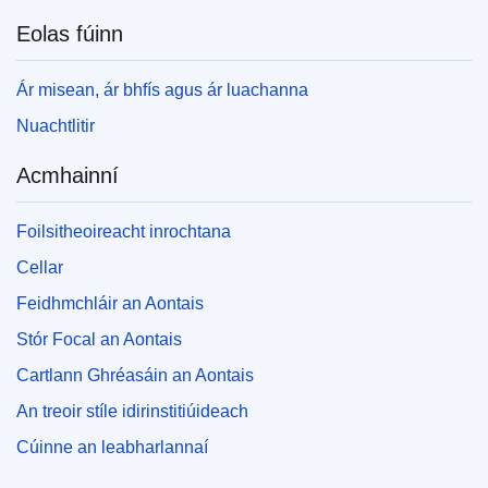
Eolas fúinn
Ár misean, ár bhfís agus ár luachanna
Nuachtlitir
Acmhainní
Foilsitheoireacht inrochtana
Cellar
Feidhmchláir an Aontais
Stór Focal an Aontais
Cartlann Ghréasáin an Aontais
An treoir stíle idirinstitiúideach
Cúinne an leabharlannaí