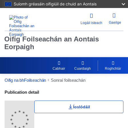
Suíomh gréasáin oifigiúil de chuid an Aontais
Gaeilge
Logáil isteach
Oifig Foilseachán an Aontais
Eorpaigh
Cabhair
Cuardaigh
Roghchlár
Oifig na bhFoilseachán
Sonraí foilseachán
Publication Detail Actions Portlet
Publication detail
Íoslódáil