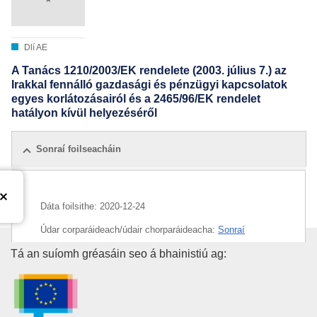
Dlí AE
A Tanács 1210/2003/EK rendelete (2003. július 7.) az
Irakkal fennálló gazdasági és pénzügyi kapcsolatok
egyes korlátozásairól és a 2465/96/EK rendelet
hatályon kívül helyezéséről
Sonraí foilseacháin
Dáta foilsithe:
2020-12-24
Údar corparáideach/údair chorparáideacha:
Sonraí
sealadacha
Oifig Foilseachán an Aontais E
Tá an suíomh gréasáin seo á bhainistiú ag:
CELEX : 02003R1210-20201224
ELI :
reg/2003/1210/2020-12-24