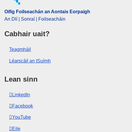
Oifig Foilseachán an Aontais Eorpaigh
An Dlí | Sonraí | Foilseacháin
Cabhair uait?
Teagmháil
Léarscáil an tSuímh
Lean sinn
LinkedIn
Facebook
YouTube
Eile