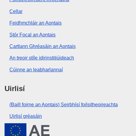
Cellar
Feidhmchláir an Aontais
Stór Focal an Aontais
Cartlann Ghréasáin an Aontais
An treoir stíle idirinstitiúideach
Cúinne an leabharlannaí
Uirlisí
(Baill foirne an Aontais) Seirbhísí foilsitheoireachta
Uirlisí gréasáin
An tAontas Eorpach