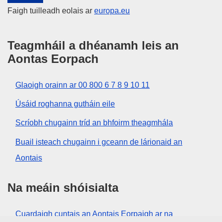
Faigh tuilleadh eolais ar
europa.eu
Teagmháil a dhéanamh leis an
Aontas Eorpach
Glaoigh orainn ar 00 800 6 7 8 9 10 11
Úsáid roghanna gutháin eile
Scríobh chugainn tríd an bhfoirm theagmhála
Buail isteach chugainn i gceann de lárionaid an
Aontais
Na meáin shóisialta
Cuardaigh cuntais an Aontais Eorpaigh ar na