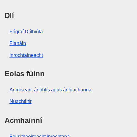
Dlí
Fógraí Dlíthiúla
Fianáin
Inrochtaineacht
Eolas fúinn
Ár misean, ár bhfís agus ár luachanna
Nuachtlitir
Acmhainní
Foilsitheoireacht inrochtana