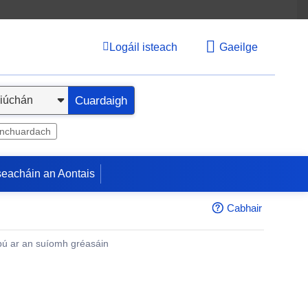
Logáil isteach
Gaeilge
Cuardaigh
inchuardach
seacháin an Aontais
Cabhair
ú ar an suíomh gréasáin