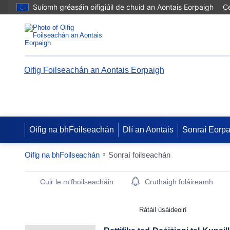
Suíomh gréasáin oifigiúil de chuid an Aontais Eorpaigh
Cé
Oifig Foilseachán an Aontais Eorpaigh
Oifig na bhFoilseachán
Dlí an Aontais
Sonraí Eorp
Oifig na bhFoilseachán
Sonraí foilseachán
Publication Detail Actions Portlet
Cuir le m'fhoilseacháin
Cruthaigh foláireamh
Rátáil úsáideoirí