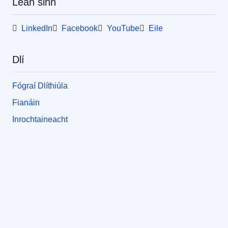
Lean sinn
LinkedIn
Facebook
YouTube
Eile
Dlí
Fógraí Dlíthiúla
Fianáin
Inrochtaineacht