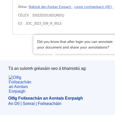
Ábhar:
Ballstát den Aontas Eorpach
,
coiste comhairleach (AE)
,
CELEX : 32022D1013(01)R(01)
OJ : JOC_2023_039_R_0013
Did you know that after login you can annotate
your document and share your annotations?
Tá an suíomh gréasáin seo á bhainistiú ag:
Oifig Foilseachán an Aontais Eorpaigh
Oifig Foilseachán an Aontais Eorpaigh
An Dlí | Sonraí | Foilseacháin