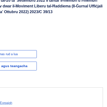
l tal-20 ta’ Settembru 2022 li taħtar il-membri u l-membri
v dwar il-Moviment Liberu tal-Ħaddiema (Il-Ġurnal Uffiċjali
ta’ Ottubru 2022) 2023/C 39/13
nas rud a lua
l agus teangacha
 Eorpaigh