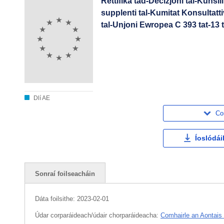
Rettifika tad-Deċiżjoni tal-Kunsil
supplenti tal-Kumitat Konsultatti
tal-Unjoni Ewropea C 393 tat-13 
Dlí AE
Co
Íoslódái
Sonraí foilseacháin
Dáta foilsithe:
2023-02-01
Údar corparáideach/údair chorparáideacha:
Comhairle an Aontais