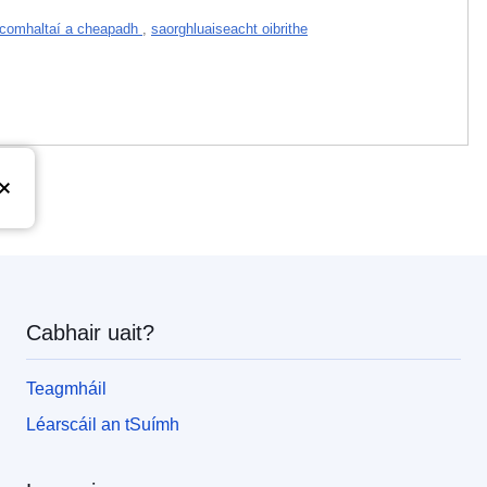
comhaltaí a cheapadh
,
saorghluaiseacht oibrithe
Cabhair uait?
Teagmháil
Léarscáil an tSuímh