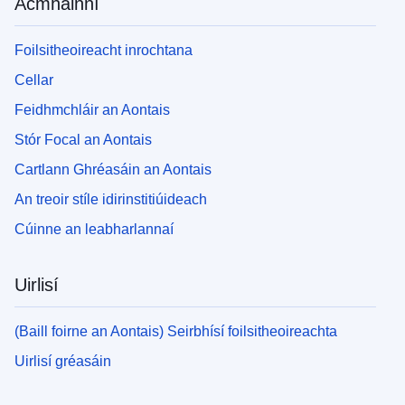
Acmhainní
Foilsitheoireacht inrochtana
Cellar
Feidhmchláir an Aontais
Stór Focal an Aontais
Cartlann Ghréasáin an Aontais
An treoir stíle idirinstitiúideach
Cúinne an leabharlannaí
Uirlisí
(Baill foirne an Aontais) Seirbhísí foilsitheoireachta
Uirlisí gréasáin