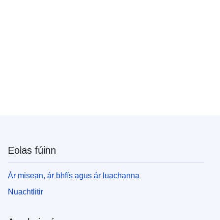
Eolas fúinn
Ár misean, ár bhfís agus ár luachanna
Nuachtlitir