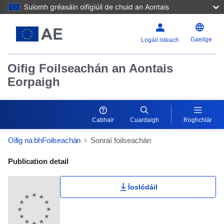
Suíomh gréasáin oifigiúil de chuid an Aontais
Gaeilge
Logáil isteach
Oifig Foilseachán an Aontais
Eorpaigh
Cabhair
Cuardaigh
Roghchlár
Oifig na bhFoilseachán
Sonraí foilseachán
Publication Detail Actions Portlet
Publication detail
Íoslódáil