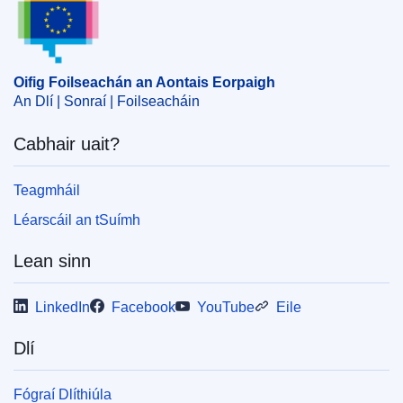
Oifig Foilseachán an Aontais Eorpaigh
An Dlí | Sonraí | Foilseacháin
Cabhair uait?
Teagmháil
Léarscáil an tSuímh
Lean sinn
LinkedIn
Facebook
YouTube
Eile
Dlí
Fógraí Dlíthiúla