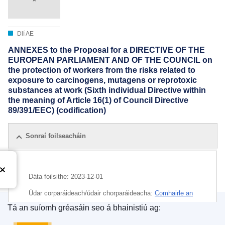
Dlí AE
ANNEXES to the Proposal for a DIRECTIVE OF THE
EUROPEAN PARLIAMENT AND OF THE COUNCIL on
the protection of workers from the risks related to
exposure to carcinogens, mutagens or reprotoxic
substances at work (Sixth individual Directive within
the meaning of Article 16(1) of Council Directive
89/391/EEC) (codification)
Sonraí foilseacháin
Dáta foilsithe:
2023-12-01
Údar corparáideach/údair chorparáideacha:
Comhairle an
Aontais Eorpaigh
Tá an suíomh gréasáin seo á bhainistiú ag:
Oifig Foilseachán an Aontais Eorpaigh
IMMC : ST 16292 2023 ADD 1