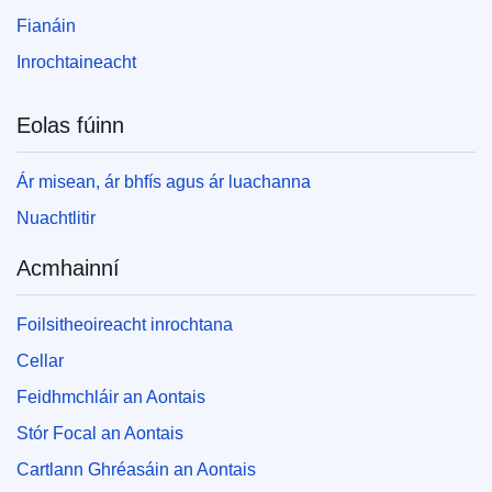
Fianáin
Inrochtaineacht
Eolas fúinn
Ár misean, ár bhfís agus ár luachanna
Nuachtlitir
Acmhainní
Foilsitheoireacht inrochtana
Cellar
Feidhmchláir an Aontais
Stór Focal an Aontais
Cartlann Ghréasáin an Aontais