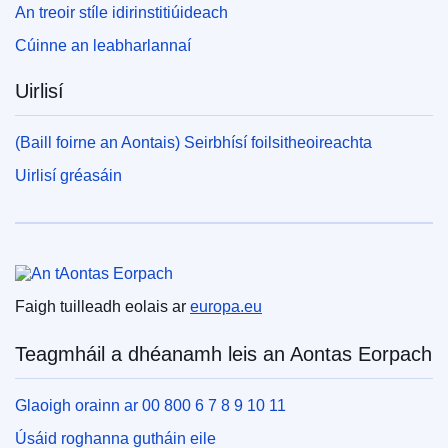
An treoir stíle idirinstitiúideach
Cúinne an leabharlannaí
Uirlisí
(Baill foirne an Aontais) Seirbhísí foilsitheoireachta
Uirlisí gréasáin
An tAontas Eorpach
Faigh tuilleadh eolais ar
europa.eu
Teagmháil a dhéanamh leis an Aontas Eorpach
Glaoigh orainn ar 00 800 6 7 8 9 10 11
Úsáid roghanna gutháin eile