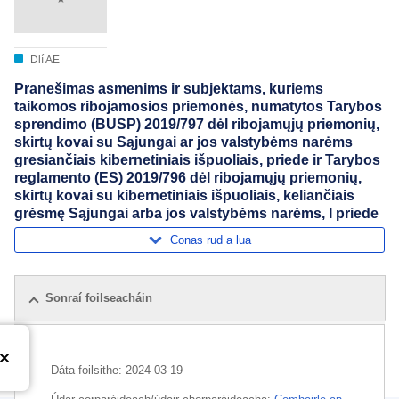
Dlí AE
Pranešimas asmenims ir subjektams, kuriems
taikomos ribojamosios priemonės, numatytos Tarybos
sprendimo (BUSP) 2019/797 dėl ribojamųjų priemonių,
skirtų kovai su Sąjungai ar jos valstybėms narėms
gresiančiais kibernetiniais išpuoliais, priede ir Tarybos
reglamento (ES) 2019/796 dėl ribojamųjų priemonių,
skirtų kovai su kibernetiniais išpuoliais, keliančiais
grėsmę Sąjungai arba jos valstybėms narėms, I priede
Conas rud a lua
Sonraí foilseacháin
Dáta foilsithe:
2024-03-19