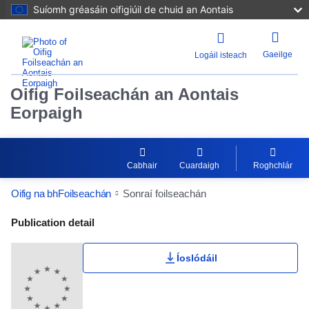
Suíomh gréasáin oifigiúil de chuid an Aontais
Gaeilge
Logáil isteach
Oifig Foilseachán an Aontais
Eorpaigh
Cabhair
Cuardaigh
Roghchlár
Oifig na bhFoilseachán
Sonraí foilseachán
Publication Detail Actions Portlet
Publication detail
Íoslódáil