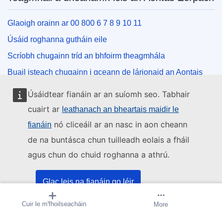
Glaoigh orainn ar 00 800 6 7 8 9 10 11
Úsáid roghanna gutháin eile
Scríobh chugainn tríd an bhfoirm theagmhála
Buail isteach chugainn i gceann de lárionaid an Aontais
Úsáidtear fianáin ar an suíomh seo. Tabhair
Na meáin shóisialta
cuairt ar
leathanach an bheartais maidir le
nó cliceáil ar an nasc in aon cheann
fianáin
Cuardaigh cuntais an Aontais Eorpaigh ar na meáin
shóisialta
de na buntásca chun tuilleadh eolais a fháil
agus chun do chuid roghanna a athrú.
Institiúidí agus comhlachtaí an Aontais
Eorpaigh
Glac leis na fianáin go léir
Cuardaigh na hinstitiúidí agus na comhlachtaí uile de
Cuir le m'fhoilseacháin
Cruthaigh foláireamh
More
Ná glac ach leis na fianáin riachtanacha
chuid an Aontais Eorpaigh