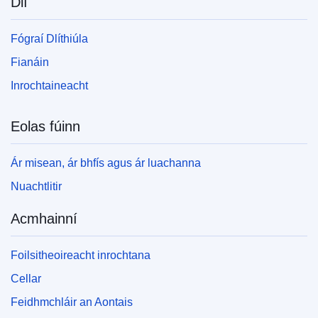
Dlí
Fógraí Dlíthiúla
Fianáin
Inrochtaineacht
Eolas fúinn
Ár misean, ár bhfís agus ár luachanna
Nuachtlitir
Acmhainní
Foilsitheoireacht inrochtana
Cellar
Feidhmchláir an Aontais