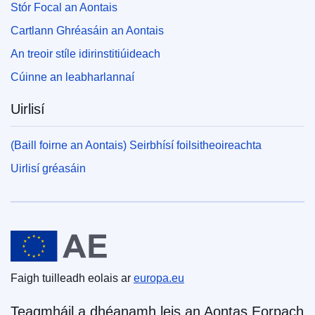
Stór Focal an Aontais
Cartlann Ghréasáin an Aontais
An treoir stíle idirinstitiúideach
Cúinne an leabharlannaí
Uirlisí
(Baill foirne an Aontais) Seirbhísí foilsitheoireachta
Uirlisí gréasáin
An tAontas Eorpach
Faigh tuilleadh eolais ar
europa.eu
Teagmháil a dhéanamh leis an Aontas Eorpach