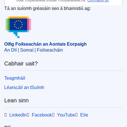
Údar corparáideach/údair chorparáideacha:
Comhairle an
Aontais Eorpaigh
Tá an suíomh gréasáin seo á bhainistiú ag:
Oifig Foilseachán an Aontais Eorpaigh
Ábhar:
beart sriantach AE
,
cogaíocht faisnéise
,
coireacht ríomhaire
,
cosaint sonraí
,
duine dlítheanach
,
duine nádúrtha
,
slándáil faisnéise
,
smachtbhannaí
eacnamaíocha
,
smachtbhannaí idirnáisiúnta
Oifig Foilseachán an Aontais Eorpaigh
CELEX : 52024XG02262
An Dlí | Sonraí | Foilseacháin
ELI :
C/2024/2262/oj
Cabhair uait?
OJ : C_202402262
IMMC : ST 7412 2024 INIT
Teagmháil
Léarscáil an tSuímh
pdfa2a
Lean sinn
Taispeáin gach foilseachán sa tsraith seo
LinkedIn
Facebook
YouTube
Eile