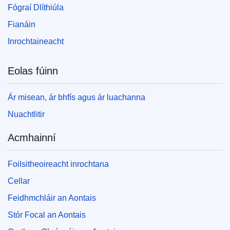
Fógraí Dlíthiúla
Fianáin
Inrochtaineacht
Eolas fúinn
Ár misean, ár bhfís agus ár luachanna
Nuachtlitir
Acmhainní
Foilsitheoireacht inrochtana
Cellar
Feidhmchláir an Aontais
Stór Focal an Aontais