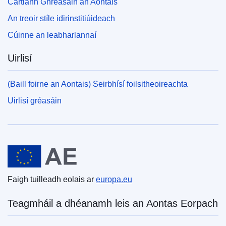
Cartlann Ghréasáin an Aontais
An treoir stíle idirinstitiúideach
Cúinne an leabharlannaí
Uirlisí
(Baill foirne an Aontais) Seirbhísí foilsitheoireachta
Uirlisí gréasáin
An tAontas Eorpach
Faigh tuilleadh eolais ar
europa.eu
Teagmháil a dhéanamh leis an Aontas Eorpach