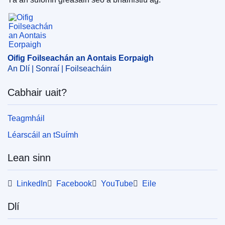
Oifig Foilseachán an Aontais Eorpaigh
EDITION : 92bae361-492a-11ef-acbc-01aa75ed71a1
Oifig Foilseachán an Aontais Eorpaigh
An Dlí | Sonraí | Foilseacháin
Cabhair uait?
Teagmháil
Léarscáil an tSuímh
Lean sinn
LinkedIn
Facebook
YouTube
Eile
Dlí