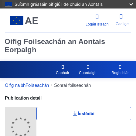
Suíomh gréasáin oifigiúil de chuid an Aontais
Gaeilge
Logáil isteach
Oifig Foilseachán an Aontais
Eorpaigh
Cabhair
Cuardaigh
Roghchlár
Oifig na bhFoilseachán
Sonraí foilseachán
Publication Detail Actions Portlet
Publication detail
Íoslódáil