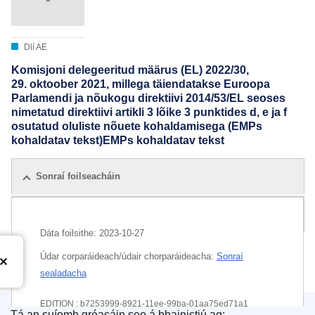
Dlí AE
Komisjoni delegeeritud määrus (EL) 2022/30,
29. oktoober 2021, millega täiendatakse Euroopa
Parlamendi ja nõukogu direktiivi 2014/53/EL seoses
nimetatud direktiivi artikli 3 lõike 3 punktides d, e ja f
osutatud oluliste nõuete kohaldamisega (EMPs
kohaldatav tekst)EMPs kohaldatav tekst
Sonraí foilseacháin
Gach eagráin
Dáta foilsithe:
2023-10-27
Údar corparáideach/údair chorparáideacha:
Sonraí
sealadacha
EDITION : b7253999-8921-11ee-99ba-01aa75ed71a1
Tá an suíomh gréasáin seo á bhainistiú ag: