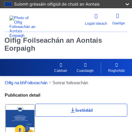
Suíomh gréasáin oifigiúil de chuid an Aontais
Gaeilge
Logáil isteach
Oifig Foilseachán an Aontais
Eorpaigh
Cabhair
Cuardaigh
Roghchlár
Oifig na bhFoilseachán
Sonraí foilseachán
Publication Detail Actions Portlet
Publication detail
Íoslódáil