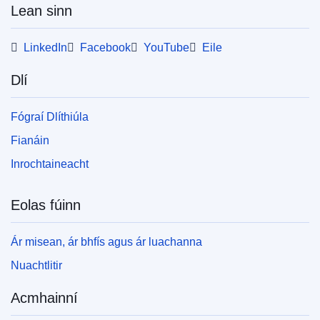
Lean sinn
PDF
LinkedIn
Facebook
YouTube
Eile
Released on EU publications website:
2020-09-22
Dlí
Fógraí Dlíthiúla
Fianáin
Inrochtaineacht
Eolas fúinn
Ár misean, ár bhfís agus ár luachanna
Nuachtlitir
Acmhainní