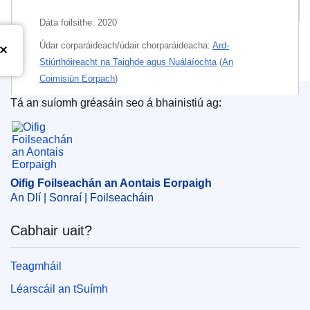
Foilseacháin ghaolmhara
Dáta foilsithe:
2020
Údar corparáideach/údair chorparáideacha:
Ard-
Stiúrthóireacht na Taighde agus Nuálaíochta
(
An
Coimisiún Eorpach
)
Tá an suíomh gréasáin seo á bhainistiú ag:
Údair phearsanta:
Pita Barros, Pedro
;
Oifig Foilseachán an Aontais Eorpaigh
Beets-Tan, Regina
;
Chomienne, Christine
;
Ghiorghiu, Serban
;
Godfrey, Fiona
;
Ladenstein, Ruth
;
Leja, Marcis
;
Mäkelä, Tomi
;
Metspalu, Andres
;
Piccart, Martine
;
Ricciardi, Walter
;
Rydzynski, Konrad
Oifig Foilseachán an Aontais Eorpaigh
;
Ryel, Anne Lise
;
Ryll, Bettina
;
An Dlí | Sonraí | Foilseacháin
Weiderpass, Elisabete
;
Téamaí:
Beartas sláinte
Cabhair uait?
Ábhar:
ailse
,
beartas sláinte
,
cáilíocht bheatha
,
Teagmháil
diagnóis leighis
,
galair a chosc
,
riosca sláinte
,
teiripic
,
Léarscáil an tSuímh
tuarascáil