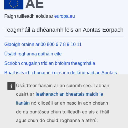
Faigh tuilleadh eolais ar
europa.eu
Teagmháil a dhéanamh leis an Aontas Eorpach
Glaoigh orainn ar 00 800 6 7 8 9 10 11
Úsáid roghanna gutháin eile
Scríobh chugainn tríd an bhfoirm theagmhála
Buail isteach chugainn i gceann de lárionaid an Aontais
Úsáidtear fianáin ar an suíomh seo. Tabhair
Na meáin shóisialta
cuairt ar
leathanach an bheartais maidir le
nó cliceáil ar an nasc in aon cheann
fianáin
Cuardaigh cuntais an Aontais Eorpaigh ar na meáin
shóisialta
de na buntásca chun tuilleadh eolais a fháil
agus chun do chuid roghanna a athrú.
Institiúidí agus comhlachtaí an Aontais