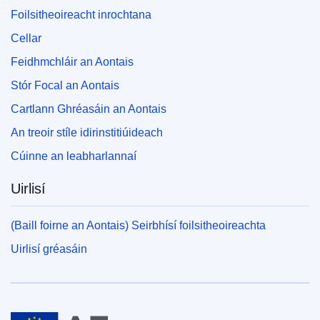
Foilsitheoireacht inrochtana
Cellar
Feidhmchláir an Aontais
Stór Focal an Aontais
Cartlann Ghréasáin an Aontais
An treoir stíle idirinstitiúideach
Cúinne an leabharlannaí
Uirlisí
(Baill foirne an Aontais) Seirbhísí foilsitheoireachta
Uirlisí gréasáin
An tAontas Eorpach