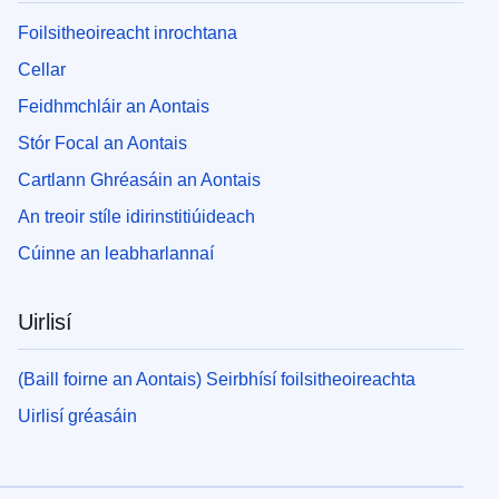
Foilsitheoireacht inrochtana
Cellar
Feidhmchláir an Aontais
Stór Focal an Aontais
Cartlann Ghréasáin an Aontais
An treoir stíle idirinstitiúideach
Cúinne an leabharlannaí
Uirlisí
(Baill foirne an Aontais) Seirbhísí foilsitheoireachta
Uirlisí gréasáin