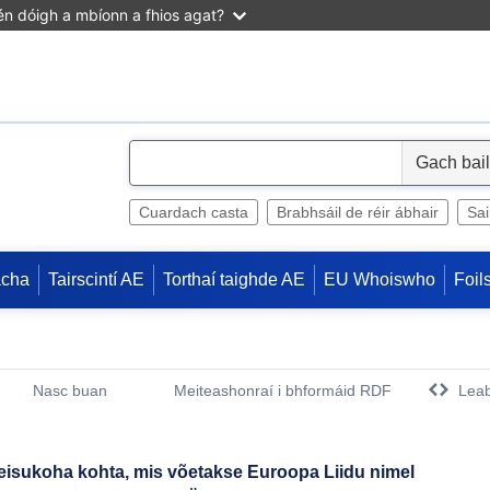
n dóigh a mbíonn a fhios agat?
S
e
l
Cuardach casta
Brabhsáil de réir ábhair
Sa
e
c
acha
Tairscintí AE
Torthaí taighde AE
EU Whoiswho
Foil
t
Nasc buan
Meiteashonraí i bhformáid RDF
Leab
(Opens New Window)
ukoha kohta, mis võetakse Euroopa Liidu nimel