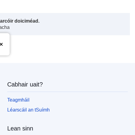
harcóir doiciméad.
gacha
Cabhair uait?
Teagmháil
Léarscáil an tSuímh
Lean sinn