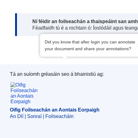
Note:
Ní féidir an foilseachán a thaispeáint san am
Féadfaidh tú é a rochtain ó: Íoslódáil agus tean
Did you know that after login you can annotate
your document and share your annotations?
Tá an suíomh gréasáin seo á bhainistiú ag:
Oifig Foilseachán an Aontais Eorpaigh
Oifig Foilseachán an Aontais Eorpaigh
An Dlí | Sonraí | Foilseacháin