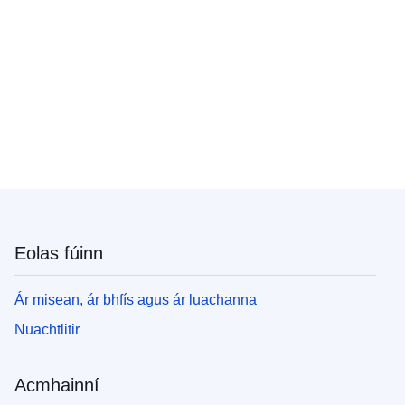
Eolas fúinn
Ár misean, ár bhfís agus ár luachanna
Nuachtlitir
Acmhainní