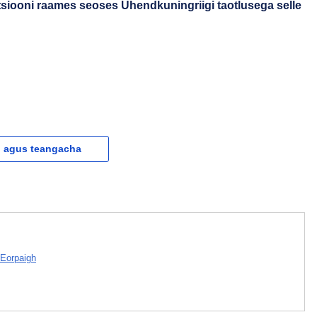
siooni raames seoses Ühendkuningriigi taotlusega selle
l agus teangacha
 Eorpaigh