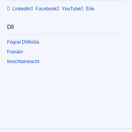
LinkedIn
Facebook
YouTube
Eile
Dlí
Fógraí Dlíthiúla
Fianáin
Inrochtaineacht