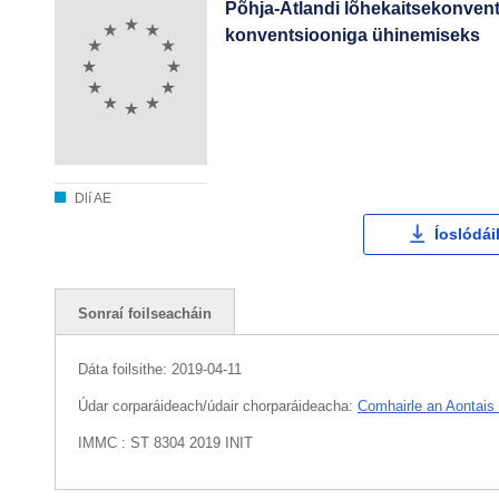
Põhja-Atlandi lõhekaitsekonvent
konventsiooniga ühinemiseks
Dlí AE
Íoslódái
Sonraí foilseacháin
Dáta foilsithe:
2019-04-11
Údar corparáideach/údair chorparáideacha:
Comhairle an Aontais
IMMC : ST 8304 2019 INIT