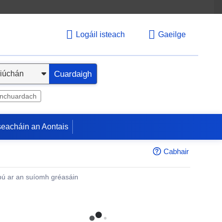
Logáil isteach
Gaeilge
Cuardaigh
inchuardach
seacháin an Aontais
Cabhair
ú ar an suíomh gréasáin