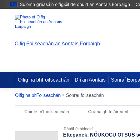
Suíomh gréasáin oifigiúil de chuid an Aontais Eorpaigh
Cé
Oifig Foilseachán an Aontais Eorpaigh
Oifig na bhFoilseachán
Dlí an Aontais
Sonraí Eorp
Oifig na bhFoilseachán
Sonraí foilseachán
Publication Detail Actions Portlet
Cuir le m'fhoilseacháin
Cruthaigh foláireamh
Rátáil úsáideoirí
Ettepanek: NÕUKOGU OTSUS seis