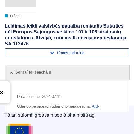
Dlí AE
Leidimas teikti valstybės pagalbą remiantis Sutarties
dėl Europos Sąjungos veikimo 107 ir 108 straipsnių
nuostatomis. Atvejai, kuriems Komisija neprieštarauja.
SA.112476
Conas rud a lua
Sonraí foilseacháin
Dáta foilsithe:
2024-07-11
Údar corparáideach/údair chorparáideacha:
Ard-
Stiúrthóireacht na hIomaíochta
(
An Coimisiún Eorpach
)
,
Tá an suíomh gréasáin seo á bhainistiú ag:
An Coimisiún Eorpach
Oifig Foilseachán an Aontais Eorpaigh
Ábhar:
An Ghearmáin
,
An tSacsain Íochtarach
,
beartas