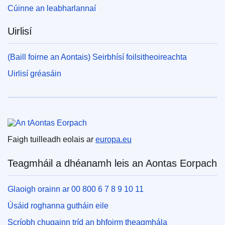
Cúinne an leabharlannaí
Uirlisí
(Baill foirne an Aontais) Seirbhísí foilsitheoireachta
Uirlisí gréasáin
An tAontas Eorpach
Faigh tuilleadh eolais ar
europa.eu
Teagmháil a dhéanamh leis an Aontas Eorpach
Glaoigh orainn ar 00 800 6 7 8 9 10 11
Úsáid roghanna gutháin eile
Scríobh chugainn tríd an bhfoirm theagmhála