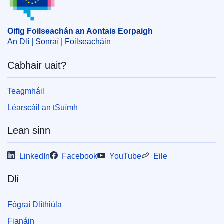
foraoiseachta
,
earnáil na feirmeoireachta
,
rialú ar
Státchabhair
,
státchabhair
,
tionscal na hiascaireachta
Oifig Foilseachán an Aontais Eorpaigh
CELEX : 52024AS112476
An Dlí | Sonraí | Foilseacháin
ELI :
C/2024/4423/oj
Cabhair uait?
OJ : C_202404423
IMMC : C(2024)2543/3547754
Teagmháil
Léarscáil an tSuímh
pdfa2a
Lean sinn
Taispeáin gach foilseachán sa tsraith seo
LinkedIn
Facebook
YouTube
Eile
Dlí
Fógraí Dlíthiúla
Fianáin