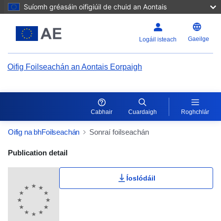
Suíomh gréasáin oifigiúil de chuid an Aontais
Gaeilge
Logáil isteach
Oifig Foilseachán an Aontais Eorpaigh
Cabhair
Cuardaigh
Roghchlár
Oifig na bhFoilseachán
Sonraí foilseachán
Publication Detail Actions Portlet
Publication detail
Íoslódáil