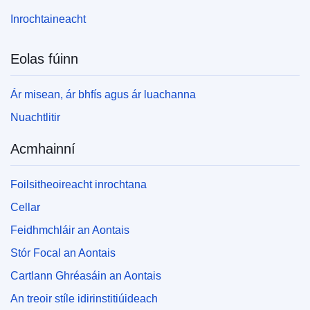
Inrochtaineacht
Eolas fúinn
Ár misean, ár bhfís agus ár luachanna
Nuachtlitir
Acmhainní
Foilsitheoireacht inrochtana
Cellar
Feidhmchláir an Aontais
Stór Focal an Aontais
Cartlann Ghréasáin an Aontais
An treoir stíle idirinstitiúideach