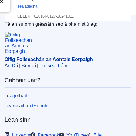
sealadacha
CELEX : 02016R0127-20241011
Tá an suíomh gréasáin seo á bhainistiú ag:
ELI :
reg_del/2016/127/2024-10-11
Oifig Foilseachán an Aontais Eorpaigh
EDITION : ecdd64be-e359-11ed-a05c-01aa75ed71a1
EDITION : fee0ecbe-c076-11ec-b6f4-01aa75ed71a1
Oifig Foilseachán an Aontais Eorpaigh
EDITION : a57fa710-e3c9-11eb-895a-01aa75ed71a1
An Dlí | Sonraí | Foilseacháin
EDITION : 97f1f848-95f8-11ef-a130-01aa75ed71a1
Cabhair uait?
EDITION : 2ceb6574-0c99-11f1-8870-01aa75ed71a1
Teagmháil
EDITION : 829f10eb-6fa7-11f1-ae88-01aa75ed71a1
Léarscáil an tSuímh
Lean sinn
LinkedIn
Facebook
YouTube
Eile