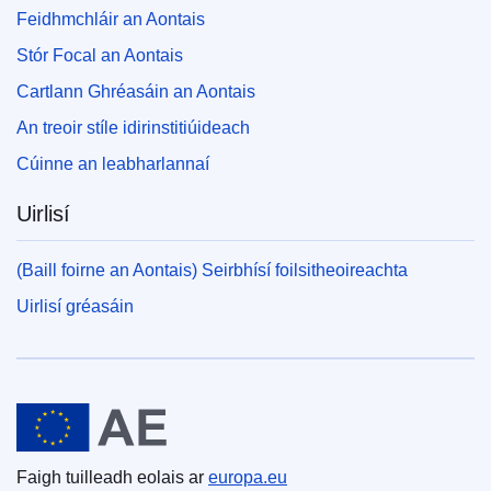
Feidhmchláir an Aontais
Stór Focal an Aontais
Cartlann Ghréasáin an Aontais
An treoir stíle idirinstitiúideach
Cúinne an leabharlannaí
Uirlisí
(Baill foirne an Aontais) Seirbhísí foilsitheoireachta
Uirlisí gréasáin
An tAontas Eorpach
Faigh tuilleadh eolais ar
europa.eu