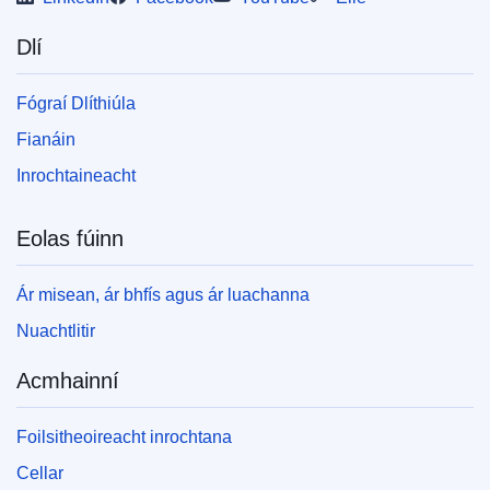
Dlí
Fógraí Dlíthiúla
Fianáin
Inrochtaineacht
Eolas fúinn
Ár misean, ár bhfís agus ár luachanna
Nuachtlitir
Acmhainní
Foilsitheoireacht inrochtana
Cellar