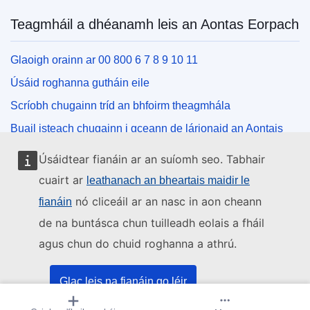
Teagmháil a dhéanamh leis an Aontas Eorpach
Glaoigh orainn ar 00 800 6 7 8 9 10 11
Úsáid roghanna gutháin eile
Scríobh chugainn tríd an bhfoirm theagmhála
Buail isteach chugainn i gceann de lárionaid an Aontais
Úsáidtear fianáin ar an suíomh seo. Tabhair
Na meáin shóisialta
cuairt ar
leathanach an bheartais maidir le
nó cliceáil ar an nasc in aon cheann
fianáin
Cuardaigh cuntais an Aontais Eorpaigh ar na meáin
shóisialta
de na buntásca chun tuilleadh eolais a fháil
agus chun do chuid roghanna a athrú.
Institiúidí agus comhlachtaí an Aontais
Eorpaigh
Glac leis na fianáin go léir
Cuardaigh na hinstitiúidí agus na comhlachtaí uile de