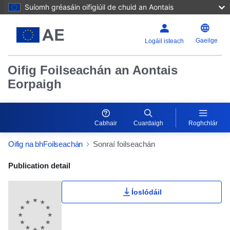
Suíomh gréasáin oifigiúil de chuid an Aontais
Gaeilge
Logáil isteach
Oifig Foilseachán an Aontais
Eorpaigh
Cabhair
Cuardaigh
Roghchlár
Oifig na bhFoilseachán
Sonraí foilseachán
Publication Detail Actions Portlet
Publication detail
Íoslódáil