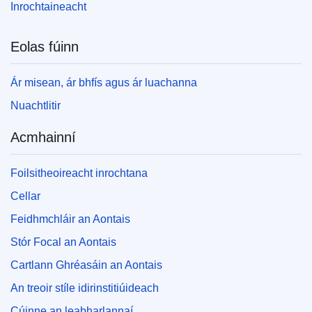
Inrochtaineacht
Eolas fúinn
Ár misean, ár bhfís agus ár luachanna
Nuachtlitir
Acmhainní
Foilsitheoireacht inrochtana
Cellar
Feidhmchláir an Aontais
Stór Focal an Aontais
Cartlann Ghréasáin an Aontais
An treoir stíle idirinstitiúideach
Cúinne an leabharlannaí