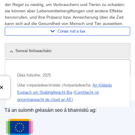
der Regel zu niedrig, um Verbrauchern und Tieren zu schaden;
sie können aber Lebensmittelvergiftungen und andere Effekte
hervorrufen, und ihre Präsenz bzw. Anreicherung über die Zeit
kann sich auf die Gesundheit von Mensch und Tier auswirken.
Conas rud a lua
Sonraí foilseacháin
Foilseacháin ghaolmhara
Dáta foilsithe:
2025
Údar corparáideach/údair chorparáideacha:
An tÚdarás
Eorpach um Shábháilteacht Bia
(
Comhlacht nó
gníomhaireacht de chuid an AE
)
Tá an suíomh gréasáin seo á bhainistiú ag:
Téamaí:
Teicneolaíocht bia agus sábháilteacht bia
Oifig Foilseachán an Aontais Eorpaigh
Ábhar:
cothú ainmhithe
,
cothú an duine
,
riosca sláinte
,
slabhra bia
,
truailleán
,
éilliú bia