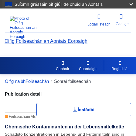
Suíomh gréasáin oifigiúil de chuid an Aontais
Gaeilge
Logáil isteach
Oifig Foilseachán an Aontais Eorpaigh
Cabhair
Cuardaigh
Roghchlár
Oifig na bhFoilseachán
Sonraí foilseachán
Publication Detail Actions Portlet
Publication detail
Íoslódáil
Foilseacháin AE
Chemische Kontaminanten in der Lebensmittelkette
Schadsto konzentrationen in Lebens- und Futtermitteln sind in