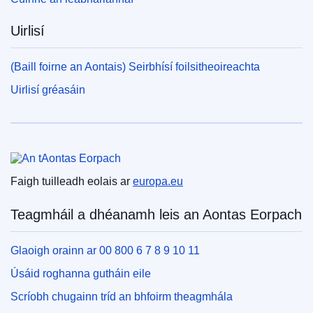
Uirlisí
(Baill foirne an Aontais) Seirbhísí foilsitheoireachta
Uirlisí gréasáin
An tAontas Eorpach
Faigh tuilleadh eolais ar
europa.eu
Teagmháil a dhéanamh leis an Aontas Eorpach
Glaoigh orainn ar 00 800 6 7 8 9 10 11
Úsáid roghanna gutháin eile
Scríobh chugainn tríd an bhfoirm theagmhála