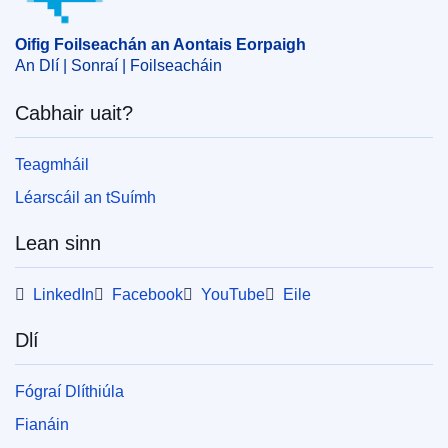
Oifig Foilseachán an Aontais Eorpaigh
PDF
An Dlí | Sonraí | Foilseacháin
Released on EU publications website:
2025-02-25
Cabhair uait?
Teagmháil
Léarscáil an tSuímh
Lean sinn
LinkedIn
Facebook
YouTube
Eile
Dlí
Fógraí Dlíthiúla
Fianáin