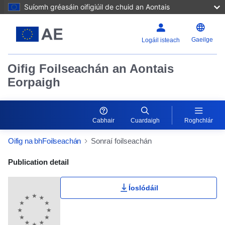
Suíomh gréasáin oifigiúil de chuid an Aontais
Gaeilge
Logáil isteach
Oifig Foilseachán an Aontais
Eorpaigh
Cabhair
Cuardaigh
Roghchlár
Oifig na bhFoilseachán
Sonraí foilseachán
Publication Detail Actions Portlet
Publication detail
Íoslódáil