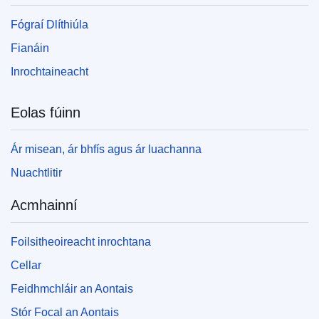
Fógraí Dlíthiúla
Fianáin
Inrochtaineacht
Eolas fúinn
Ár misean, ár bhfís agus ár luachanna
Nuachtlitir
Acmhainní
Foilsitheoireacht inrochtana
Cellar
Feidhmchláir an Aontais
Stór Focal an Aontais