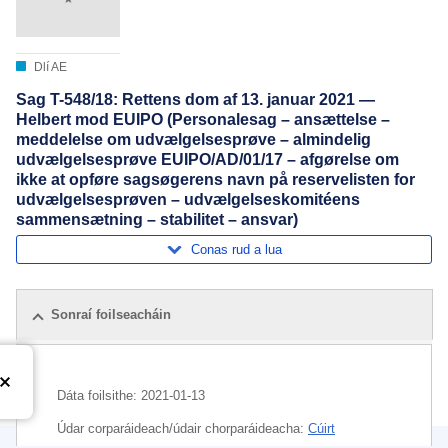
Dlí AE
Sag T-548/18: Rettens dom af 13. januar 2021 —
Helbert mod EUIPO (Personalesag – ansættelse –
meddelelse om udvælgelsesprøve – almindelig
udvælgelsesprøve EUIPO/AD/01/17 – afgørelse om
ikke at opføre sagsøgerens navn på reservelisten for
udvælgelsesprøven – udvælgelseskomitéens
sammensætning – stabilitet – ansvar)
Conas rud a lua
Sonraí foilseacháin
Dáta foilsithe:
2021-01-13
Údar corparáideach/údair chorparáideacha:
Cúirt