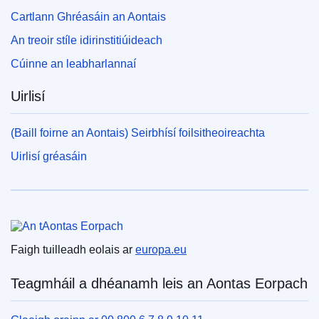
Cartlann Ghréasáin an Aontais
An treoir stíle idirinstitiúideach
Cúinne an leabharlannaí
Uirlisí
(Baill foirne an Aontais) Seirbhísí foilsitheoireachta
Uirlisí gréasáin
An tAontas Eorpach
Faigh tuilleadh eolais ar
europa.eu
Teagmháil a dhéanamh leis an Aontas Eorpach