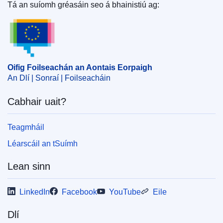
Ghinearálta
(
Cúirt Bhreithiúnais an Aontais Eorpaigh
)
Tá an suíomh gréasáin seo á bhainistiú ag:
Oifig Foilseachán an Aontais Eorpaigh
Ábhar:
comórtas (AE)
,
earcaíocht
,
maoin intleachtúil
,
riarthóir
,
slánú
CELEX : 62018TA0548
Oifig Foilseachán an Aontais Eorpaigh
OJ : JOC_2021_072_R_0027
An Dlí | Sonraí | Foilseacháin
IMMC : ARR-T-0548-2018
Cabhair uait?
Teagmháil
Léarscáil an tSuímh
Lean sinn
LinkedIn
Facebook
YouTube
Eile
Dlí