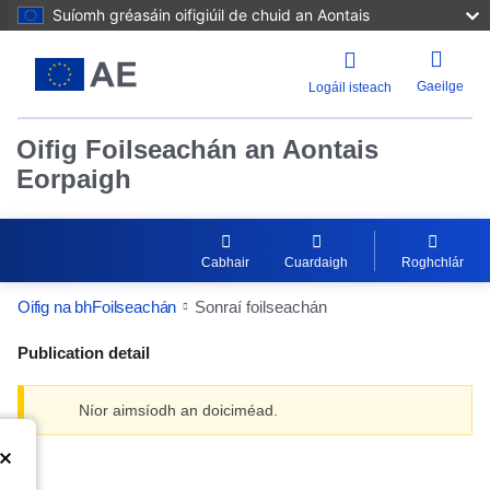
Suíomh gréasáin oifigiúil de chuid an Aontais
Gaeilge
Logáil isteach
Oifig Foilseachán an Aontais
Eorpaigh
Cabhair
Cuardaigh
Roghchlár
Oifig na bhFoilseachán
Sonraí foilseachán
Publication detail
Níor aimsíodh an doiciméad.