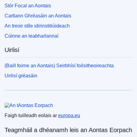
Stór Focal an Aontais
Cartlann Ghréasáin an Aontais
An treoir stíle idirinstitiúideach
Cúinne an leabharlannaí
Uirlisí
(Baill foirne an Aontais) Seirbhísí foilsitheoireachta
Uirlisí gréasáin
An tAontas Eorpach
Faigh tuilleadh eolais ar
europa.eu
Teagmháil a dhéanamh leis an Aontas Eorpach