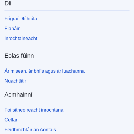
Dlí
Fógraí Dlíthiúla
Fianáin
Inrochtaineacht
Eolas fúinn
Ár misean, ár bhfís agus ár luachanna
Nuachtlitir
Acmhainní
Foilsitheoireacht inrochtana
Cellar
Feidhmchláir an Aontais