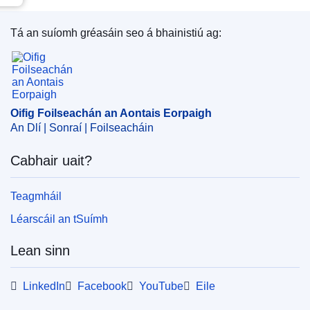
Tá an suíomh gréasáin seo á bhainistiú ag:
Oifig Foilseachán an Aontais Eorpaigh
Oifig Foilseachán an Aontais Eorpaigh
An Dlí | Sonraí | Foilseacháin
Cabhair uait?
Teagmháil
Léarscáil an tSuímh
Lean sinn
LinkedIn
Facebook
YouTube
Eile