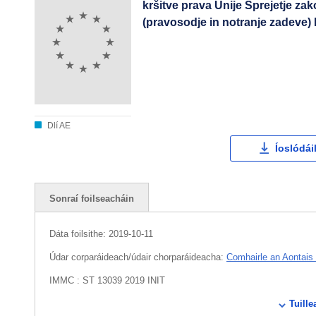
kršitve prava Unije Sprejetje 
(pravosodje in notranje zadeve)
Dlí AE
Íoslódái
Sonraí foilseacháin
Dáta foilsithe:
2019-10-11
Údar corparáideach/údair chorparáideacha:
Comhairle an Aontais
IMMC : ST 13039 2019 INIT
Tuille