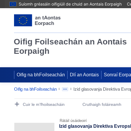
Suíomh gréasáin oifigiúil de chuid an Aontais Eorpaigh
Cé
Oifig Foilseachán an Aontais
Eorpaigh
Oifig na bhFoilseachán
Dlí an Aontais
Sonraí Eorp
Oifig na bhFoilseachán
Publication Detail Actions Portlet
Cuir le m'fhoilseacháin
Cruthaigh foláireamh
Rátáil úsáideoirí
Izid glasovanja Direktiva Evropsk