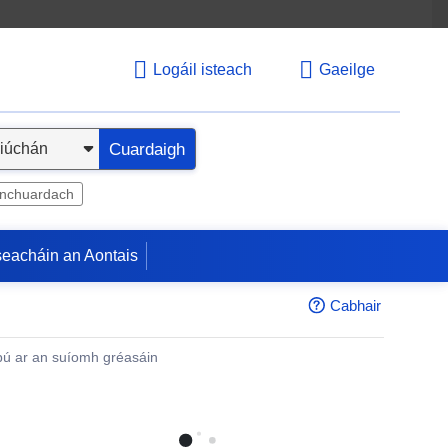
Logáil isteach
Gaeilge
Cuardaigh
inchuardach
seacháin an Aontais
Cabhair
ú ar an suíomh gréasáin