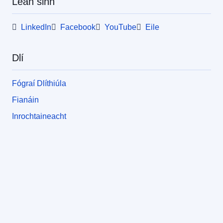
Lean sinn
LinkedIn
Facebook
YouTube
Eile
Dlí
Fógraí Dlíthiúla
Fianáin
Inrochtaineacht