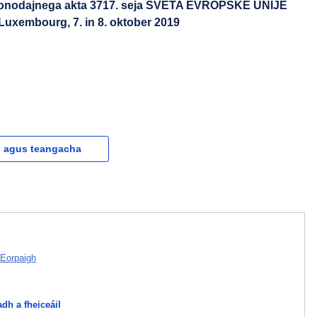
zakonodajnega akta 3717. seja SVETA EVROPSKE UNIJE
 Luxembourg, 7. in 8. oktober 2019
l agus teangacha
 Eorpaigh
adh a fheiceáil