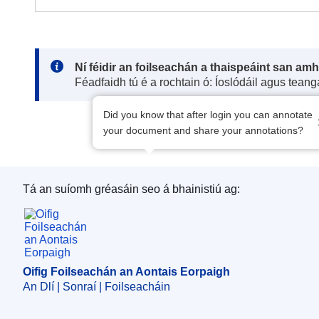
Note:
Ní féidir an foilseachán a thaispeáint san am
Féadfaidh tú é a rochtain ó: Íoslódáil agus tean
Did you know that after login you can annotate
your document and share your annotations?
Tá an suíomh gréasáin seo á bhainistiú ag:
Oifig Foilseachán an Aontais Eorpaigh
Oifig Foilseachán an Aontais Eorpaigh
An Dlí | Sonraí | Foilseacháin