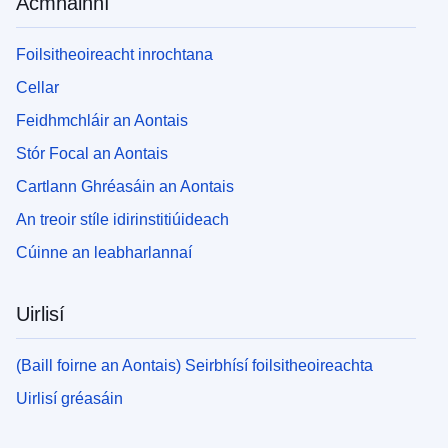
Acmhainní
Foilsitheoireacht inrochtana
Cellar
Feidhmchláir an Aontais
Stór Focal an Aontais
Cartlann Ghréasáin an Aontais
An treoir stíle idirinstitiúideach
Cúinne an leabharlannaí
Uirlisí
(Baill foirne an Aontais) Seirbhísí foilsitheoireachta
Uirlisí gréasáin