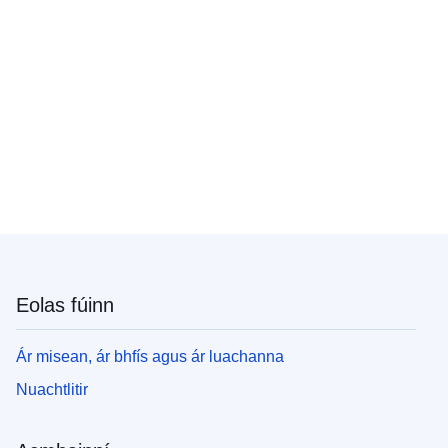
Eolas fúinn
Ár misean, ár bhfís agus ár luachanna
Nuachtlitir