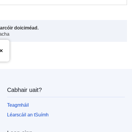
harcóir doiciméad.
gacha
Cabhair uait?
Teagmháil
Léarscáil an tSuímh