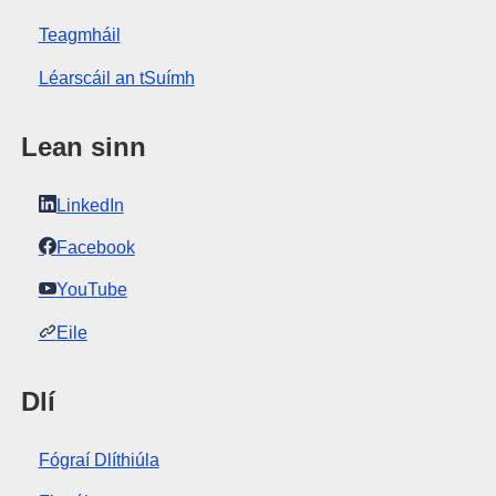
Teagmháil
Léarscáil an tSuímh
Lean sinn
LinkedIn
Facebook
YouTube
Eile
Dlí
Fógraí Dlíthiúla