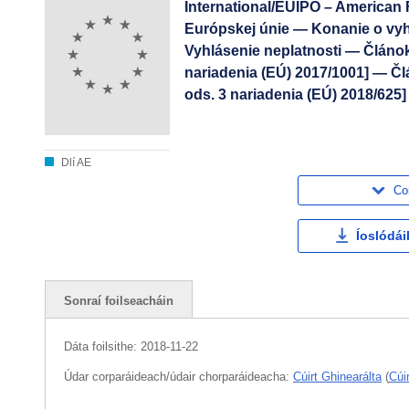
International/EUIPO – American
Európskej únie — Konanie o vy
Vyhlásenie neplatnosti — Článok 
nariadenia (EÚ) 2017/1001] — Člá
ods. 3 nariadenia (EÚ) 2018/625
Dlí AE
Co
Íoslódái
Sonraí foilseacháin
Dáta foilsithe:
2018-11-22
Údar corparáideach/údair chorparáideacha:
Cúirt Ghinearálta
(
Cúi