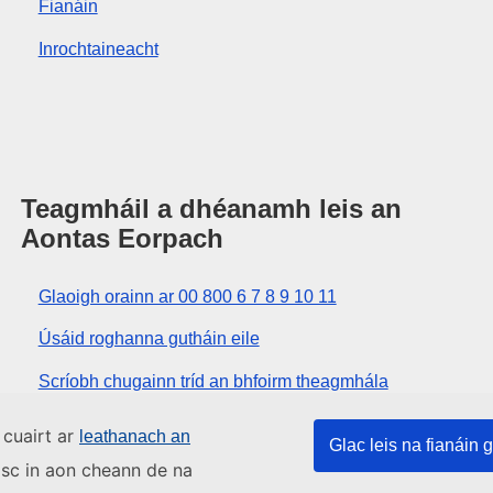
Fianáin
Inrochtaineacht
Teagmháil a dhéanamh leis an
Aontas Eorpach
Glaoigh orainn ar 00 800 6 7 8 9 10 11
Úsáid roghanna gutháin eile
Scríobh chugainn tríd an bhfoirm theagmhála
Buail isteach chugainn i gceann de lárionaid an
 cuairt ar
leathanach an
Glac leis na fianáin g
Aontais
asc in aon cheann de na