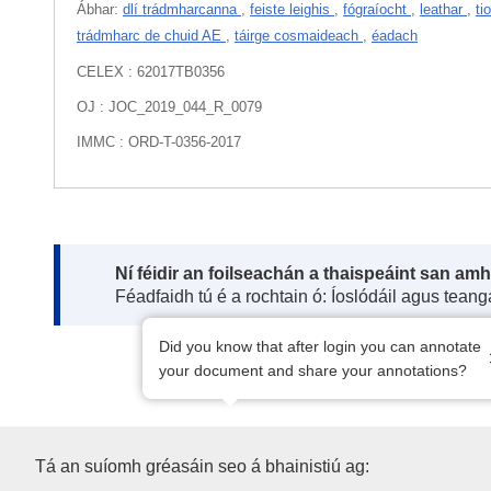
Ábhar:
dlí trádmharcanna
,
feiste leighis
,
fógraíocht
,
leathar
,
ti
trádmharc de chuid AE
,
táirge cosmaideach
,
éadach
CELEX : 62017TB0356
OJ : JOC_2019_044_R_0079
IMMC : ORD-T-0356-2017
Note:
Ní féidir an foilseachán a thaispeáint san am
Féadfaidh tú é a rochtain ó: Íoslódáil agus tean
Did you know that after login you can annotate
your document and share your annotations?
Oifig Foilseachán an Aontais 
Tá an suíomh gréasáin seo á bhainistiú ag: