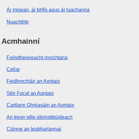
Ár misean, ár bhfís agus ár luachanna
Nuachtlitir
Acmhainní
Foilsitheoireacht inrochtana
Cellar
Feidhmchláir an Aontais
Stór Focal an Aontais
Cartlann Ghréasáin an Aontais
An treoir stíle idirinstitiúideach
Cúinne an leabharlannaí