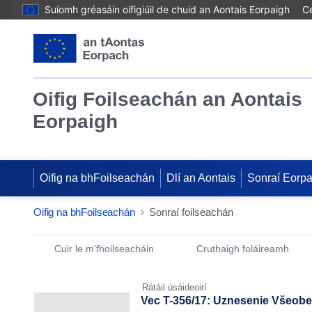
Suíomh gréasáin oifigiúil de chuid an Aontais Eorpaigh
Cé
Oifig Foilseachán an Aontais
Eorpaigh
Oifig na bhFoilseachán
Dlí an Aontais
Sonraí Eorp
Oifig na bhFoilseachán
Sonraí foilseachán
Publication Detail Actions Portlet
Cuir le m'fhoilseacháin
Cruthaigh foláireamh
Rátáil úsáideoirí
Vec T-356/17: Uznesenie Všeob