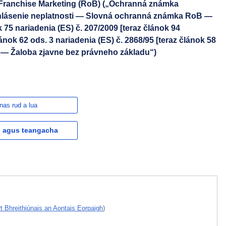
 Franchise Marketing (RoB) („Ochranná známka
hlásenie neplatnosti — Slovná ochranná známka RoB —
75 nariadenia (ES) č. 207/2009 [teraz článok 94
nok 62 ods. 3 nariadenia (ES) č. 2868/95 [teraz článok 58
] — Žaloba zjavne bez právneho základu“)
nas rud a lua
l agus teangacha
rt Bhreithiúnais an Aontais Eorpaigh
)