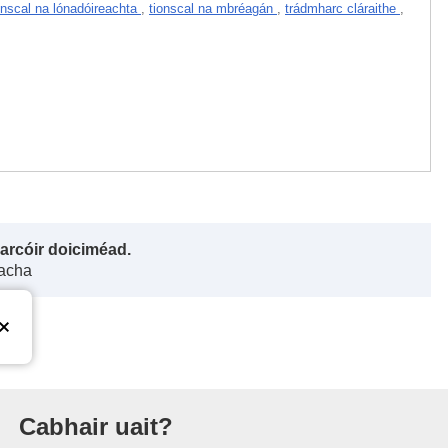
onscal na lónadóireachta
,
tionscal na mbréagán
,
trádmharc cláraithe
,
harcóir doiciméad.
gacha
Eorpaigh
Cabhair uait?