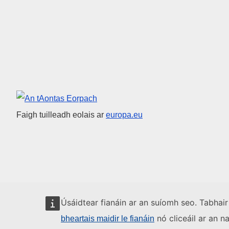
An tAontas Eorpach
Faigh tuilleadh eolais ar
europa.eu
Úsáidtear fianáin ar an suíomh seo. Tabhair
nó cliceáil ar an n
bheartais maidir le fianáin