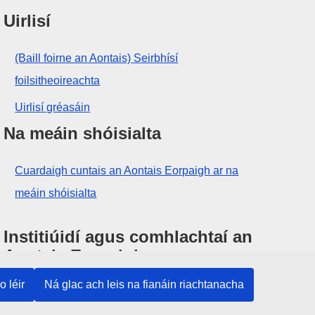
Uirlisí
(Baill foirne an Aontais) Seirbhísí
foilsitheoireachta
Uirlisí gréasáin
Na meáin shóisialta
Cuardaigh cuntais an Aontais Eorpaigh ar na
meáin shóisialta
Institiúidí agus comhlachtaí an
Aontais Eorpaigh
o léir
Ná glac ach leis na fianáin riachtanacha
Cuardaigh na hinstitiúidí agus na comhlachtaí