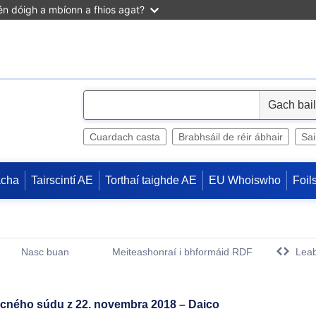
n dóigh a mbíonn a fhios agat?
S
e
l
Cuardach casta
Brabhsáil de réir ábhair
Sa
e
c
acha
Tairscintí AE
Torthaí taighde AE
EU Whoiswho
Foil
t
Nasc buan
Meiteashonraí i bhformáid RDF
Leab
(Opens New Window)
ecného súdu z 22. novembra 2018 – Daico