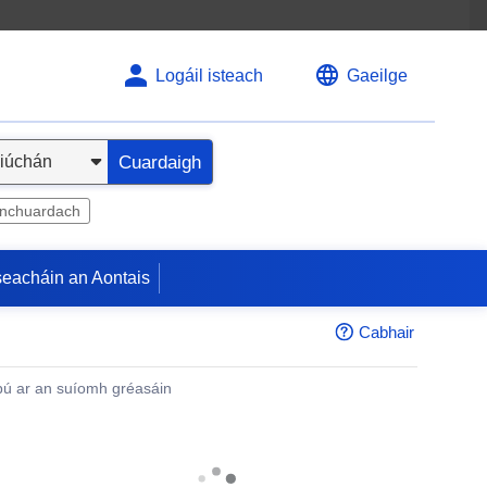
Logáil isteach
Gaeilge
Cuardaigh
inchuardach
seacháin an Aontais
Cabhair
ú ar an suíomh gréasáin