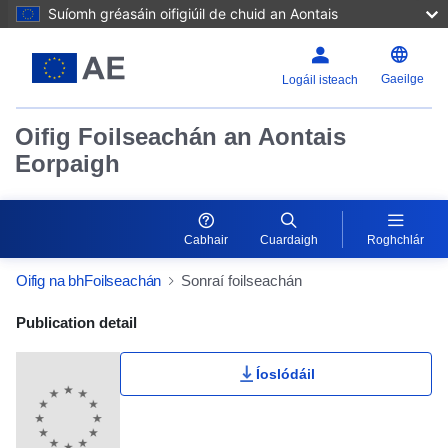
Suíomh gréasáin oifigiúil de chuid an Aontais
Gaeilge
Logáil isteach
Oifig Foilseachán an Aontais
Eorpaigh
Cabhair
Cuardaigh
Roghchlár
Oifig na bhFoilseachán
Sonraí foilseachán
Publication Detail Actions Portlet
Publication detail
Íoslódáil