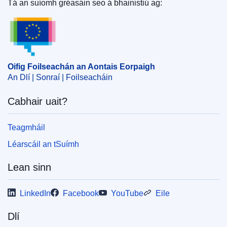
Aontais Eorpaigh
Tá an suíomh gréasáin seo á bhainistiú ag:
Oifig Foilseachán an Aontais Eorpaigh
IMMC : ST 10363 2017 REV 1
Oifig Foilseachán an Aontais Eorpaigh
An Dlí | Sonraí | Foilseacháin
Cabhair uait?
Teagmháil
Léarscáil an tSuímh
Lean sinn
LinkedIn
Facebook
YouTube
Eile
Dlí