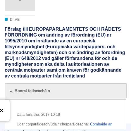
Dlí AE
Förslag till EUROPAPARLAMENTETS OCH RÅDETS
FÖRORDNING om ändring av förordning (EU) nr
1095/2010 om inrättande av en europeisk
tillsynsmyndighet (Europeiska värdepappers- och
marknadsmyndigheten) och om ändring av förordning
(EU) nr 648/2012 vad gäller förfarandena för och de
myndigheter som ska delta i auktorisationen av
centrala motparter samt om kraven för godkännande
av centrala motparter från tredjeland
Sonraí foilseacháin
Dáta foilsithe:
2017-10-18
Údar corparáideach/údair chorparáideacha:
Comhairle an