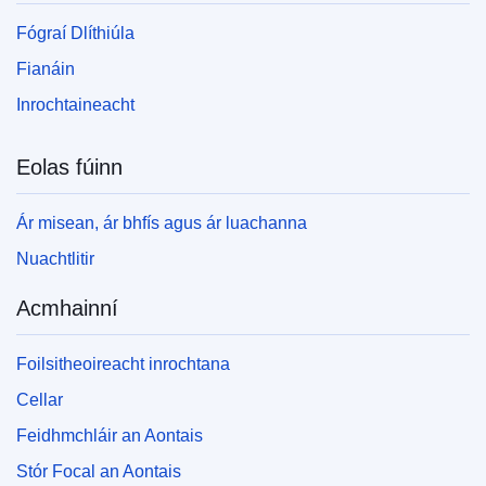
Fógraí Dlíthiúla
Fianáin
Inrochtaineacht
Eolas fúinn
Ár misean, ár bhfís agus ár luachanna
Nuachtlitir
Acmhainní
Foilsitheoireacht inrochtana
Cellar
Feidhmchláir an Aontais
Stór Focal an Aontais