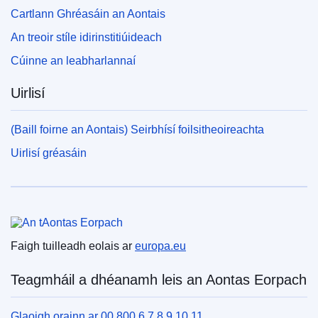
Cartlann Ghréasáin an Aontais
An treoir stíle idirinstitiúideach
Cúinne an leabharlannaí
Uirlisí
(Baill foirne an Aontais) Seirbhísí foilsitheoireachta
Uirlisí gréasáin
An tAontas Eorpach
Faigh tuilleadh eolais ar
europa.eu
Teagmháil a dhéanamh leis an Aontas Eorpach
Glaoigh orainn ar 00 800 6 7 8 9 10 11