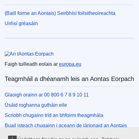
(Baill foirne an Aontais) Seirbhísí foilsitheoireachta
Uirlisí gréasáin
An tAontas Eorpach
Faigh tuilleadh eolais ar
europa.eu
Teagmháil a dhéanamh leis an Aontas Eorpach
Glaoigh orainn ar 00 800 6 7 8 9 10 11
Úsáid roghanna gutháin eile
Scríobh chugainn tríd an bhfoirm theagmhála
Buail isteach chugainn i gceann de lárionaid an Aontais