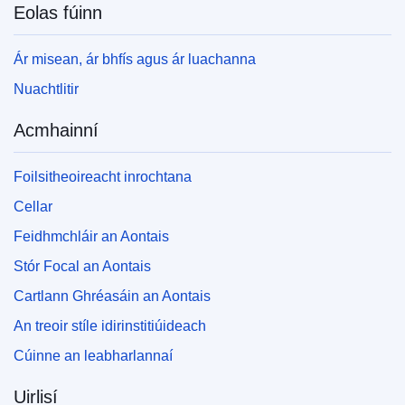
Eolas fúinn
Ár misean, ár bhfís agus ár luachanna
Nuachtlitir
Acmhainní
Foilsitheoireacht inrochtana
Cellar
Feidhmchláir an Aontais
Stór Focal an Aontais
Cartlann Ghréasáin an Aontais
An treoir stíle idirinstitiúideach
Cúinne an leabharlannaí
Uirlisí