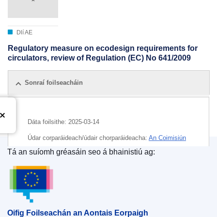
Dlí AE
Regulatory measure on ecodesign requirements for
circulators, review of Regulation (EC) No 641/2009
Sonraí foilseacháin
Dáta foilsithe:
2025-03-14
Údar corparáideach/údair chorparáideacha:
An Coimisiún
Eorpach
,
Ard-Stiúrthóireacht an Fhuinnimh
(
An Coimisiún
Tá an suíomh gréasáin seo á bhainistiú ag:
Eorpach
)
Oifig Foilseachán an Aontais Eorpaigh
Ábhar:
beartas fuinnimh
IMMC : Ares(2025)2065572
Oifig Foilseachán an Aontais Eorpaigh