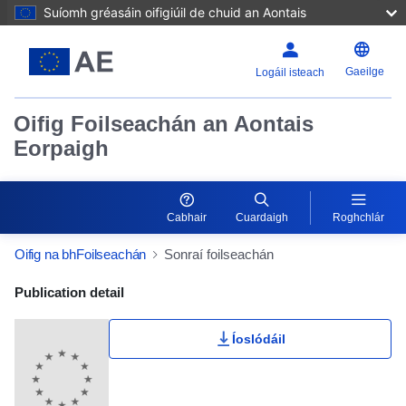
Suíomh gréasáin oifigiúil de chuid an Aontais
Gaeilge
Logáil isteach
Oifig Foilseachán an Aontais
Eorpaigh
Cabhair
Cuardaigh
Roghchlár
Oifig na bhFoilseachán
Sonraí foilseachán
Publication Detail Actions Portlet
Publication detail
Íoslódáil