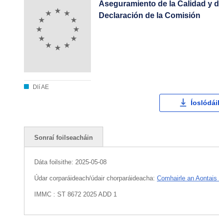
Aseguramiento de la Calidad y 
Declaración de la Comisión
Dlí AE
Íoslódái
Sonraí foilseacháin
Dáta foilsithe:
2025-05-08
Údar corparáideach/údair chorparáideacha:
Comhairle an Aontais
IMMC : ST 8672 2025 ADD 1