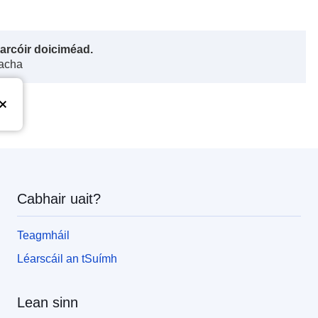
harcóir doiciméad.
gacha
Cabhair uait?
Teagmháil
Léarscáil an tSuímh
Lean sinn