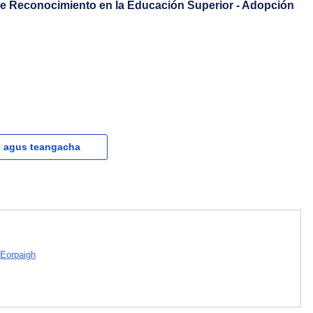
de Reconocimiento en la Educación Superior - Adopción
l agus teangacha
 Eorpaigh