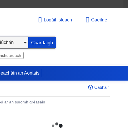
Logáil isteach
Gaeilge
Cuardaigh
inchuardach
seacháin an Aontais
Cabhair
ú ar an suíomh gréasáin