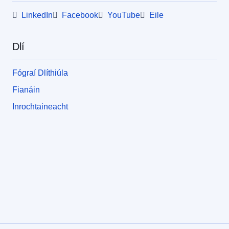
LinkedIn
Facebook
YouTube
Eile
Dlí
Fógraí Dlíthiúla
Fianáin
Inrochtaineacht