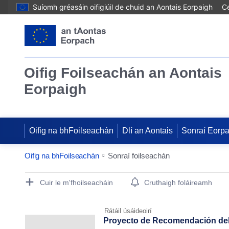
Suíomh gréasáin oifigiúil de chuid an Aontais Eorpaigh
Cé
Oifig Foilseachán an Aontais
Eorpaigh
Oifig na bhFoilseachán
Dlí an Aontais
Sonraí Eorp
Oifig na bhFoilseachán
Sonraí foilseachán
Publication Detail Actions Portlet
Cuir le m'fhoilseacháin
Cruthaigh foláireamh
Rátáil úsáideoirí
Proyecto de Recomendación del 