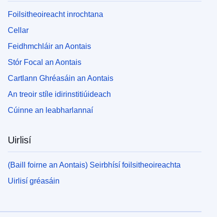
Foilsitheoireacht inrochtana
Cellar
Feidhmchláir an Aontais
Stór Focal an Aontais
Cartlann Ghréasáin an Aontais
An treoir stíle idirinstitiúideach
Cúinne an leabharlannaí
Uirlisí
(Baill foirne an Aontais) Seirbhísí foilsitheoireachta
Uirlisí gréasáin