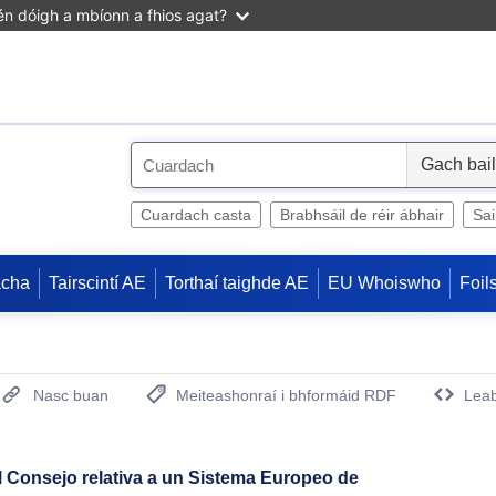
n dóigh a mbíonn a fhios agat?
S
e
l
Cuardach casta
Brabhsáil de réir ábhair
Sa
e
c
acha
Tairscintí AE
Torthaí taighde AE
EU Whoiswho
Foil
t
Nasc buan
Meiteashonraí i bhformáid RDF
Leab
(Opens New Window)
Consejo relativa a un Sistema Europeo de