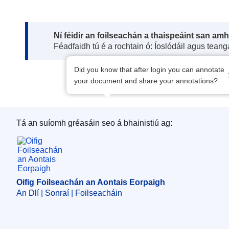
Note:
Ní féidir an foilseachán a thaispeáint san am
Féadfaidh tú é a rochtain ó: Íoslódáil agus tean
Did you know that after login you can annotate
your document and share your annotations?
Tá an suíomh gréasáin seo á bhainistiú ag:
Oifig Foilseachán an Aontais Eorpaigh
Oifig Foilseachán an Aontais Eorpaigh
An Dlí | Sonraí | Foilseacháin