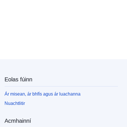
Eolas fúinn
Ár misean, ár bhfís agus ár luachanna
Nuachtlitir
Acmhainní