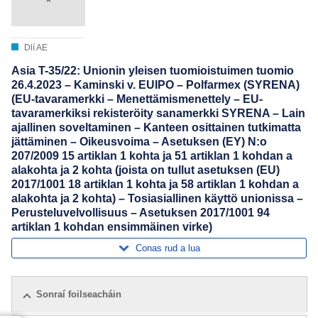
Dlí AE
Asia T-35/22: Unionin yleisen tuomioistuimen tuomio
26.4.2023 – Kaminski v. EUIPO – Polfarmex (SYRENA)
(EU-tavaramerkki – Menettämismenettely – EU-
tavaramerkiksi rekisteröity sanamerkki SYRENA – Lain
ajallinen soveltaminen – Kanteen osittainen tutkimatta
jättäminen – Oikeusvoima – Asetuksen (EY) N:o
207/2009 15 artiklan 1 kohta ja 51 artiklan 1 kohdan a
alakohta ja 2 kohta (joista on tullut asetuksen (EU)
2017/1001 18 artiklan 1 kohta ja 58 artiklan 1 kohdan a
alakohta ja 2 kohta) – Tosiasiallinen käyttö unionissa –
Perusteluvelvollisuus – Asetuksen 2017/1001 94
artiklan 1 kohdan ensimmäinen virke)
Conas rud a lua
Sonraí foilseacháin