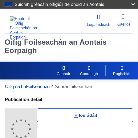
Suíomh gréasáin oifigiúil de chuid an Aontais
Gaeilge
Logáil isteach
Oifig Foilseachán an Aontais
Eorpaigh
Cabhair
Cuardaigh
Roghchlár
Oifig na bhFoilseachán
Sonraí foilseachán
Publication Detail Actions Portlet
Publication detail
Íoslódáil