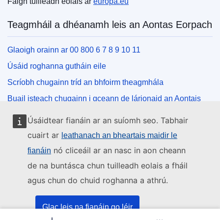
Faigh tuilleadh eolais ar
europa.eu
Teagmháil a dhéanamh leis an Aontas Eorpach
Glaoigh orainn ar 00 800 6 7 8 9 10 11
Úsáid roghanna gutháin eile
Scríobh chugainn tríd an bhfoirm theagmhála
Buail isteach chugainn i gceann de lárionaid an Aontais
Úsáidtear fianáin ar an suíomh seo. Tabhair
Na meáin shóisialta
cuairt ar
leathanach an bheartais maidir le
nó cliceáil ar an nasc in aon cheann
fianáin
Cuardaigh cuntais an Aontais Eorpaigh ar na meáin
shóisialta
de na buntásca chun tuilleadh eolais a fháil
agus chun do chuid roghanna a athrú.
Institiúidí agus comhlachtaí an Aontais
Eorpaigh
Glac leis na fianáin go léir