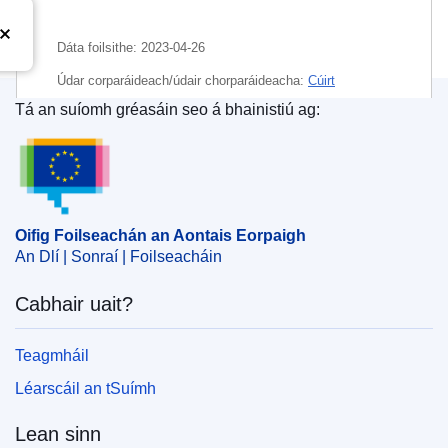
Dáta foilsithe:
2023-04-26
Údar corparáideach/údair chorparáideacha:
Cúirt
Ghinearálta
(
Cúirt Bhreithiúnais an Aontais Eorpaigh
)
Tá an suíomh gréasáin seo á bhainistiú ag:
Oifig Foilseachán an Aontais Eorpaigh
Ábhar:
dlí trádmharcanna
,
trádmharc cláraithe
,
trádmharc de chuid AE
,
árachas mótarfheithiclí
CELEX : 62022TA0035
Oifig Foilseachán an Aontais Eorpaigh
OJ : JOC_2023_216_R_0058
An Dlí | Sonraí | Foilseacháin
IMMC : ARR-T-0035-2022
Cabhair uait?
Teagmháil
Léarscáil an tSuímh
Lean sinn