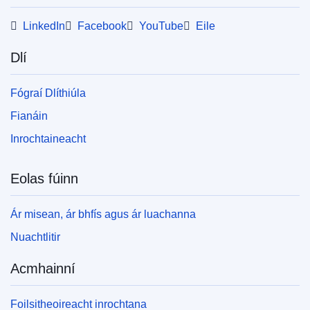
LinkedIn
Facebook
YouTube
Eile
Dlí
Fógraí Dlíthiúla
Fianáin
Inrochtaineacht
Eolas fúinn
Ár misean, ár bhfís agus ár luachanna
Nuachtlitir
Acmhainní
Foilsitheoireacht inrochtana