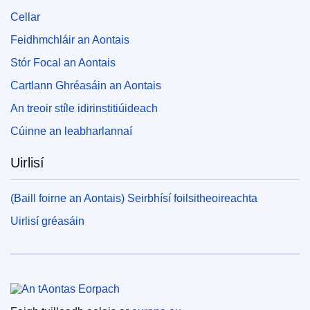
Cellar
Feidhmchláir an Aontais
Stór Focal an Aontais
Cartlann Ghréasáin an Aontais
An treoir stíle idirinstitiúideach
Cúinne an leabharlannaí
Uirlisí
(Baill foirne an Aontais) Seirbhísí foilsitheoireachta
Uirlisí gréasáin
An tAontas Eorpach