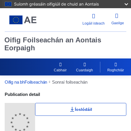
Suíomh gréasáin oifigiúil de chuid an Aontais
Gaeilge
Logáil isteach
Oifig Foilseachán an Aontais
Eorpaigh
Cabhair
Cuardaigh
Roghchlár
Oifig na bhFoilseachán
Sonraí foilseachán
Publication Detail Actions Portlet
Publication detail
Íoslódáil