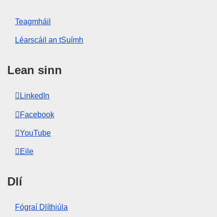
Teagmháil
Léarscáil an tSuímh
Lean sinn
LinkedIn
Facebook
YouTube
Eile
Dlí
Fógraí Dlíthiúla