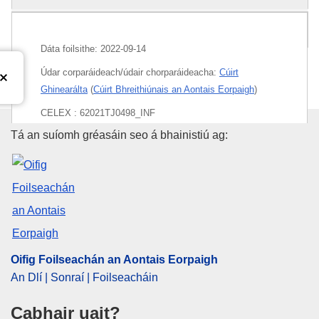
Pacáiste
Dáta foilsithe:
2022-09-14
Údar corparáideach/údair chorparáideacha:
Cúirt
Ghinearálta
(
Cúirt Bhreithiúnais an Aontais Eorpaigh
)
CELEX : 62021TJ0498_INF
Oifig Foilseachán an Aontais E
Tá an suíomh gréasáin seo á bhainistiú ag:
ECLI : ECLI:EU:T:2022:543
Oifig Foilseachán an Aontais Eorpaigh
An Dlí | Sonraí | Foilseacháin
Cabhair uait?