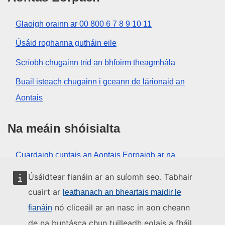
Glaoigh orainn ar 00 800 6 7 8 9 10 11
Úsáid roghanna gutháin eile
Scríobh chugainn tríd an bhfoirm theagmhála
Buail isteach chugainn i gceann de lárionaid an
Aontais
Na meáin shóisialta
Cuardaigh cuntais an Aontais Eorpaigh ar na
meáin shóisialta
Úsáidtear fianáin ar an suíomh seo. Tabhair
cuairt ar
leathanach an bheartais maidir le
Institiúidí agus comhlachtaí an
nó cliceáil ar an nasc in aon cheann
fianáin
Aontais Eorpaigh
de na buntásca chun tuilleadh eolais a fháil