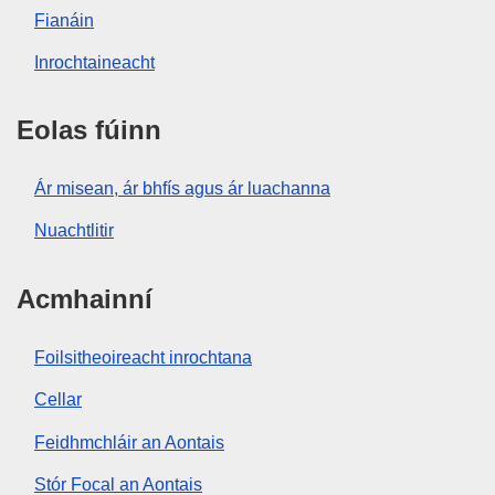
Fianáin
Inrochtaineacht
Eolas fúinn
Ár misean, ár bhfís agus ár luachanna
Nuachtlitir
Acmhainní
Foilsitheoireacht inrochtana
Cellar
Feidhmchláir an Aontais
Stór Focal an Aontais