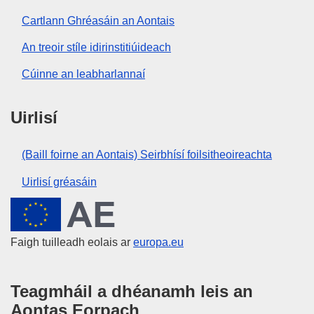
Cartlann Ghréasáin an Aontais
An treoir stíle idirinstitiúideach
Cúinne an leabharlannaí
Uirlisí
(Baill foirne an Aontais) Seirbhísí foilsitheoireachta
Uirlisí gréasáin
An tAontas Eorpach
Faigh tuilleadh eolais ar
europa.eu
Teagmháil a dhéanamh leis an
Aontas Eorpach