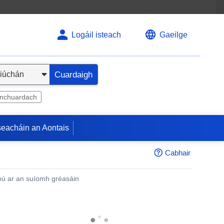
Logáil isteach
Gaeilge
Cuardaigh
inchuardach
seacháin an Aontais
Cabhair
ú ar an suíomh gréasáin