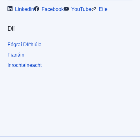
LinkedIn
Facebook
YouTube
Eile
Dlí
Fógraí Dlíthiúla
Fianáin
Inrochtaineacht