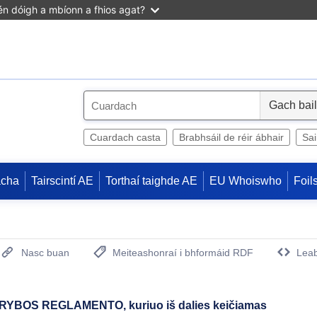
n dóigh a mbíonn a fhios agat?
S
e
l
Cuardach casta
Brabhsáil de réir ábhair
Sa
e
c
acha
Tairscintí AE
Torthaí taighde AE
EU Whoiswho
Foil
t
Nasc buan
Meiteashonraí i bhformáid RDF
Leab
(Opens New Window)
BOS REGLAMENTO, kuriuo iš dalies keičiamas