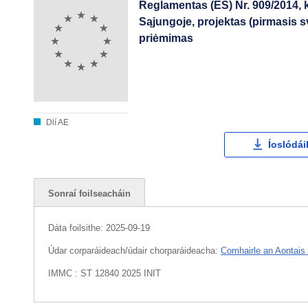
Reglamentas (ES) Nr. 909/2014, k
Sąjungoje, projektas (pirmasis 
priėmimas
Dlí AE
Íoslódái
Sonraí foilseacháin
Dáta foilsithe:
2025-09-19
Údar corparáideach/údair chorparáideacha:
Comhairle an Aontais
IMMC : ST 12840 2025 INIT