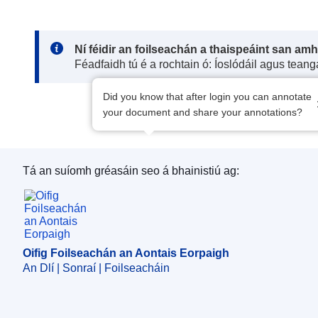
Note:
Ní féidir an foilseachán a thaispeáint san am
Féadfaidh tú é a rochtain ó: Íoslódáil agus tean
Did you know that after login you can annotate
your document and share your annotations?
Tá an suíomh gréasáin seo á bhainistiú ag:
Oifig Foilseachán an Aontais Eorpaigh
Oifig Foilseachán an Aontais Eorpaigh
An Dlí | Sonraí | Foilseacháin