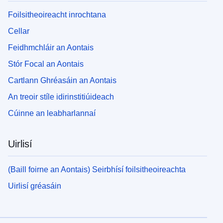
Foilsitheoireacht inrochtana
Cellar
Feidhmchláir an Aontais
Stór Focal an Aontais
Cartlann Ghréasáin an Aontais
An treoir stíle idirinstitiúideach
Cúinne an leabharlannaí
Uirlisí
(Baill foirne an Aontais) Seirbhísí foilsitheoireachta
Uirlisí gréasáin