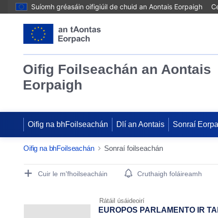
Suíomh gréasáin oifigiúil de chuid an Aontais Eorpaigh
Cé
Oifig Foilseachán an Aontais
Eorpaigh
Oifig na bhFoilseachán
Dlí an Aontais
Sonraí Eorp
Oifig na bhFoilseachán
Sonraí foilseachán
Publication Detail Actions Portlet
Cuir le m'fhoilseacháin
Cruthaigh foláireamh
Rátáil úsáideoirí
EUROPOS PARLAMENTO IR TARY