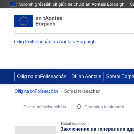
Suíomh gréasáin oifigiúil de chuid an Aontais Eorpaigh
Cé
Oifig Foilseachán an Aontais Eorpaigh
Oifig na bhFoilseachán
Dlí an Aontais
Sonraí Eorp
Oifig na bhFoilseachán
Sonraí foilseachán
Publication Detail Actions Portlet
Cuir le m'fhoilseacháin
Cruthaigh foláireamh
Rátáil úsáideoirí
Заключение на генералния адво