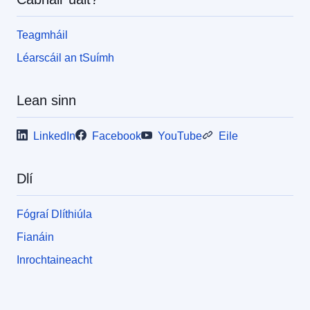
Teagmháil
Léarscáil an tSuímh
Lean sinn
LinkedIn
Facebook
YouTube
Eile
Dlí
Fógraí Dlíthiúla
Fianáin
Inrochtaineacht