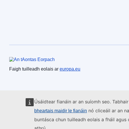
An tAontas Eorpach
Faigh tuilleadh eolais ar
europa.eu
Úsáidtear fianáin ar an suíomh seo. Tabhair
nó cliceáil ar an n
bheartais maidir le fianáin
buntásca chun tuilleadh eolais a fháil agu
athrú.