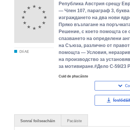
Република Австрия срещу Ев
— Член 107, параграф 3, букв
изграждането на два нови ядр
Пряко възлагане на поръчката
Решение, с което помощта се
спазването на определени ан
на Съюза, различно от право
Dlí AE
помощта — Условия, неразри
на производство за установя
за мотивиране.#Дело C-59/23 P
Cuid de phacáiste
Co
Íoslódái
Sonraí foilseacháin
Pacáiste