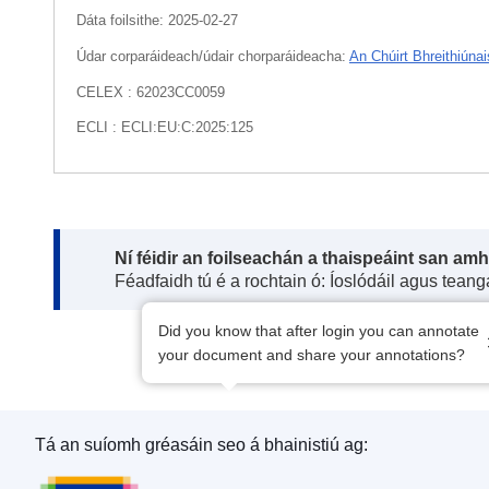
Dáta foilsithe:
2025-02-27
Údar corparáideach/údair chorparáideacha:
An Chúirt Bhreithiúnai
CELEX : 62023CC0059
ECLI : ECLI:EU:C:2025:125
Note:
Ní féidir an foilseachán a thaispeáint san am
Féadfaidh tú é a rochtain ó: Íoslódáil agus tean
Did you know that after login you can annotate
your document and share your annotations?
Tá an suíomh gréasáin seo á bhainistiú ag:
Oifig Foilseachán an Aontais Eorpaigh