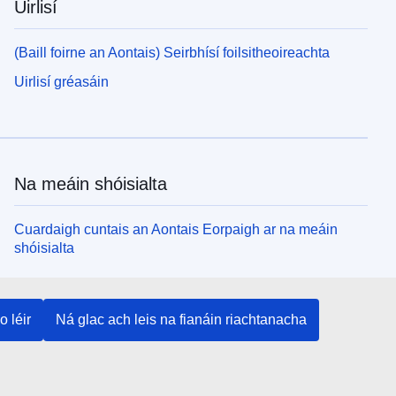
Uirlisí
(Baill foirne an Aontais) Seirbhísí foilsitheoireachta
Uirlisí gréasáin
Na meáin shóisialta
Cuardaigh cuntais an Aontais Eorpaigh ar na meáin
shóisialta
Institiúidí agus comhlachtaí an Aontais
o léir
Ná glac ach leis na fianáin riachtanacha
Eorpaigh
Cuardaigh na hinstitiúidí agus na comhlachtaí uile de
chuid an Aontais Eorpaigh