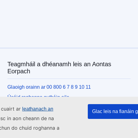
Teagmháil a dhéanamh leis an Aontas
Eorpach
Glaoigh orainn ar 00 800 6 7 8 9 10 11
Úsáid roghanna gutháin eile
Scríobh chugainn tríd an bhfoirm theagmhála
 cuairt ar
leathanach an
Glac leis na fianáin g
Buail isteach chugainn i gceann de lárionaid an Aontais
asc in aon cheann de na
s chun do chuid roghanna a