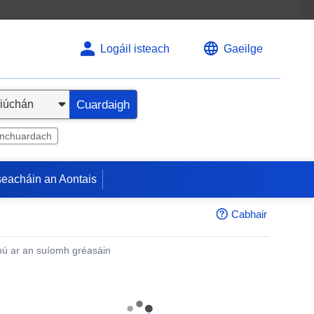
Logáil isteach
Gaeilge
Cuardaigh
inchuardach
seacháin an Aontais
Cabhair
ú ar an suíomh gréasáin