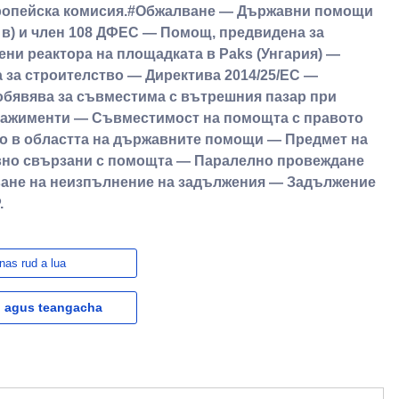
ропейска комисия.#Обжалване — Държавни помощи
а в) и член 108 ДФЕС — Помощ, предвидена за
ени реактора на площадката в Paks (Унгария) —
 за строителство — Директива 2014/25/ЕС —
 обявява за съвместима с вътрешния пазар при
гажименти — Съвместимост на помощта с правото
то в областта на държавните помощи — Предмет на
вно свързани с помощта — Паралелно провеждане
ване на неизпълнение на задължения — Задължение
.
nas rud a lua
l agus teangacha