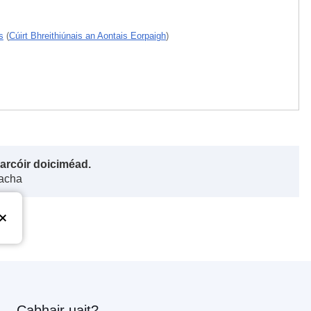
s
(
Cúirt Bhreithiúnais an Aontais Eorpaigh
)
harcóir doiciméad.
gacha
Cabhair uait?