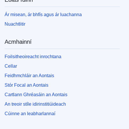
Ár misean, ár bhfís agus ár luachanna
Nuachtlitir
Acmhainní
Foilsitheoireacht inrochtana
Cellar
Feidhmchláir an Aontais
Stór Focal an Aontais
Cartlann Ghréasáin an Aontais
An treoir stíle idirinstitiúideach
Cúinne an leabharlannaí