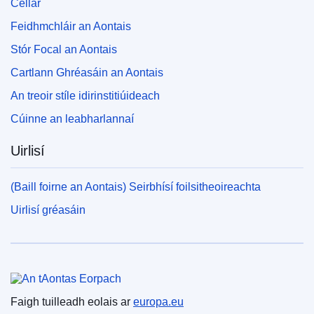
Cellar
Feidhmchláir an Aontais
Stór Focal an Aontais
Cartlann Ghréasáin an Aontais
An treoir stíle idirinstitiúideach
Cúinne an leabharlannaí
Uirlisí
(Baill foirne an Aontais) Seirbhísí foilsitheoireachta
Uirlisí gréasáin
An tAontas Eorpach
Faigh tuilleadh eolais ar
europa.eu