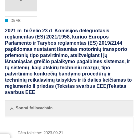
Dlí AE
2021 m. birželio 23 d. Komisijos deleguotasis
reglamentas (ES) 2021/1958, kuriuo Europos
Parlamento ir Tarybos reglamentas (ES) 2019/2144
papildomas nustatant išsamias motorinių transporto
priemonių tipo patvirtinimo, atsižvelgiant į jų
išmaniąsias greičio palaikymo pagalbines sistemas, ir
tų sistemų, kaip atskirų techninių mazgų, tipo
patvirtinimo konkrečių bandymo procedūrų ir
techninių reikalavimų taisykles ir iš dalies keičiamas to
reglamento II priedas (Tekstas svarbus EEE)Tekstas
svarbus EEE
Sonraí foilseacháin
Gach eagráin
Dáta foilsithe:
2023-09-21