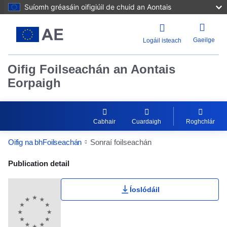
Suíomh gréasáin oifigiúil de chuid an Aontais
Gaeilge
Logáil isteach
Oifig Foilseachán an Aontais
Eorpaigh
Cabhair
Cuardaigh
Roghchlár
Oifig na bhFoilseachán
Sonraí foilseachán
Publication Detail Actions Portlet
Publication detail
Íoslódáil