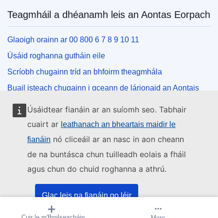
Teagmháil a dhéanamh leis an Aontas Eorpach
Glaoigh orainn ar 00 800 6 7 8 9 10 11
Úsáid roghanna gutháin eile
Scríobh chugainn tríd an bhfoirm theagmhála
Buail isteach chugainn i gceann de lárionaid an Aontais
Úsáidtear fianáin ar an suíomh seo. Tabhair
Na meáin shóisialta
cuairt ar
leathanach an bheartais maidir le
nó cliceáil ar an nasc in aon cheann
fianáin
Cuardaigh cuntais an Aontais Eorpaigh ar na meáin
shóisialta
de na buntásca chun tuilleadh eolais a fháil
agus chun do chuid roghanna a athrú.
Institiúidí agus comhlachtaí an Aontais
Eorpaigh
Glac leis na fianáin go léir
Cuardaigh na hinstitiúidí agus na comhlachtaí uile de
Cuir le m'fhoilseacháin
Cruthaigh foláireamh
More