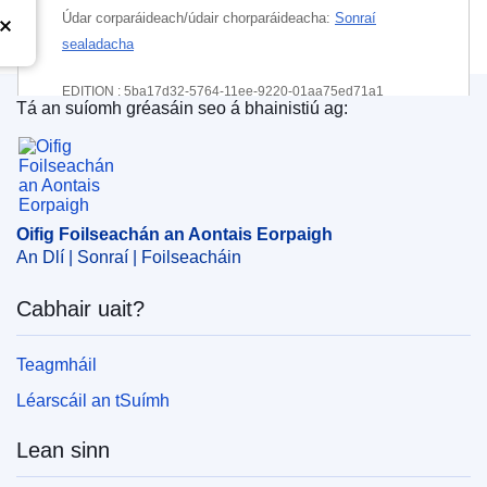
Údar corparáideach/údair chorparáideacha:
Sonraí
sealadacha
EDITION : 5ba17d32-5764-11ee-9220-01aa75ed71a1
Tá an suíomh gréasáin seo á bhainistiú ag:
Oifig Foilseachán an Aontais Eorpaigh
EDITION : b4765c8b-36ed-11f0-8a44-01aa75ed71a1
EDITION : c25bade7-e5d8-11f0-8d3c-01aa75ed71a1
Oifig Foilseachán an Aontais Eorpaigh
An Dlí | Sonraí | Foilseacháin
Cabhair uait?
Teagmháil
Léarscáil an tSuímh
Lean sinn