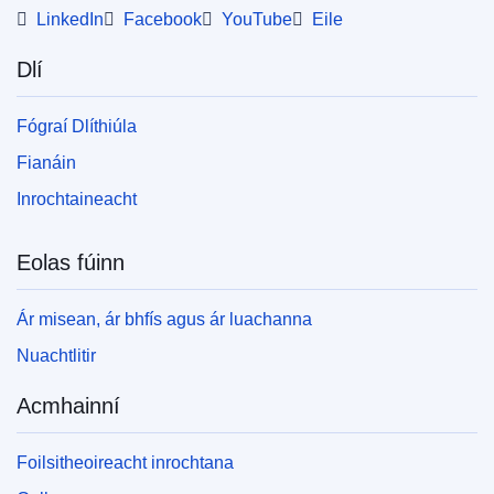
LinkedIn
Facebook
YouTube
Eile
Dlí
Fógraí Dlíthiúla
Fianáin
Inrochtaineacht
Eolas fúinn
Ár misean, ár bhfís agus ár luachanna
Nuachtlitir
Acmhainní
Foilsitheoireacht inrochtana