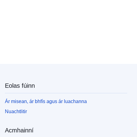
Eolas fúinn
Ár misean, ár bhfís agus ár luachanna
Nuachtlitir
Acmhainní