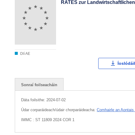
RATES zur Landwirtschaftlichen 
Dlí AE
Íoslódái
Sonraí foilseacháin
Dáta foilsithe:
2024-07-02
Údar corparáideach/údair chorparáideacha:
Comhairle an Aontais
IMMC : ST 11809 2024 COR 1