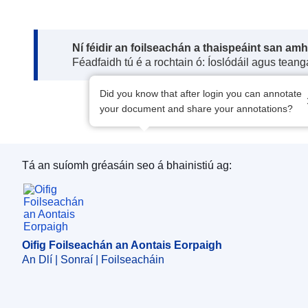
Note:
Ní féidir an foilseachán a thaispeáint san am
Féadfaidh tú é a rochtain ó: Íoslódáil agus tean
Did you know that after login you can annotate
your document and share your annotations?
Tá an suíomh gréasáin seo á bhainistiú ag:
Oifig Foilseachán an Aontais Eorpaigh
Oifig Foilseachán an Aontais Eorpaigh
An Dlí | Sonraí | Foilseacháin