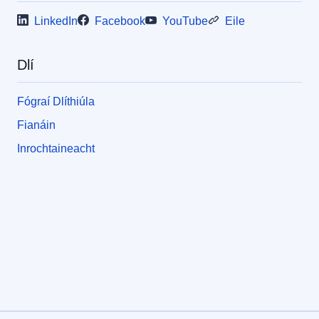
LinkedIn
Facebook
YouTube
Eile
Dlí
Fógraí Dlíthiúla
Fianáin
Inrochtaineacht