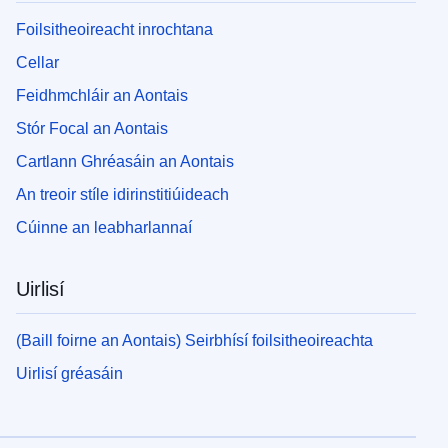
Foilsitheoireacht inrochtana
Cellar
Feidhmchláir an Aontais
Stór Focal an Aontais
Cartlann Ghréasáin an Aontais
An treoir stíle idirinstitiúideach
Cúinne an leabharlannaí
Uirlisí
(Baill foirne an Aontais) Seirbhísí foilsitheoireachta
Uirlisí gréasáin