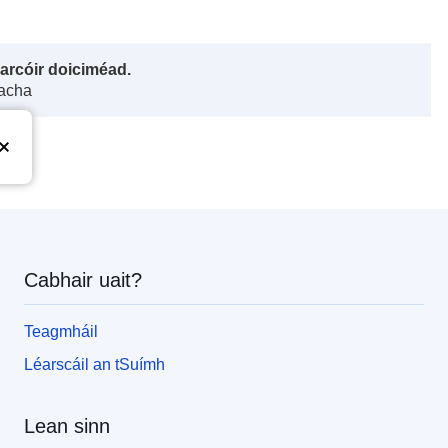
harcóir doiciméad.
gacha
Cabhair uait?
Teagmháil
Léarscáil an tSuímh
Lean sinn