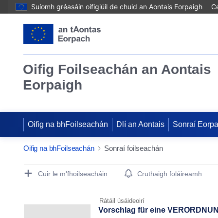
Suíomh gréasáin oifigiúil de chuid an Aontais Eorpaigh
Cé
Oifig Foilseachán an Aontais
Eorpaigh
Oifig na bhFoilseachán
Dlí an Aontais
Sonraí Eorp
Oifig na bhFoilseachán
Sonraí foilseachán
Publication Detail Actions Portlet
Cuir le m'fhoilseacháin
Cruthaigh foláireamh
Rátáil úsáideoirí
Vorschlag für eine VERORD