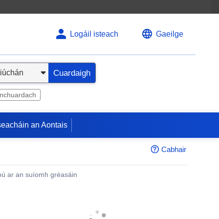
Logáil isteach
Gaeilge
Cuardaigh
inchuardach
seacháin an Aontais
Cabhair
ú ar an suíomh gréasáin