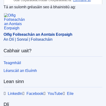
Údar corparáideach/údair chorparáideacha:
Comhairle an
Aontais Eorpaigh
Tá an suíomh gréasáin seo á bhainistiú ag:
Oifig Foilseachán an Aontais Eorpaigh
Ábhar:
An Limistéar Eorpach Eacnamaíoch
,
clár an
Aontais Eorpaigh
,
comhaontú a athbhreithniú
,
Comhchoiste LEE
,
earra bia
,
iomaíochas
,
margadh
aonair
,
prótacal a ghabhann le comhaontú
,
staidreamh
Oifig Foilseachán an Aontais Eorpaigh
an Aontais Eorpaigh
,
ábhair beathúcháin ainmhithe
An Dlí | Sonraí | Foilseacháin
CELEX : 32021D1733
Cabhair uait?
ELI :
dec/2021/1733/oj
OJ : JOL_2021_348_R_0003
Teagmháil
IMMC : ST 11224 2021 INIT
Léarscáil an tSuímh
Lean sinn
LinkedIn
Facebook
YouTube
Eile
Dlí