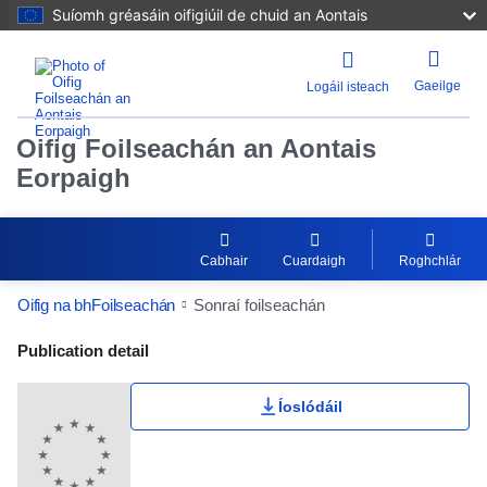
Suíomh gréasáin oifigiúil de chuid an Aontais
Gaeilge
Logáil isteach
Oifig Foilseachán an Aontais
Eorpaigh
Cabhair
Cuardaigh
Roghchlár
Oifig na bhFoilseachán
Sonraí foilseachán
Publication Detail Actions Portlet
Publication detail
Íoslódáil