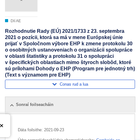
Dlí AE
Rozhodnutie Rady (EÚ) 2021/1733 z 23. septembra
2021 o pozícii, ktorá sa má v mene Európskej únie
prijať v Spoločnom výbore EHP k zmene protokolu 30
o osobitných ustanoveniach o organizácii spolupráce
v oblasti štatistiky a protokolu 31 o spolupráci
v špecifických oblastiach mimo štyroch slobôd, ktoré
sú prílohami Dohody o EHP (Program pre jednotný trh)
(Text s významom pre EHP)
Conas rud a lua
Sonraí foilseacháin
Dáta foilsithe:
2021-09-23