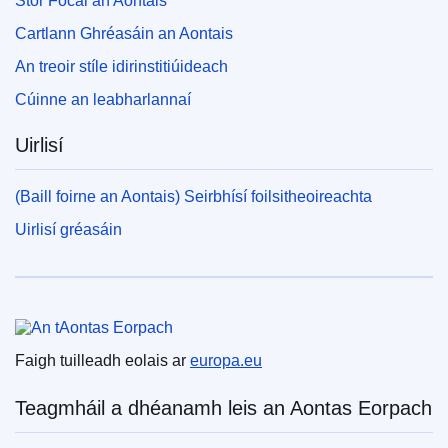
Stór Focal an Aontais
Cartlann Ghréasáin an Aontais
An treoir stíle idirinstitiúideach
Cúinne an leabharlannaí
Uirlisí
(Baill foirne an Aontais) Seirbhísí foilsitheoireachta
Uirlisí gréasáin
An tAontas Eorpach
Faigh tuilleadh eolais ar
europa.eu
Teagmháil a dhéanamh leis an Aontas Eorpach