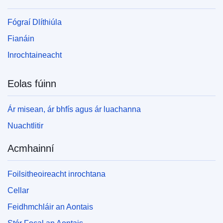
Fógraí Dlíthiúla
Fianáin
Inrochtaineacht
Eolas fúinn
Ár misean, ár bhfís agus ár luachanna
Nuachtlitir
Acmhainní
Foilsitheoireacht inrochtana
Cellar
Feidhmchláir an Aontais