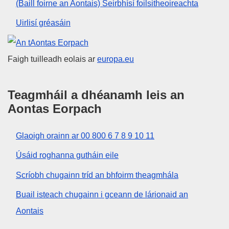
(Baill foirne an Aontais) Seirbhísí foilsitheoireachta
Uirlisí gréasáin
An tAontas Eorpach
Faigh tuilleadh eolais ar
europa.eu
Teagmháil a dhéanamh leis an
Aontas Eorpach
Glaoigh orainn ar 00 800 6 7 8 9 10 11
Úsáid roghanna gutháin eile
Scríobh chugainn tríd an bhfoirm theagmhála
Buail isteach chugainn i gceann de lárionaid an
Aontais