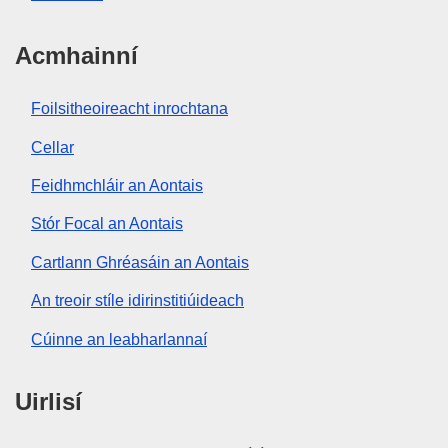
Acmhainní
Foilsitheoireacht inrochtana
Cellar
Feidhmchláir an Aontais
Stór Focal an Aontais
Cartlann Ghréasáin an Aontais
An treoir stíle idirinstitiúideach
Cúinne an leabharlannaí
Uirlisí