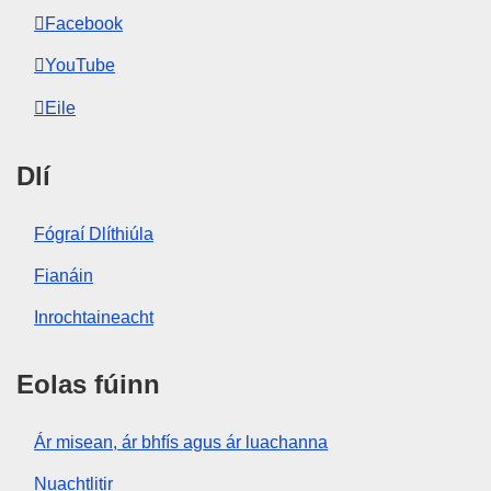
Facebook
YouTube
Eile
Dlí
Fógraí Dlíthiúla
Fianáin
Inrochtaineacht
Eolas fúinn
Ár misean, ár bhfís agus ár luachanna
Nuachtlitir