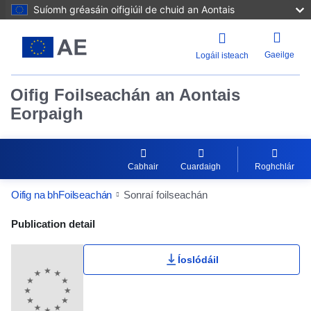
Suíomh gréasáin oifigiúil de chuid an Aontais
Gaeilge
Logáil isteach
Oifig Foilseachán an Aontais
Eorpaigh
Cabhair
Cuardaigh
Roghchlár
Oifig na bhFoilseachán
Sonraí foilseachán
Publication Detail Actions Portlet
Publication detail
Íoslódáil