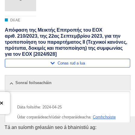
Dlí AE
Απόφαση της Μεικτής Επιτροπής του ΕΟΧ
αριθ. 210/2023, της 22ας Σεπτεμβρίου 2023, για την
τροποποίηση του παραρτήματος II (Τεχνικοί κανόνες,
πρότυπα, δοκιμές και πιστοποίηση) της συμφωνίας
για τον ΕΟΧ [2024/928]
Conas rud a lua
Sonraí foilseacháin
Dáta foilsithe:
2024-04-25
Údar corparáideach/údair chorparáideacha:
Comhchoiste
an LEE
(
An Limistéar Eorpach Eacnamaíoch
)
Oifig Foilseachán an Aontais E
Tá an suíomh gréasáin seo á bhainistiú ag: