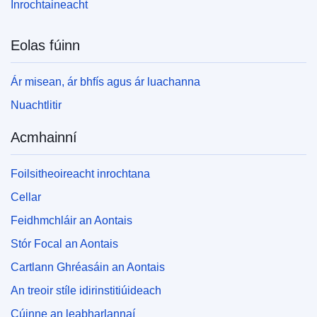
Inrochtaineacht
Eolas fúinn
Ár misean, ár bhfís agus ár luachanna
Nuachtlitir
Acmhainní
Foilsitheoireacht inrochtana
Cellar
Feidhmchláir an Aontais
Stór Focal an Aontais
Cartlann Ghréasáin an Aontais
An treoir stíle idirinstitiúideach
Cúinne an leabharlannaí