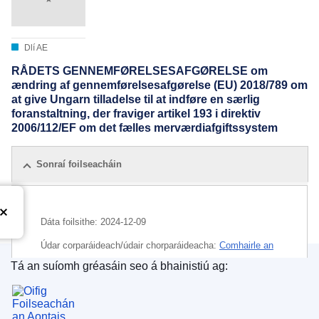
Dlí AE
RÅDETS GENNEMFØRELSESAFGØRELSE om
ændring af gennemførelsesafgørelse (EU) 2018/789 om
at give Ungarn tilladelse til at indføre en særlig
foranstaltning, der fraviger artikel 193 i direktiv
2006/112/EF om det fælles merværdiafgiftssystem
Sonraí foilseacháin
Dáta foilsithe:
2024-12-09
Údar corparáideach/údair chorparáideacha:
Comhairle an
Aontais Eorpaigh
Tá an suíomh gréasáin seo á bhainistiú ag:
Oifig Foilseachán an Aontais Eorpaigh
IMMC : ST 16098 2024 INIT