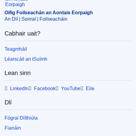
Oifig Foilseachán an Aontais Eorpaigh
An Dlí | Sonraí | Foilseacháin
Cabhair uait?
Teagmháil
Léarscáil an tSuímh
Lean sinn
LinkedIn
Facebook
YouTube
Eile
Dlí
Fógraí Dlíthiúla
Fianáin