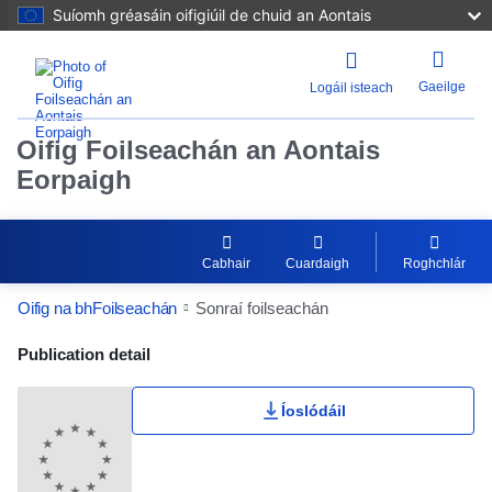
Suíomh gréasáin oifigiúil de chuid an Aontais
Gaeilge
Logáil isteach
Oifig Foilseachán an Aontais
Eorpaigh
Cabhair
Cuardaigh
Roghchlár
Oifig na bhFoilseachán
Sonraí foilseachán
Publication Detail Actions Portlet
Publication detail
Íoslódáil