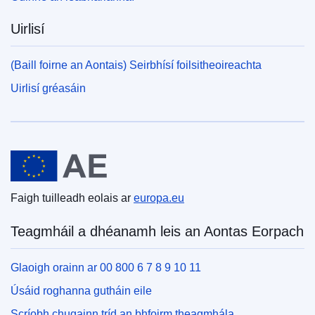
Uirlisí
(Baill foirne an Aontais) Seirbhísí foilsitheoireachta
Uirlisí gréasáin
An tAontas Eorpach
Faigh tuilleadh eolais ar
europa.eu
Teagmháil a dhéanamh leis an Aontas Eorpach
Glaoigh orainn ar 00 800 6 7 8 9 10 11
Úsáid roghanna gutháin eile
Scríobh chugainn tríd an bhfoirm theagmhála