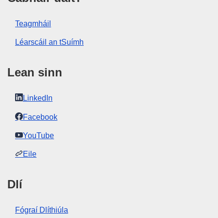
Teagmháil
Léarscáil an tSuímh
Lean sinn
LinkedIn
Facebook
YouTube
Eile
Dlí
Fógraí Dlíthiúla