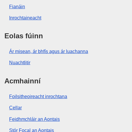
Fianáin
Inrochtaineacht
Eolas fúinn
Ár misean, ár bhfís agus ár luachanna
Nuachtlitir
Acmhainní
Foilsitheoireacht inrochtana
Cellar
Feidhmchláir an Aontais
Stór Focal an Aontais