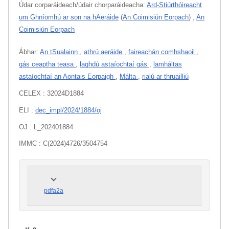
Údar corparáideach/údair chorparáideacha:
Ard-Stiúrthóireacht
um Ghníomhú ar son na hAeráide
(
An Coimisiún Eorpach
)
,
An
Coimisiún Eorpach
Ábhar:
An tSualainn
,
athrú aeráide
,
faireachán comhshaoil
,
gás ceaptha teasa
,
laghdú astaíochtaí gás
,
lamháltas
astaíochtaí an Aontais Eorpaigh
,
Málta
,
rialú ar thruailliú
CELEX : 32024D1884
ELI :
dec_impl/2024/1884/oj
OJ : L_202401884
IMMC : C(2024)4726/3504754
pdfa2a