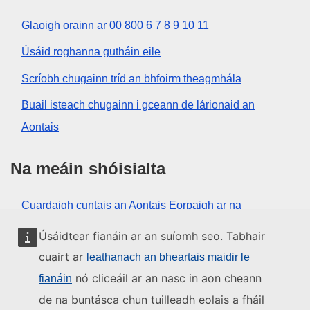
Glaoigh orainn ar 00 800 6 7 8 9 10 11
Úsáid roghanna gutháin eile
Scríobh chugainn tríd an bhfoirm theagmhála
Buail isteach chugainn i gceann de lárionaid an
Aontais
Na meáin shóisialta
Cuardaigh cuntais an Aontais Eorpaigh ar na
meáin shóisialta
Úsáidtear fianáin ar an suíomh seo. Tabhair
cuairt ar
leathanach an bheartais maidir le
Institiúidí agus comhlachtaí an
nó cliceáil ar an nasc in aon cheann
fianáin
Aontais Eorpaigh
de na buntásca chun tuilleadh eolais a fháil