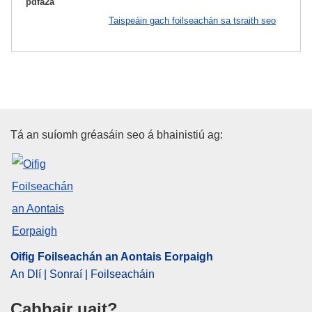
pdfa2a
Taispeáin gach foilseachán sa tsraith seo
Oifig Foilseachán an Aontais E
Tá an suíomh gréasáin seo á bhainistiú ag:
Oifig Foilseachán an Aontais Eorpaigh
An Dlí | Sonraí | Foilseacháin
Cabhair uait?