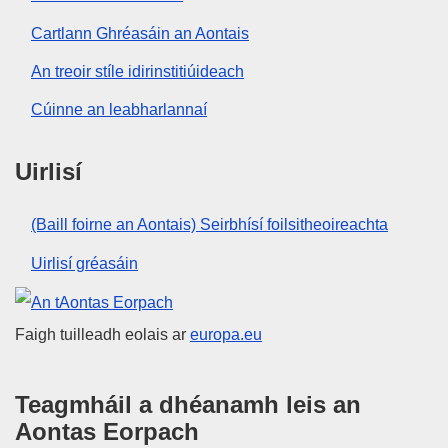
Cartlann Ghréasáin an Aontais
An treoir stíle idirinstitiúideach
Cúinne an leabharlannaí
Uirlisí
(Baill foirne an Aontais) Seirbhísí foilsitheoireachta
Uirlisí gréasáin
An tAontas Eorpach
Faigh tuilleadh eolais ar
europa.eu
Teagmháil a dhéanamh leis an
Aontas Eorpach