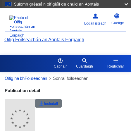
Suíomh gréasáin oifigiúil de chuid an Aontais
Gaeilge
Logáil isteach
Oifig Foilseachán an Aontais Eorpaigh
Cabhair
Cuardaigh
Roghchlár
Oifig na bhFoilseachán
Sonraí foilseachán
Publication Detail Actions Portlet
Publication detail
Rátáil úsáideoirí
Íoslódáil