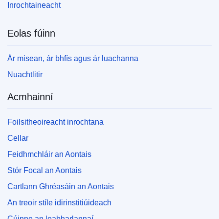
Inrochtaineacht
Eolas fúinn
Ár misean, ár bhfís agus ár luachanna
Nuachtlitir
Acmhainní
Foilsitheoireacht inrochtana
Cellar
Feidhmchláir an Aontais
Stór Focal an Aontais
Cartlann Ghréasáin an Aontais
An treoir stíle idirinstitiúideach
Cúinne an leabharlannaí