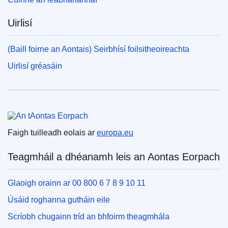
Uirlisí
(Baill foirne an Aontais) Seirbhísí foilsitheoireachta
Uirlisí gréasáin
An tAontas Eorpach
Faigh tuilleadh eolais ar
europa.eu
Teagmháil a dhéanamh leis an Aontas Eorpach
Glaoigh orainn ar 00 800 6 7 8 9 10 11
Úsáid roghanna gutháin eile
Scríobh chugainn tríd an bhfoirm theagmhála