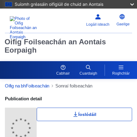
Suíomh gréasáin oifigiúil de chuid an Aontais
Gaeilge
Logáil isteach
Oifig Foilseachán an Aontais
Eorpaigh
Cabhair
Cuardaigh
Roghchlár
Oifig na bhFoilseachán
Sonraí foilseachán
Publication Detail Actions Portlet
Publication detail
Íoslódáil