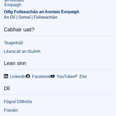
buiséad ginearálta (AE)
,
buiséad leasaitheach
,
caiteachas AE
,
cuntais a fhoilsiú
Oifig Foilseachán an Aontais Eorpaigh
An Dlí | Sonraí | Foilseacháin
CELEX : 32025B00839
ELI :
C/2025/839/oj
Cabhair uait?
OJ : C_202500839
Teagmháil
IMMC : 19-CPVO-AB1-2025-XML
Léarscáil an tSuímh
pdfa2a
Lean sinn
Taispeáin gach foilseachán sa tsraith seo
LinkedIn
Facebook
YouTube
Eile
Dlí
Fógraí Dlíthiúla
Fianáin