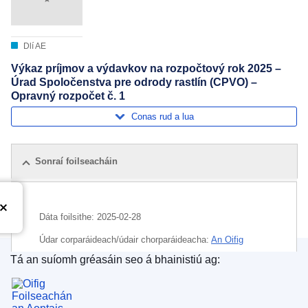
Dlí AE
Výkaz príjmov a výdavkov na rozpočtový rok 2025 –
Úrad Spoločenstva pre odrody rastlín (CPVO) –
Opravný rozpočet č. 1
Conas rud a lua
Sonraí foilseacháin
Dáta foilsithe:
2025-02-28
Údar corparáideach/údair chorparáideacha:
An Oifig
Chomhphobail um Chineálacha Plandaí
(
Comhlacht nó
Tá an suíomh gréasáin seo á bhainistiú ag:
gníomhaireacht de chuid an AE
)
Oifig Foilseachán an Aontais Eorpaigh
Ábhar:
acmhainní buiséadacha
,
bliain airgeadais
,