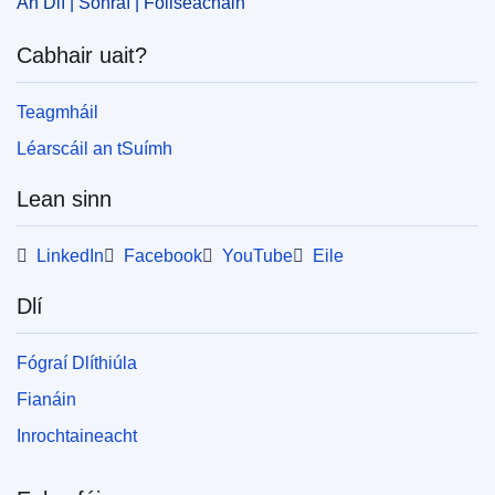
An Dlí | Sonraí | Foilseacháin
Cabhair uait?
Teagmháil
Léarscáil an tSuímh
Lean sinn
LinkedIn
Facebook
YouTube
Eile
Dlí
Fógraí Dlíthiúla
Fianáin
Inrochtaineacht