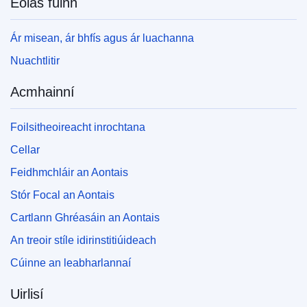
Eolas fúinn
Ár misean, ár bhfís agus ár luachanna
Nuachtlitir
Acmhainní
Foilsitheoireacht inrochtana
Cellar
Feidhmchláir an Aontais
Stór Focal an Aontais
Cartlann Ghréasáin an Aontais
An treoir stíle idirinstitiúideach
Cúinne an leabharlannaí
Uirlisí