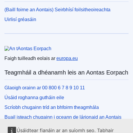
(Baill foirne an Aontais) Seirbhísí foilsitheoireachta
Uirlisí gréasáin
An tAontas Eorpach
Faigh tuilleadh eolais ar
europa.eu
Teagmháil a dhéanamh leis an Aontas Eorpach
Glaoigh orainn ar 00 800 6 7 8 9 10 11
Úsáid roghanna gutháin eile
Scríobh chugainn tríd an bhfoirm theagmhála
Buail isteach chugainn i gceann de lárionaid an Aontais
Úsáidtear fianáin ar an suíomh seo. Tabhair