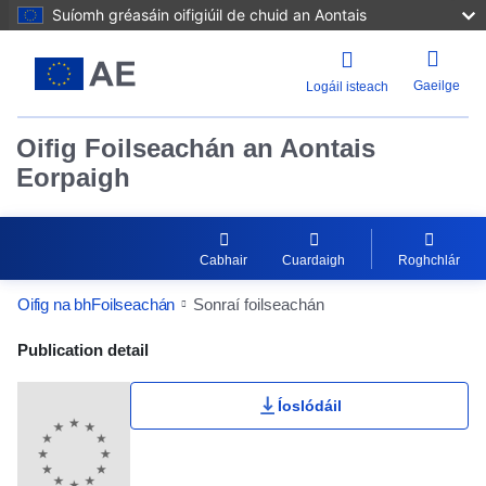
Suíomh gréasáin oifigiúil de chuid an Aontais
Gaeilge
Logáil isteach
Oifig Foilseachán an Aontais
Eorpaigh
Cabhair
Cuardaigh
Roghchlár
Oifig na bhFoilseachán
Sonraí foilseachán
Publication Detail Actions Portlet
Publication detail
Íoslódáil