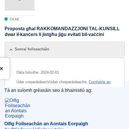
Dlí AE
Proposta għal RAKKOMANDAZZJONI TAL-KUNSILL
dwar il-kanċers li jistgħu jiġu evitati bil-vaċċini
Sonraí foilseacháin
Dáta foilsithe:
2024-02-01
Údar corparáideach/údair chorparáideacha:
Comhairle an
Aontais Eorpaigh
Tá an suíomh gréasáin seo á bhainistiú ag:
Oifig Foilseachán an Aontais Eorpaigh
IMMC : ST 6062 2024 INIT
Oifig Foilseachán an Aontais Eorpaigh