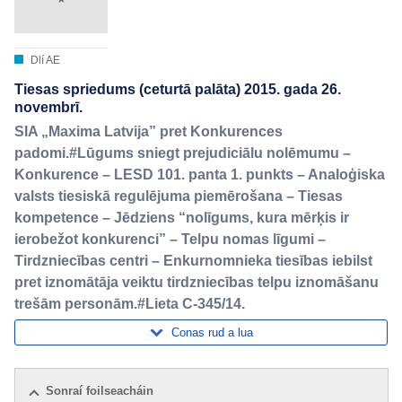
Dlí AE
Tiesas spriedums (ceturtā palāta) 2015. gada 26.
novembrī.
SIA „Maxima Latvija” pret Konkurences
padomi.#Lūgums sniegt prejudiciālu nolēmumu –
Konkurence – LESD 101. panta 1. punkts – Analoģiska
valsts tiesiskā regulējuma piemērošana – Tiesas
kompetence – Jēdziens “nolīgums, kura mērķis ir
ierobežot konkurenci” – Telpu nomas līgumi –
Tirdzniecības centri – Enkurnomnieka tiesības iebilst
pret iznomātāja veiktu tirdzniecības telpu iznomāšanu
trešām personām.#Lieta C-345/14.
Conas rud a lua
Sonraí foilseacháin