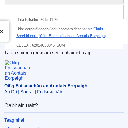
Pacáiste
Dáta foilsithe:
2015-11-26
Údar corparáideach/údair chorparáideacha:
An Chúirt
Bhreithiúnais
(
Cúirt Bhreithiúnais an Aontais Eorpaigh
)
CELEX : 62014CJ0345_SUM
Tá an suíomh gréasáin seo á bhainistiú ag:
Oifig Foilseachán an Aontais Eorpaigh
Released on EU publications website:
2015-11-26
Oifig Foilseachán an Aontais Eorpaigh
An Dlí | Sonraí | Foilseacháin
Cabhair uait?
Teagmháil