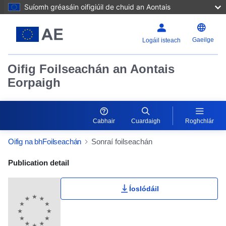
Suíomh gréasáin oifigiúil de chuid an Aontais
Gaeilge
Logáil isteach
Oifig Foilseachán an Aontais
Eorpaigh
Cabhair
Cuardaigh
Roghchlár
Oifig na bhFoilseachán
Sonraí foilseachán
Publication Detail Actions Portlet
Publication detail
Íoslódáil