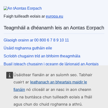
An tAontas Eorpach
Faigh tuilleadh eolais ar
europa.eu
Teagmháil a dhéanamh leis an Aontas Eorpach
Glaoigh orainn ar 00 800 6 7 8 9 10 11
Úsáid roghanna gutháin eile
Scríobh chugainn tríd an bhfoirm theagmhála
Buail isteach chugainn i gceann de lárionaid an Aontais
Úsáidtear fianáin ar an suíomh seo. Tabhair
Na meáin shóisialta
cuairt ar
leathanach an bheartais maidir le
nó cliceáil ar an nasc in aon cheann
fianáin
Cuardaigh cuntais an Aontais Eorpaigh ar na meáin
shóisialta
de na buntásca chun tuilleadh eolais a fháil
agus chun do chuid roghanna a athrú.
Institiúidí agus comhlachtaí an Aontais