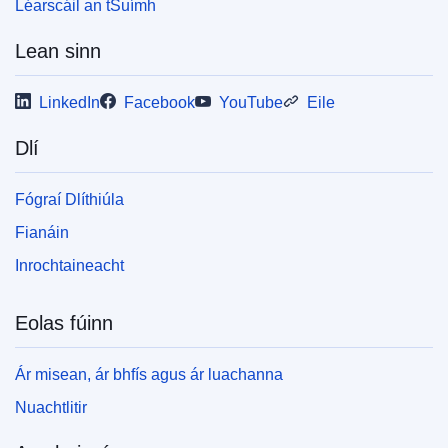
Léarscáil an tSuímh
Lean sinn
LinkedIn
Facebook
YouTube
Eile
Dlí
Fógraí Dlíthiúla
Fianáin
Inrochtaineacht
Eolas fúinn
Ár misean, ár bhfís agus ár luachanna
Nuachtlitir