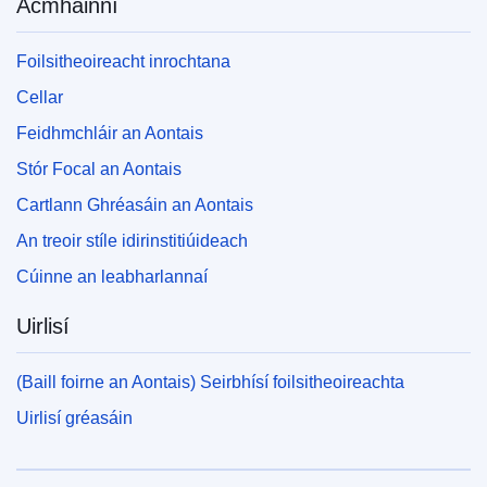
Acmhainní
Foilsitheoireacht inrochtana
Cellar
Feidhmchláir an Aontais
Stór Focal an Aontais
Cartlann Ghréasáin an Aontais
An treoir stíle idirinstitiúideach
Cúinne an leabharlannaí
Uirlisí
(Baill foirne an Aontais) Seirbhísí foilsitheoireachta
Uirlisí gréasáin