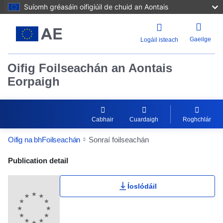
Suíomh gréasáin oifigiúil de chuid an Aontais
Gaeilge
Logáil isteach
Oifig Foilseachán an Aontais
Eorpaigh
Cabhair
Cuardaigh
Roghchlár
Oifig na bhFoilseachán
Sonraí foilseachán
Publication Detail Actions Portlet
Publication detail
Íoslódáil