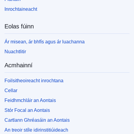
Inrochtaineacht
Eolas fúinn
Ár misean, ár bhfís agus ár luachanna
Nuachtlitir
Acmhainní
Foilsitheoireacht inrochtana
Cellar
Feidhmchláir an Aontais
Stór Focal an Aontais
Cartlann Ghréasáin an Aontais
An treoir stíle idirinstitiúideach