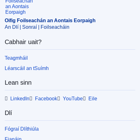
Ábhar:
blastán
,
formheas margaidh
,
planda aramatach
,
ábhair beathúcháin ainmhithe
Oifig Foilseachán an Aontais Eorpaigh
CELEX : 32025R0276
An Dlí | Sonraí | Foilseacháin
ELI :
reg_impl/2025/276/oj
Cabhair uait?
OJ : L_202500276
IMMC : C(2025)824/3869848
Teagmháil
Léarscáil an tSuímh
pdfa2a
Taispeáin gach foilseachán sa tsraith seo
Lean sinn
LinkedIn
Facebook
YouTube
Eile
Dlí
Fógraí Dlíthiúla
Fianáin