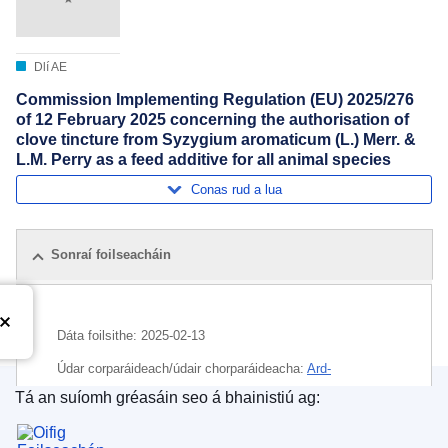
Dlí AE
Commission Implementing Regulation (EU) 2025/276
of 12 February 2025 concerning the authorisation of
clove tincture from Syzygium aromaticum (L.) Merr. &
L.M. Perry as a feed additive for all animal species
Conas rud a lua
Sonraí foilseacháin
Dáta foilsithe:
2025-02-13
Údar corparáideach/údair chorparáideacha:
Ard-
Stiúrthóireacht um Shláinte agus Sábháilteacht Bia
(
An
Tá an suíomh gréasáin seo á bhainistiú ag:
Coimisiún Eorpach
)
,
An Coimisiún Eorpach
Oifig Foilseachán an Aontais Eorpaigh