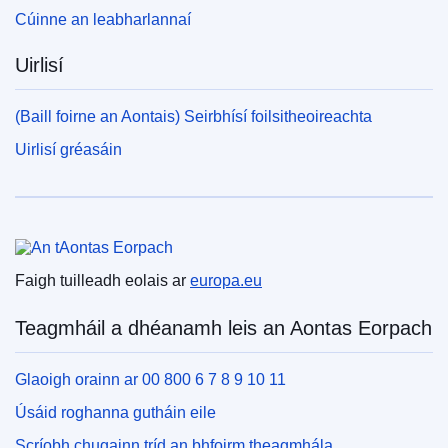
Cúinne an leabharlannaí
Uirlisí
(Baill foirne an Aontais) Seirbhísí foilsitheoireachta
Uirlisí gréasáin
An tAontas Eorpach
Faigh tuilleadh eolais ar
europa.eu
Teagmháil a dhéanamh leis an Aontas Eorpach
Glaoigh orainn ar 00 800 6 7 8 9 10 11
Úsáid roghanna gutháin eile
Scríobh chugainn tríd an bhfoirm theagmhála